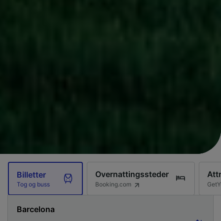
Overnattingssteder
Att
Billetter
Booking.com
GetY
Tog og buss