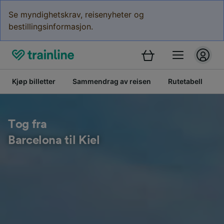
Se myndighetskrav, reisenyheter og
bestillingsinformasjon.
Kjøp billetter
Sammendrag av reisen
Rutetabell
B
Tog fra
Barcelona til Kiel