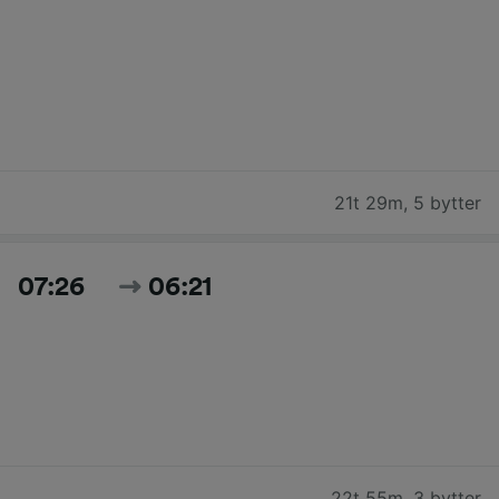
21t 29m
,
5 bytter
07:26
06:21
22t 55m
,
3 bytter