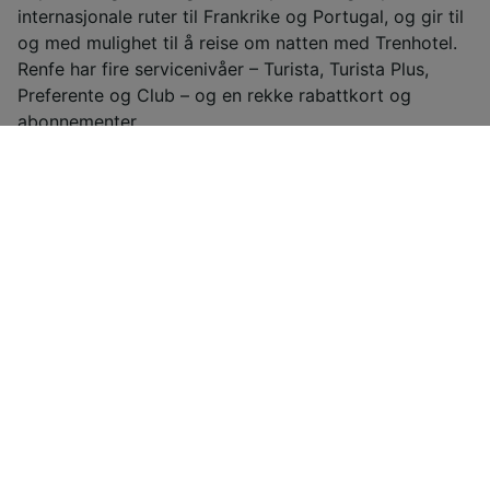
internasjonale ruter til Frankrike og Portugal, og gir til
og med mulighet til å reise om natten med Trenhotel.
Renfe har fire servicenivåer – Turista, Turista Plus,
Preferente og Club – og en rekke rabattkort og
abonnementer.
Billige togbilletter fra Barcelona til
Kiel
Togbilletter fra Barcelona til Kiel koster fra
kr 3 867,28 én vei for en standardklassebillett hvis
du bestiller på forhånd. Hvis du bestiller på dagen,
er det vanligvis dyrere, og kostnadene kan variere
avhengig av tid på dagen, rute eller klasse.