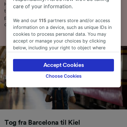
Hvis du vil finne ut litt mer om reisen først, finner du
care of your information.
togtider nedenfor, tips om å bestille billetter til en lav
pris og våre vanlige spørsmål, inkludert dagens første
We and our
115
partners store and/or access
og siste tog.
information on a device, such as unique IDs in
cookies to process personal data. You may
accept or manage your choices by clicking
below, including your right to object where
legitimate interest is used, or at any time in
the privacy policy page. These choices will be
Accept Cookies
signaled to our partners and will not affect
browsing data. Your data will not be used for
Choose Cookies
tracking purposes if you have asked us not to
track you.
We and our partners process data to provide:
Use precise geolocation data. Actively scan
device characteristics for identification. Store
and/or access information on a device.
Tog fra Barcelona til Kiel
Personalised advertising and content,