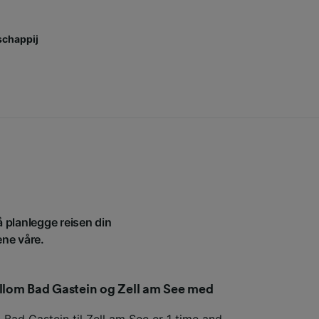
chappij
å planlegge reisen din
ene våre.
ellom Bad Gastein og Zell am See med
 Bad Gastein til Zell am See er 1 time and