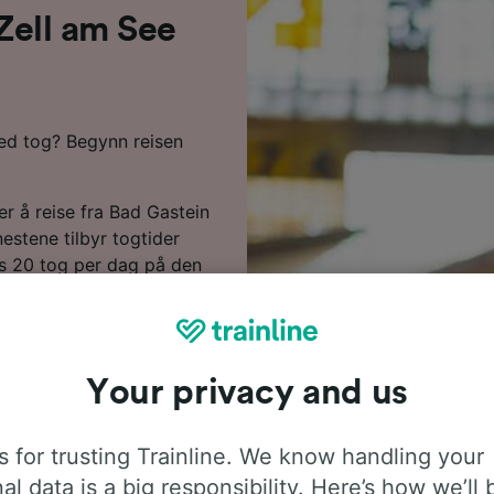
 Zell am See
med tog? Begynn reisen
er å reise fra Bad Gastein
estene tilbyr togtider
vis 20 tog per dag på den
onene. Du må foreta 1
år direkte tog langs
eratørene langs denne
 de deg frem til Zell am
Your privacy and us
dene markerer vi de
 for trusting Trainline. We know handling your
 am See i
al data is a big responsibility. Here’s how we’ll 
 du bestiller billettene