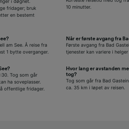
nger i døgnet.
10 minutter.
ge fridager; bruk
etter en bestemt
See?
Når er første avgang fra Ba
ell am See. Å reise fra
Første avgang fra Bad Gastein
st 1 bytte overganger.
tjenester kan variere i helger
 See?
Hvor lang er avstanden me
tog?
2:30. Tog som går
Tog som går fra Bad Gastein 
kan ha soveplasser.
ca. 35 km i løpet av reisen.
å offentlige fridager.