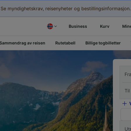
Se myndighetskrav, reisenyheter og bestillingsinformasjon.
Business
Kurv
Mine
Sammendrag av reisen
Rutetabell
Billige togbilletter
Fr
Til
Ut