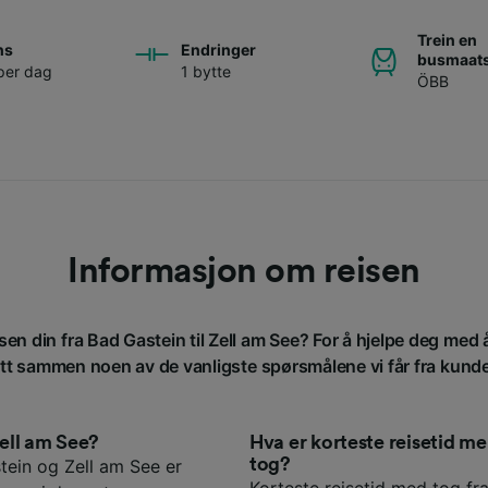
Trein en
ns
Endringer
busmaats
per dag
1 bytte
ÖBB
Informasjon om reisen
isen din fra Bad Gastein til Zell am See? For å hjelpe deg med 
att sammen noen av de vanligste spørsmålene vi får fra kund
Zell am See?
Hva er korteste reisetid m
tog?
tein og Zell am See er
Korteste reisetid med tog fra