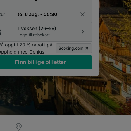
tur
1 voksen (26–59)
Legg til reisekort
Få opptil 20 % rabatt på
Booking.com
opphold med Genius
Finn billige billetter