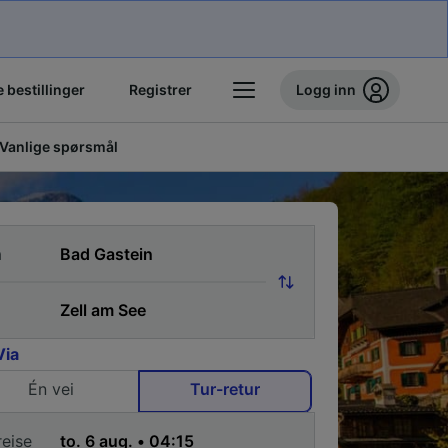
 bestillinger
Registrer
Logg inn
Vanlige spørsmål
a
Via
Én vei
Tur-retur
reise