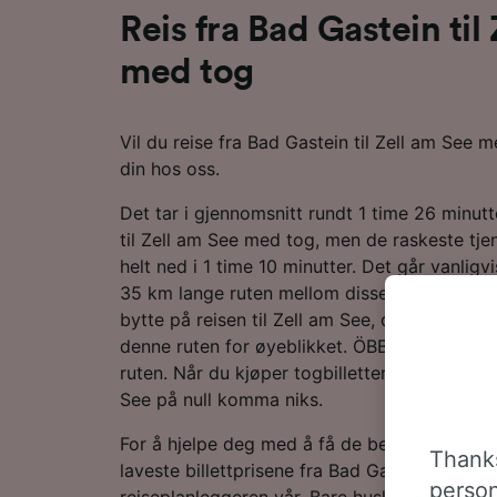
Reis fra Bad Gastein til
med tog
Vil du reise fra Bad Gastein til Zell am See 
din hos oss.
Det tar i gjennomsnitt rundt 1 time 26 minutt
til Zell am See med tog, men de raskeste tjen
helt ned i 1 time 10 minutter. Det går vanlig
35 km lange ruten mellom disse to destinasj
bytte på reisen til Zell am See, da det ikke g
denne ruten for øyeblikket. ÖBB er hovedop
ruten. Når du kjøper togbilletter fra dem, får
See på null komma niks.
For å hjelpe deg med å få de beste togtilbu
Thanks
laveste billettprisene fra Bad Gastein til Zell
person
reiseplanleggeren vår. Bare husk at du snarere