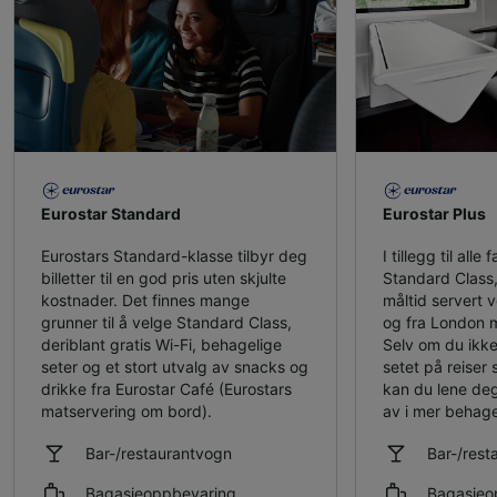
Eurostar Standard
Eurostar Plus
Eurostars Standard-klasse tilbyr deg
I tillegg til alle 
billetter til en god pris uten skjulte
Standard Class, 
kostnader. Det finnes mange
måltid servert ve
grunner til å velge Standard Class,
og fra London m
deriblant gratis Wi-Fi, behagelige
Selv om du ikke
seter og et stort utvalg av snacks og
setet på reiser 
drikke fra Eurostar Café (Eurostars
kan du lene deg
matservering om bord).
av i mer behage
Bar-/restaurantvogn
Bar-/rest
Bagasjeoppbevaring
Bagasjeo