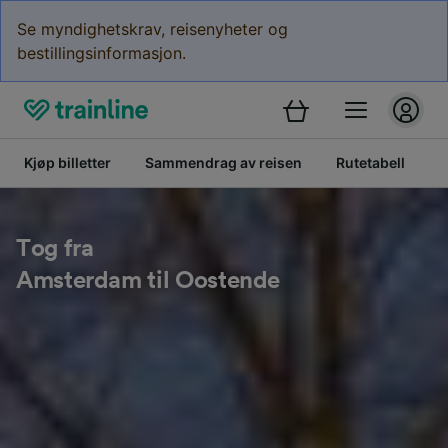
Se myndighetskrav, reisenyheter og
bestillingsinformasjon.
Kjøp billetter
Sammendrag av reisen
Rutetabell
K
Tog fra
Amsterdam til Oostende