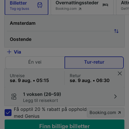
Overnattingssteder
Att
Billetter
Booking.com
GetY
Tog og buss
Via
Én vei
Tur-retur
Utreise
Retur
1 voksen (26–59)
Legg til reisekort
Få opptil 20 % rabatt på opphold
Booking.com
med Genius
Finn billige billetter