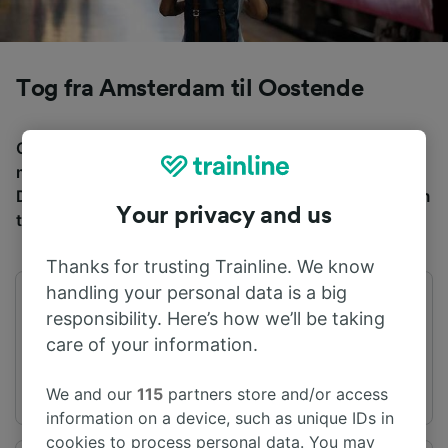
Tog fra Amsterdam til Oostende
Gjennomsnittlig tid å reise fra Amsterdam til Oostende
med tog er 3 t 44m, over en avstand på rundt 186 km.
Det er normalt 32 tog per dag som reiser fra Amsterdam
Your privacy and us
til Oostende, og billetter starter fra kr 615,37.
Thanks for trusting Trainline. We know
handling your personal data is a big
Første avgang
Siste avgang
responsibility. Here’s how we’ll be taking
06:10
21:39
care of your information.
We and our
115
partners store and/or access
information on a device, such as unique IDs in
cookies to process personal data. You may