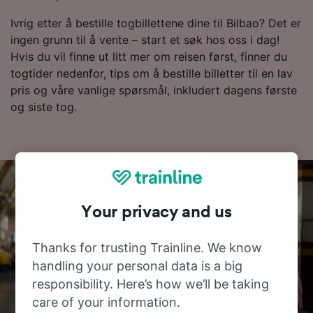
Ivrig etter å bestille togbillettene dine til Bilbao? Det er
ingen grunn til å vente – start et søk hos oss i dag!
Hvis du vil finne ut litt mer om reisen først, finner du
togtider nedenfor, tips om å bestille billetter til en lav
pris og våre vanlige spørsmål, inkludert dagens første
og siste tog.
Your privacy and us
Thanks for trusting Trainline. We know
handling your personal data is a big
responsibility. Here’s how we’ll be taking
care of your information.