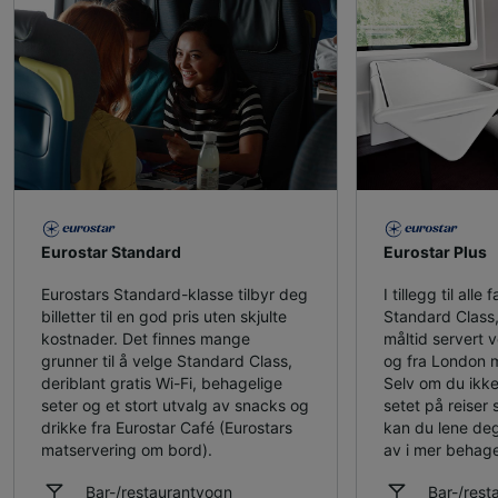
Eurostar Standard
Eurostar Plus
Eurostars Standard-klasse tilbyr deg
I tillegg til alle 
billetter til en god pris uten skjulte
Standard Class, 
kostnader. Det finnes mange
måltid servert ve
grunner til å velge Standard Class,
og fra London m
deriblant gratis Wi-Fi, behagelige
Selv om du ikke
seter og et stort utvalg av snacks og
setet på reiser 
drikke fra Eurostar Café (Eurostars
kan du lene deg
matservering om bord).
av i mer behage
Bar-/restaurantvogn
Bar-/rest