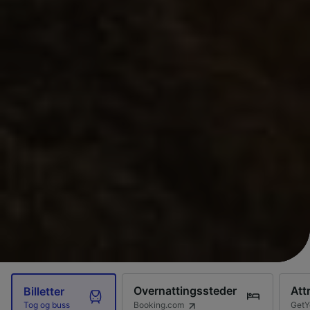
Overnattingssteder
Att
Billetter
Booking.com
GetY
Tog og buss