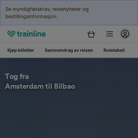
Se myndighetskrav, reisenyheter og
bestillingsinformasjon.
Kjøp billetter
Sammendrag av reisen
Rutetabell
K
Tog fra
Amsterdam til Bilbao