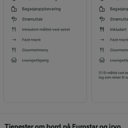
Bagasjeoppbevaring
Bagasjeo
Strømuttak
Strømutt
Inkludert måltid ved setet
Inkludert
Fast track
Fast trac
Gourmetmeny
Gourmet
Loungetilgang
Loungeti
(1)
Et måltid ved se
tog som reiser til o
Tjenester om bord på Eurostar og iryo