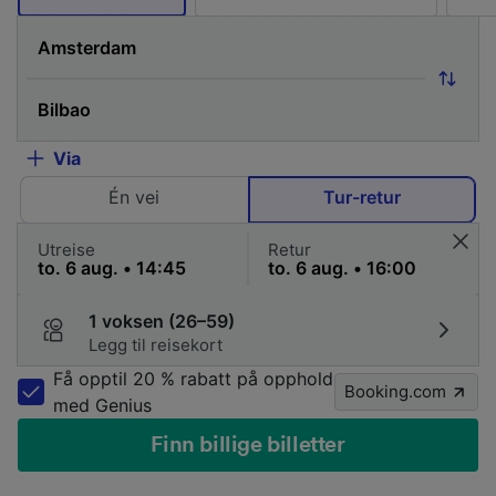
Via
Én vei
Tur-retur
Utreise
Retur
1 voksen (26–59)
Legg til reisekort
Få opptil 20 % rabatt på opphold
Booking.com
med Genius
Finn billige billetter