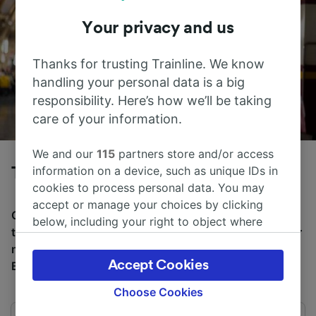
Your privacy and us
Thanks for trusting Trainline. We know
handling your personal data is a big
responsibility. Here’s how we’ll be taking
care of your information.
We and our
115
partners store and/or access
information on a device, such as unique IDs in
Tog fra Amsterdam til Basel
cookies to process personal data. You may
accept or manage your choices by clicking
Gjennomsnittlig tid å reise fra Amsterdam til Basel med
below, including your right to object where
tog er 8 t 43m, over en avstand på rundt 568 km. Det er
legitimate interest is used, or at any time in
normalt 19 tog per dag som reiser fra Amsterdam til
the privacy policy page. These choices will be
Accept Cookies
Basel, og billetter starter fra kr 207,69.
signaled to our partners and will not affect
browsing data. Your data will not be used for
Choose Cookies
tracking purposes if you have asked us not to