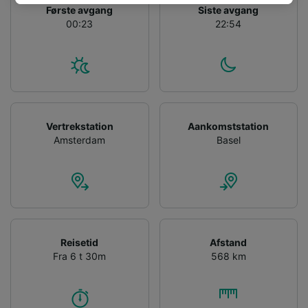
track you.
Første avgang
Siste avgang
00:23
22:54
We and our partners process data to provide:
Use precise geolocation data. Actively scan
device characteristics for identification. Store
and/or access information on a device.
Personalised advertising and content,
advertising and content measurement,
audience research and services development.
Vertrekstation
Aankomststation
Amsterdam
Basel
List of Partners
Reisetid
Afstand
Fra 6 t 30m
568 km