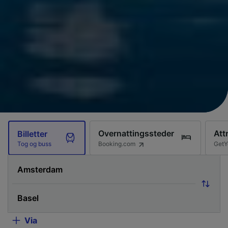
Overnattingssteder
Att
Billetter
Booking.com
GetY
Tog og buss
Via