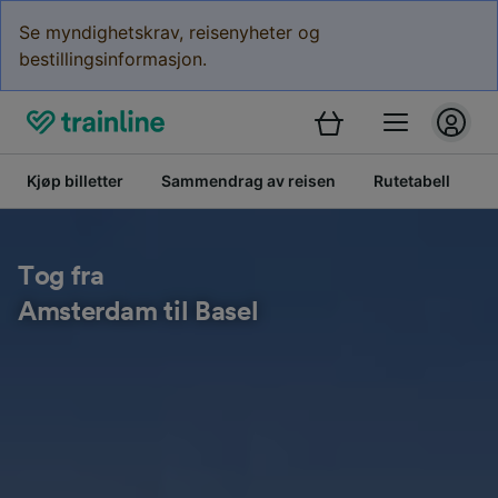
Se myndighetskrav, reisenyheter og
bestillingsinformasjon.
Kjøp billetter
Sammendrag av reisen
Rutetabell
B
Tog fra
Amsterdam til Basel