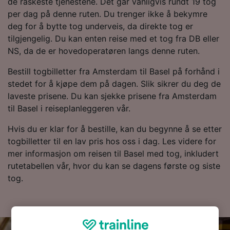
de raskeste tjenestene. Det går vanligvis rundt 19 tog
per dag på denne ruten. Du trenger ikke å bekymre
deg for å bytte tog underveis, da direkte tog er
tilgjengelig. Du kan enten reise med et tog fra DB eller
NS, da de er hovedoperatøren langs denne ruten.
Bestill togbilletter fra Amsterdam til Basel på forhånd i
stedet for å kjøpe dem på dagen. Slik sikrer du deg de
laveste prisene. Du kan sjekke prisene fra Amsterdam
til Basel i reiseplanleggeren vår.
Hvis du er klar for å bestille, kan du begynne å se etter
togbilletter til en lav pris hos oss i dag. Les videre for
mer informasjon om reisen til Basel med tog, inkludert
rutetabellen vår, hvor du kan se dagens første og siste
tog.