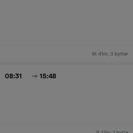
6t 41m
,
3 bytter
08:31
15:48
7t 17m
,
1 bytte