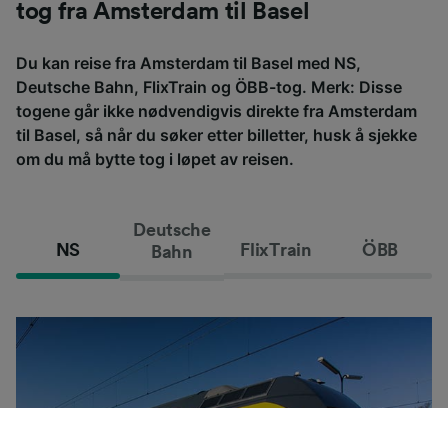
tog fra Amsterdam til Basel
Du kan reise fra Amsterdam til Basel med NS,
Deutsche Bahn, FlixTrain og ÖBB-tog. Merk: Disse
togene går ikke nødvendigvis direkte fra Amsterdam
til Basel, så når du søker etter billetter, husk å sjekke
om du må bytte tog i løpet av reisen.
Deutsche
NS
FlixTrain
ÖBB
Bahn