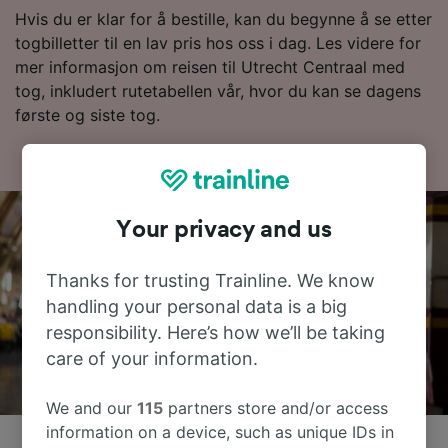
Hvis du er klar for å bestille, kan du begynne å se etter
togbilletter til en lav pris hos oss i dag. Les videre for
mer informasjon om reisen til Utrecht Centraal med
tog, inkludert rutetabellen vår, hvor du kan se dagens
første og siste tog.
Your privacy and us
Thanks for trusting Trainline. We know
handling your personal data is a big
responsibility. Here’s how we’ll be taking
care of your information.
We and our
115
partners store and/or access
information on a device, such as unique IDs in