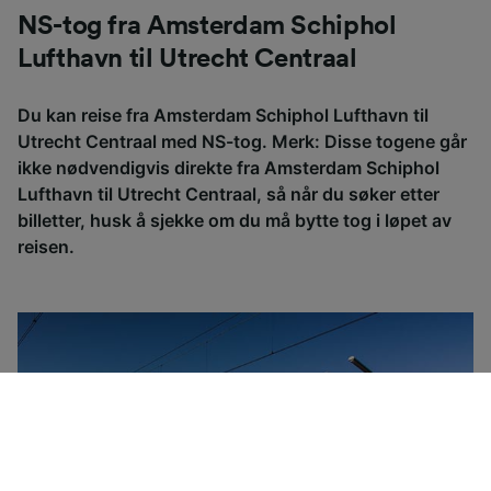
NS-tog fra Amsterdam Schiphol
Lufthavn til Utrecht Centraal
Du kan reise fra Amsterdam Schiphol Lufthavn til
Utrecht Centraal med NS-tog. Merk: Disse togene går
ikke nødvendigvis direkte fra Amsterdam Schiphol
Lufthavn til Utrecht Centraal, så når du søker etter
billetter, husk å sjekke om du må bytte tog i løpet av
reisen.