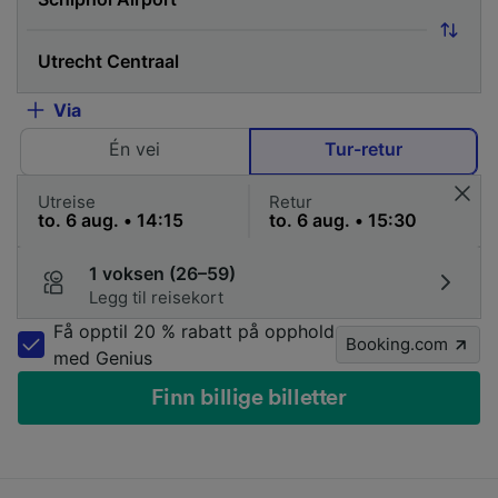
Via
Én vei
Tur-retur
Utreise
Retur
1 voksen (26–59)
Legg til reisekort
Få opptil 20 % rabatt på opphold
Booking.com
med Genius
Finn billige billetter