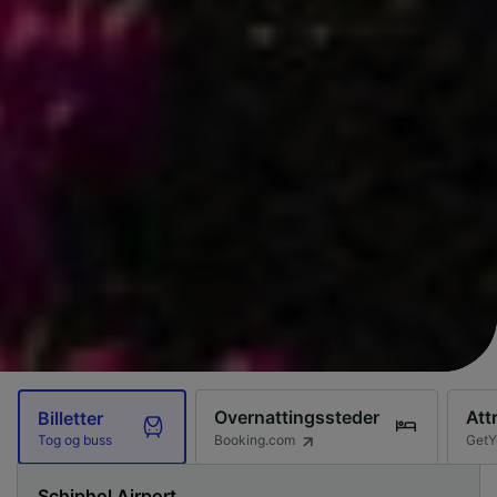
Overnattingssteder
Att
Billetter
Booking.com
GetY
Tog og buss