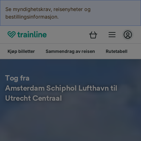
Se myndighetskrav, reisenyheter og
bestillingsinformasjon.
Kjøp billetter
Sammendrag av reisen
Rutetabell
B
Tog fra
Amsterdam Schiphol Lufthavn til
Utrecht Centraal