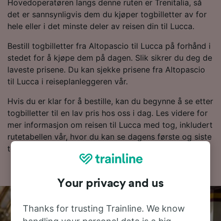
Hovedoperatøren langs denne ruten er Trenitalia, så
det er sannsynligvis dem du kjøper togbilletter av for
hele eller i det minste deler av reisen din til Lucca.
Bestill togbilletter fra Altopascio til Lucca på forhånd i
stedet for å kjøpe dem på dagen. Slik sikrer du deg de
laveste prisene. Du kan sjekke prisene fra Altopascio
til Lucca i reiseplanleggeren vår.
Hvis du er klar for å bestille, kan du begynne å se etter
togbilletter til en lav pris hos oss i dag. Les videre for
mer informasjon om reisen til Lucca med tog, inkludert
rutetabellen vår, hvor du kan se dagens første og siste
tog.
Your privacy and us
Thanks for trusting Trainline. We know