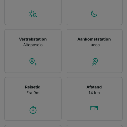
Personalised advertising and content,
advertising and content measurement,
audience research and services development.
List of Partners
Vertrekstation
Aankomststation
Altopascio
Lucca
Reisetid
Afstand
Fra 9m
14 km