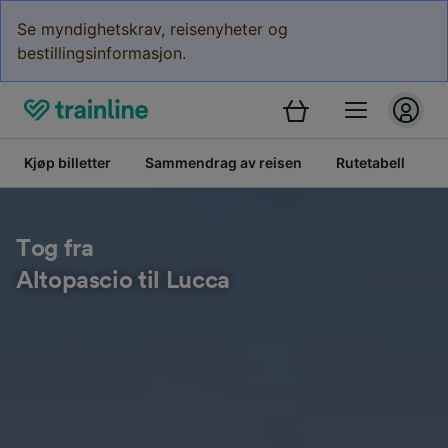
Se myndighetskrav, reisenyheter og
bestillingsinformasjon.
Kjøp billetter
Sammendrag av reisen
Rutetabell
B
Tog fra
Altopascio til Lucca