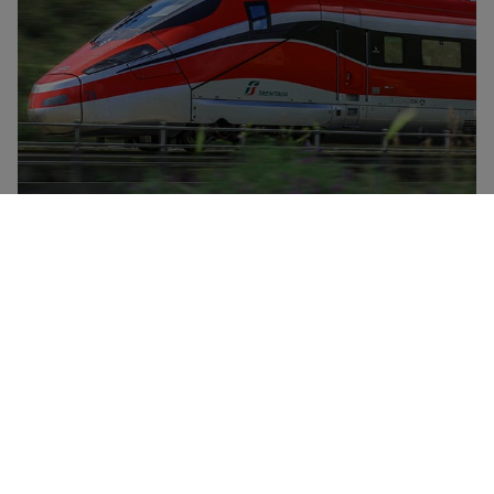
Trenitalia er det nasjonale jernbaneselskapet i Italia, og
har en flåte som omfatter høyhastighetstog
(Frecciarossa, Frecciargento), Frecciabianca-tog,
Intercity-tog, Intercity-nattog og regiontog. Trenitalia
tilbyr rabatter og spesialkampanjer i alle kategorier og
har to rabattyper for personer under 30 og over 60,
samt et lojalitetskortet CartaFRECCIA.