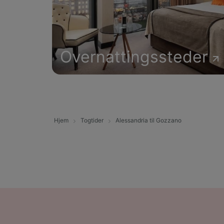
Overnattingssteder
Hjem
Togtider
Alessandria til Gozzano