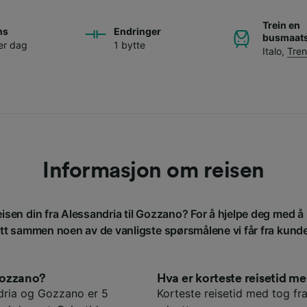
Trein en
ns
Endringer
busmaats
er dag
1 bytte
Italo
,
Tren
Informasjon om reisen
eisen din fra Alessandria til Gozzano? For å hjelpe deg med å
att sammen noen av de vanligste spørsmålene vi får fra kund
 Gozzano?
Hva er korteste reisetid 
dria og Gozzano er 5
Korteste reisetid med tog fr