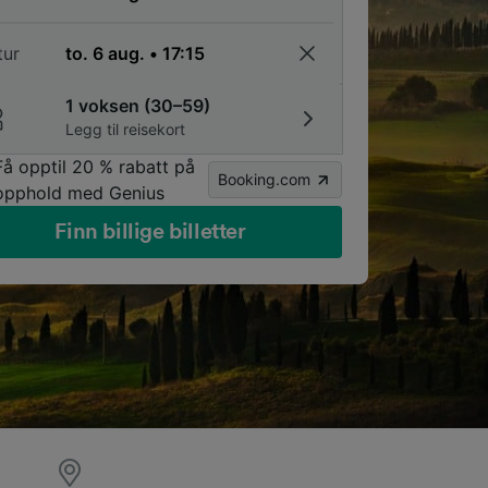
tur
1 voksen (30–59)
Legg til reisekort
Få opptil 20 % rabatt på
Booking.com
opphold med Genius
Finn billige billetter