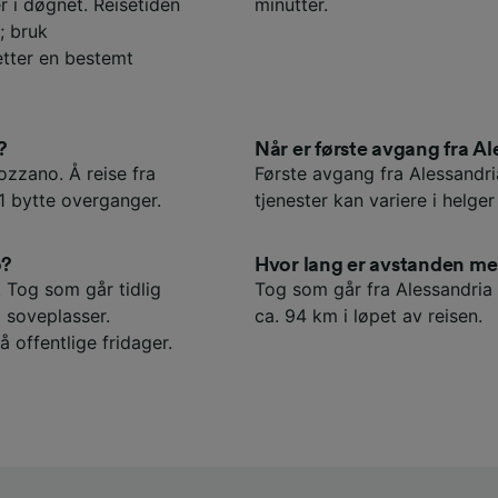
 i døgnet. Reisetiden
minutter.
; bruk
etter en bestemt
?
Når er første avgang fra A
ozzano. Å reise fra
Første avgang fra Alessandri
1 bytte overganger.
tjenester kan variere i helger
o?
Hvor lang er avstanden m
. Tog som går tidlig
Tog som går fra Alessandria 
 soveplasser.
ca. 94 km i løpet av reisen.
å offentlige fridager.