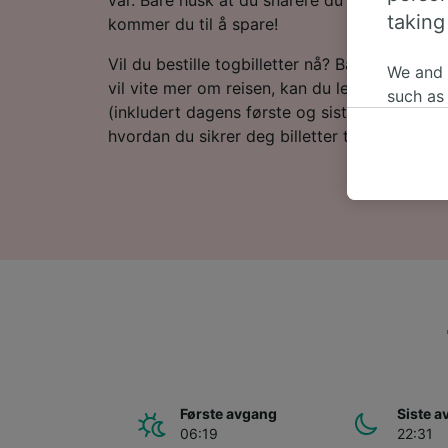
taking
kommer du til å spare!
Vil du bestille togbilletter nå? Bare start et 
We and
vil vite mer om reisen, kan du lese videre for
such as
(inkludert dagens første og siste tog), vanl
or mana
hvordan du sikrer deg billetter til en lav pris.
where le
These ch
data. Y
us not t
We and 
Use prec
identifi
adverti
researc
List of 
Første avgang
Siste 
06:19
22:31