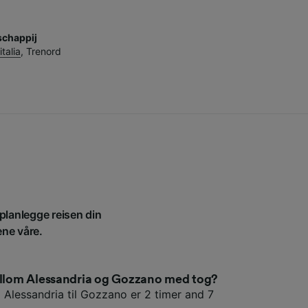
chappij
italia
,
Trenord
 planlegge reisen din
ene våre.
mellom Alessandria og Gozzano med tog?
a Alessandria til Gozzano er 2 timer and 7