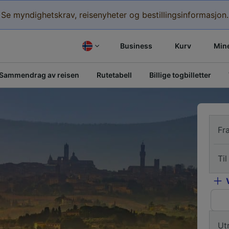
Se myndighetskrav, reisenyheter og bestillingsinformasjon.
Business
Kurv
Mine
Sammendrag av reisen
Rutetabell
Billige togbilletter
Fr
Til
Ut