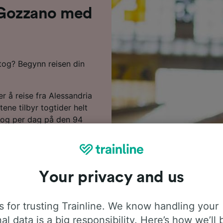
l Gozzano med
 tog? Begynn reisen din
er å reise fra Alessandria
ene tilbyr togtider helt
 tog per dag på den 94
ne. Du må foreta 1 bytte
te tog langs denne ruten
enitalia eller Italo for å
byr moderne,
Your privacy and us
 et blunk.
dene markerer vi de
 for trusting Trainline. We know handling your
zano i reiseplanleggeren
al data is a big responsibility. Here’s how we’ll 
ettene dine, desto mer