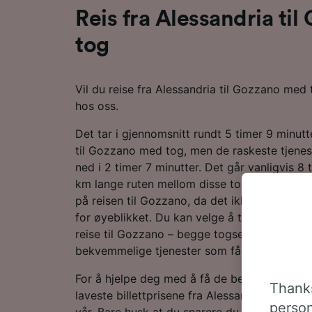
Reis fra Alessandria ti
tog
Vil du reise fra Alessandria til Gozzano med
hos oss.
Det tar i gjennomsnitt rundt 5 timer 9 minutt
til Gozzano med tog, men de raskeste tjenest
ned i 2 timer 7 minutter. Det går vanligvis 8
km lange ruten mellom disse to destinasjone
på reisen til Gozzano, da det ikke går direk
for øyeblikket. Du kan velge å ta et tog med Tr
reise til Gozzano – begge togselskapene til
bekvemmelige tjenester som får deg frem på
For å hjelpe deg med å få de beste togtilbu
Thanks
laveste billettprisene fra Alessandria til Goz
person
vår. Bare husk at du snarere du bestiller bill