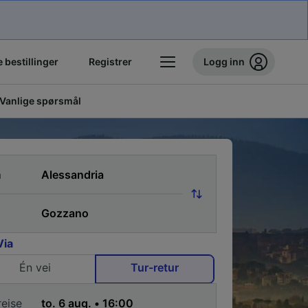
 bestillinger
Registrer
Logg inn
Vanlige spørsmål
a
Via
Én vei
Tur-retur
reise