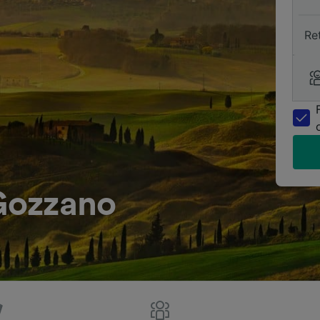
Re
 Gozzano