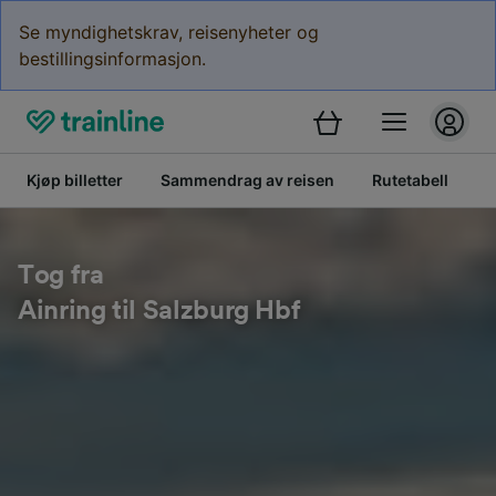
Se myndighetskrav, reisenyheter og
bestillingsinformasjon.
Kjøp billetter
Sammendrag av reisen
Rutetabell
B
Tog fra
Ainring til Salzburg Hbf