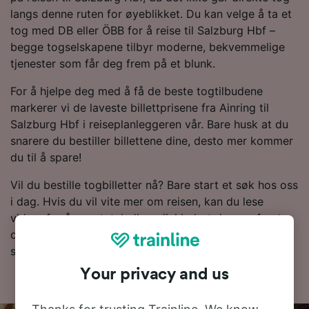
langs denne ruten for øyeblikket. Du kan velge å ta et
tog med DB eller ÖBB for å reise til Salzburg Hbf –
begge togselskapene tilbyr moderne, bekvemmelige
tjenester som får deg frem på et blunk.
For å hjelpe deg med å få de beste togtilbudene
markerer vi de laveste billettprisene fra Ainring til
Salzburg Hbf i reiseplanleggeren vår. Bare husk at du
snarere du bestiller billettene dine, desto mer kommer
du til å spare!
Vil du bestille togbilletter nå? Bare start et søk hos oss
i dag. Hvis du vil vite mer om reisen, kan du lese
videre for å se rutetabellene (inkludert dagens første
og siste tog), vanlige spørsmål og tips om hvordan du
sikrer deg billetter til en lav pris.
Your privacy and us