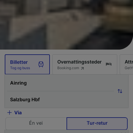
Overnattingssteder
Att
Billetter
Booking.com
GetY
Tog og buss
Via
Én vei
Tur-retur