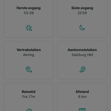
device characteristics for identification. Store
and/or access information on a device.
Første avgang
Siste avgang
Personalised advertising and content,
05:39
22:56
advertising and content measurement,
audience research and services development.
List of Partners
Vertrekstation
Aankomststation
Ainring
Salzburg Hbf
Reisetid
Afstand
Fra 17m
6 km