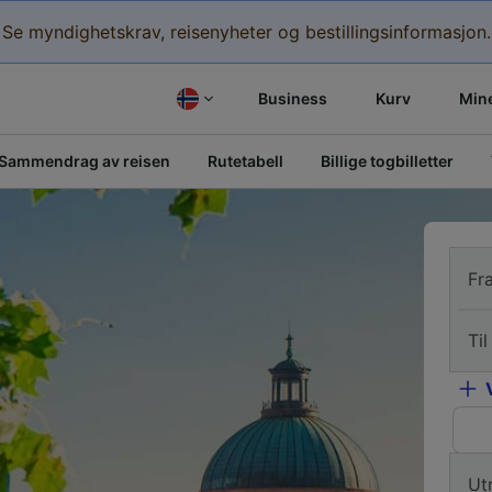
Se myndighetskrav, reisenyheter og bestillingsinformasjon.
Business
Kurv
Mine
Sammendrag av reisen
Rutetabell
Billige togbilletter
Fr
Til
Ut