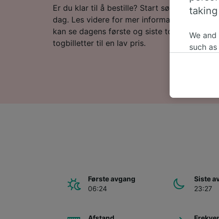
Er du klar til å bestille? Start søket etter bill
taking
dag. Les videre for mer informasjon, inkluder
kan se dagens første og siste tog, samt tips
We and
togbilletter til en lav pris.
such as
or mana
where le
These ch
data. Y
us not t
We and 
Use prec
identifi
adverti
researc
Første avgang
Siste 
List of 
06:24
23:27
Afstand
Frekve