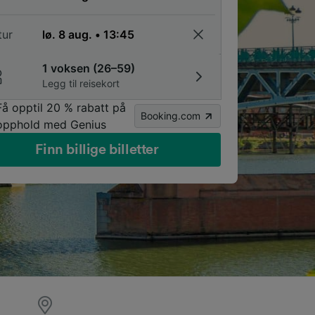
tur
1 voksen (26–59)
Legg til reisekort
Få opptil 20 % rabatt på
Booking.com
opphold med Genius
Finn billige billetter