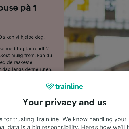
ouse på 1
Da kan vi hjelpe deg.
use med tog tar rundt 2
skest mulig frem, kan du
med de raskeste
r dag langs denne ruten,
veis, da det går direkte
s denne ruten med tog fra
driver moderne tjenester
s til bagasje.
Your privacy and us
billigere når du bestiller
å dagen. Start et søk i
 for trusting Trainline. We know handling your
prisene.
al data is a big responsibility. Here’s how we’ll 