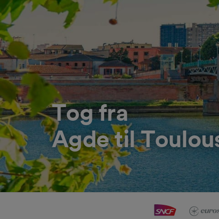
Tog fra
Agde til Toulou