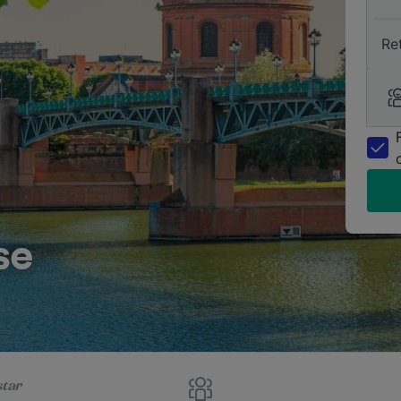
Re
se