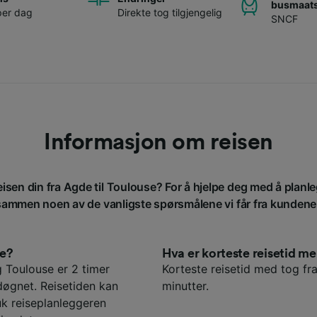
busmaats
per dag
Direkte tog tilgjengelig
SNCF
Informasjon om reisen
eisen din fra Agde til Toulouse? For å hjelpe deg med å planle
sammen noen av de vanligste spørsmålene vi får fra kundene
se?
Hva er korteste reisetid 
 Toulouse er 2 timer
Korteste reisetid med tog fr
døgnet. Reisetiden kan
minutter.
uk reiseplanleggeren