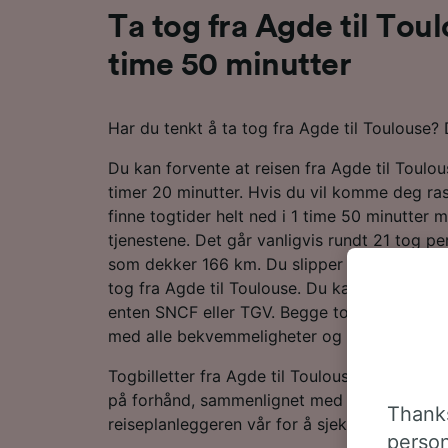
Ta tog fra Agde til Toul
time 50 minutter
Har du tenkt å ta tog fra Agde til Toulouse? 
Du kan forvente at reisen fra Agde til Toulo
timer 20 minutter. Hvis du vil komme deg ra
finne togtider helt ned i 1 time 50 minutter 
tjenestene. Det går vanligvis rundt 21 tog pe
som dekker 166 km. Du slipper å bytte under
tog fra Agde til Toulouse. Du kan reise lang
enten SNCF eller TGV. Begge togselskapene 
med alle bekvemmeligheter og masser av plas
Togbilletter fra Agde til Toulouse er vanligvis 
på forhånd, sammenlignet med å kjøpe dem p
Thanks
reiseplanleggeren vår for å sjekke de nyeste 
person