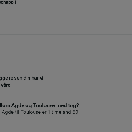
chappij
gge reisen din har vi
 våre.
mellom Agde og Toulouse med tog?
a Agde til Toulouse er 1 time and 50