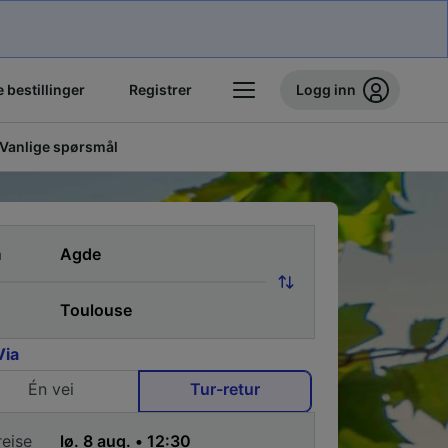
 bestillinger
Registrer
Logg inn
Vanlige spørsmål
a
Via
Én vei
Tur-retur
reise