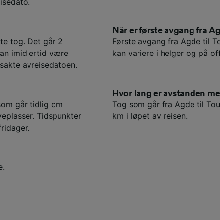
isedato.
Når er første avgang fra A
tte tog. Det går 2
Første avgang fra Agde til T
kan imidlertid være
kan variere i helger og på off
ksakte avreisedatoen.
Hvor lang er avstanden m
som går tidlig om
Tog som går fra Agde til Tou
eplasser. Tidspunkter
km i løpet av reisen.
fridager.
e
.