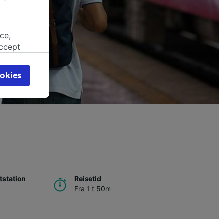
ce,
accept
object
cy page.
okies
browsing
 asked
for
alised
dience
station
Reisetid
Fra 1 t 50m