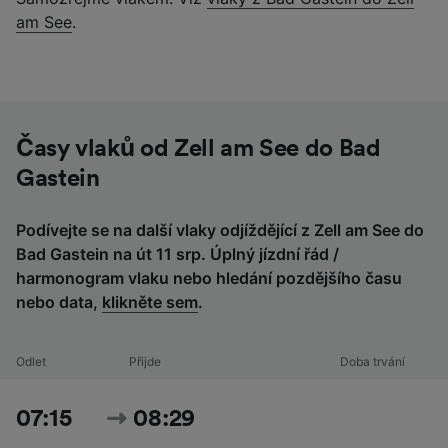
am See
.
Časy vlaků od Zell am See do Bad
Gastein
Podívejte se na další vlaky odjíždějící z Zell am See do
Bad Gastein na út 11 srp. Úplný jízdní řád /
harmonogram vlaku nebo hledání pozdějšího času
nebo data,
klikněte sem
.
Odlet
Přijde
Doba trvání
07:15
08:29