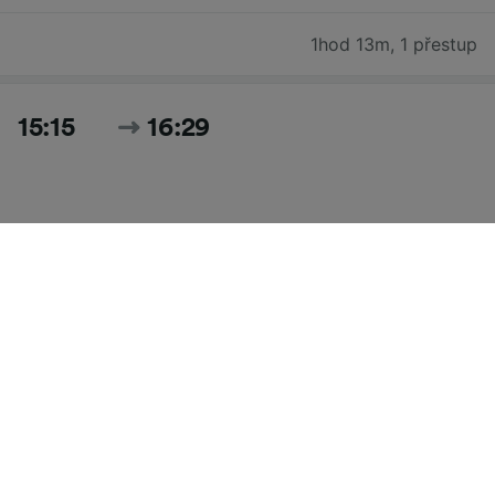
1hod 13m
,
1 přestup
15:15
16:29
1hod 14m
,
1 přestup
Hledat všechny časy a ceny pro dnešek