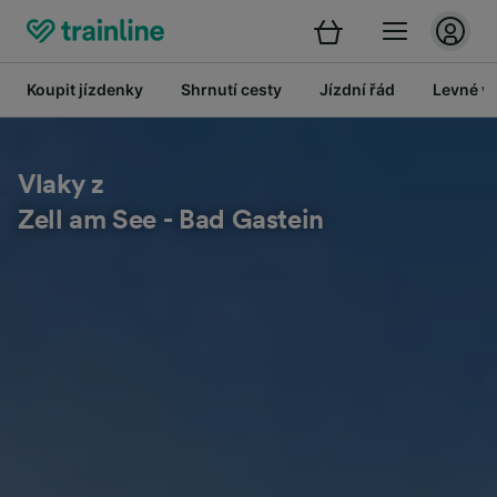
Koupit jízdenky
Shrnutí cesty
Jízdní řád
Levné vl
Vlaky z
Zell am See - Bad Gastein