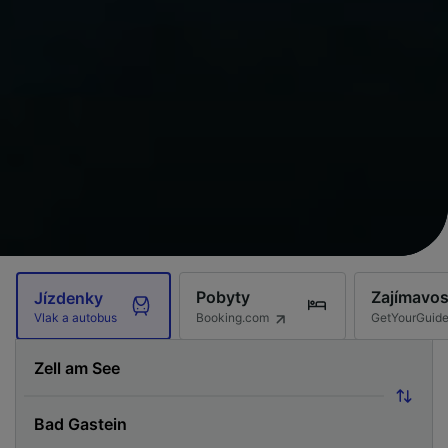
Pobyty
Zajímavos
Jízdenky
Booking.com
GetYourGuid
Vlak a autobus