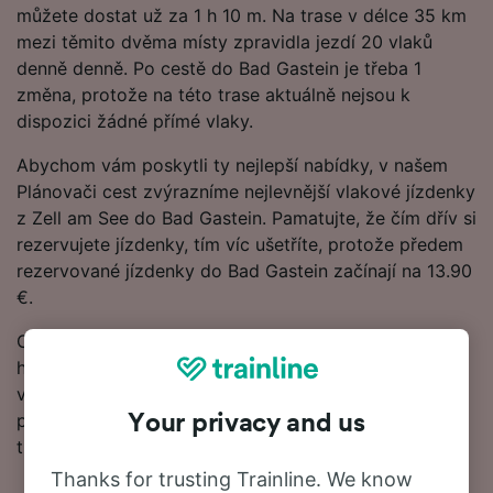
můžete dostat už za 1 h 10 m. Na trase v délce 35 km
mezi těmito dvěma místy zpravidla jezdí 20 vlaků
denně denně. Po cestě do Bad Gastein je třeba 1
změna, protože na této trase aktuálně nejsou k
dispozici žádné přímé vlaky.
Abychom vám poskytli ty nejlepší nabídky, v našem
Plánovači cest zvýrazníme nejlevnější vlakové jízdenky
z Zell am See do Bad Gastein. Pamatujte, že čím dřív si
rezervujete jízdenky, tím víc ušetříte, protože předem
rezervované jízdenky do Bad Gastein začínají na 13.90
€.
Chcete si rezervovat vlakové jízdenky hned? Začněte
hledat u nás ještě dnes. Pokud chcete o cestě vědět
více, podívejte se na jízdní řády (včetně prvních a
posledních odjezdů vlaků), často kladené otázky a
Your privacy and us
tipy, jak rezervovat levné vlakové jízdenky.
Thanks for trusting Trainline. We know