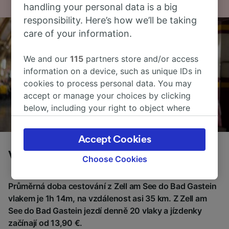
handling your personal data is a big
responsibility. Here’s how we’ll be taking
care of your information.
We and our
115
partners store and/or access
information on a device, such as unique IDs in
cookies to process personal data. You may
accept or manage your choices by clicking
below, including your right to object where
legitimate interest is used, or at any time in
the privacy policy page. These choices will be
Accept Cookies
signaled to our partners and will not affect
Vlaky z Zell am See do Bad Gastein
browsing data. Your data will not be used for
Choose Cookies
tracking purposes if you have asked us not to
track you.
Průměrná doba cestování z Zell am See do Bad Gastein
vlakem je 1h 14m, na vzdálenost asi 35 km. Z Zell am
We and our partners process data to provide:
See do Bad Gastein jezdí denně 20 vlaky a jízdenky
Use precise geolocation data. Actively scan
začínají od 13,90 €.
device characteristics for identification. Store