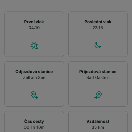
and/or access information on a device.
Personalised advertising and content,
advertising and content measurement,
audience research and services development.
První vlak
Poslední vlak
04:10
22:15
List of Partners
Odjezdová stanice
Příjezdová stanice
Zell am See
Bad Gastein
Čas cesty
Vzdálenost
Od 1h 10m
35 km