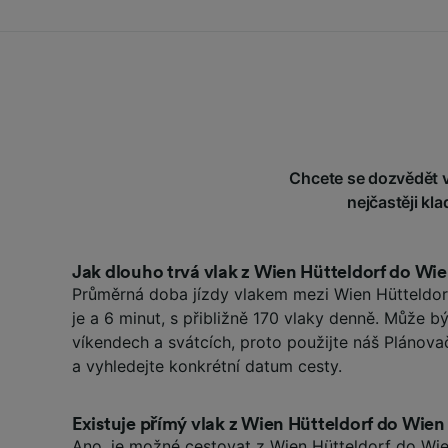
Chcete se dozvědět v
nejčastěji kl
Jak dlouho trvá vlak z Wien Hütteldorf do W
Průměrná doba jízdy vlakem mezi Wien Hütteldo
je a 6 minut, s přibližně 170 vlaky denně. Může b
víkendech a svátcích, proto použijte náš Plánova
a vyhledejte konkrétní datum cesty.
Existuje přímý vlak z Wien Hütteldorf do Wi
Ano, je možné cestovat z Wien Hütteldorf do Wi