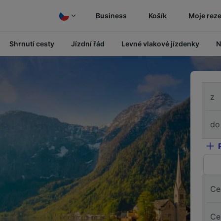
Business
Košík
Moje rez
Shrnutí cesty
Jízdní řád
Levné vlakové jízdenky
N
z
do
Ce
Ce