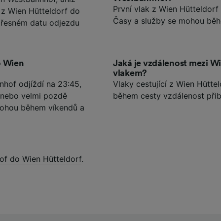
První vlak z Wien Hütteldor
y z Wien Hütteldorf do
Časy a služby se mohou běhe
 přesném datu odjezdu
o Wien
Jaká je vzdálenost mezi W
vlakem?
nhof odjíždí na 23:45,
Vlaky cestující z Wien Hütt
h nebo velmi pozdě
během cesty vzdálenost přib
 mohou během víkendů a
of do Wien Hütteldorf
.