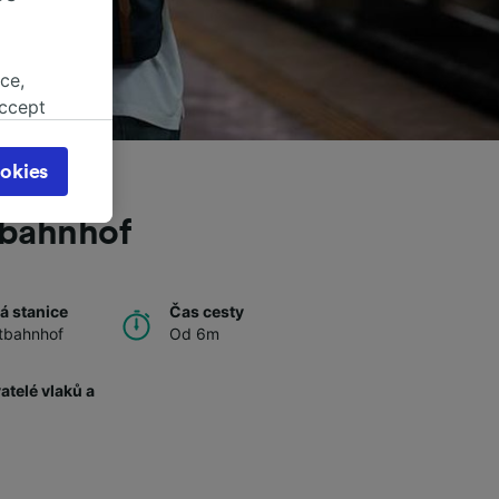
ce,
accept
object
cy page.
okies
browsing
 asked
tbahnhof
for
á stanice
Čas cesty
alised
tbahnhof
Od 6m
dience
telé vlaků a
ů