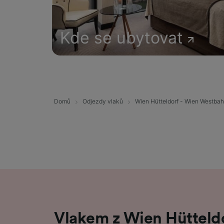
Kde se ubytovat
Domů
Odjezdy vlaků
Wien Hütteldorf - Wien Westba
Vlakem z Wien Hütteld