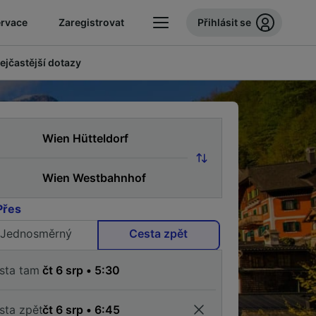
ervace
Zaregistrovat
Přihlásit se
ejčastější dotazy
Přes
Jednosměrný
Cesta zpět
sta tam
sta zpět