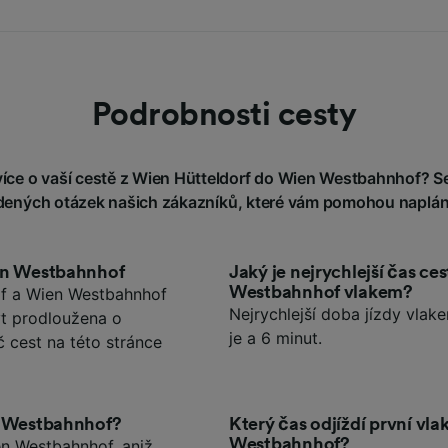
Podrobnosti cesty
íce o vaší cestě z Wien Hütteldorf do Wien Westbahnhof? Ses
adených otázek našich zákazníků, které vám pomohou naplán
ien Westbahnhof
Jaký je nejrychlejší čas c
Westbahnhof vlakem?
rf a Wien Westbahnhof
Nejrychlejší doba jízdy vla
ýt prodloužena o
je a 6 minut.
č cest na této stránce
en Westbahnhof?
Který čas odjíždí první vl
Westbahnhof?
en Westbahnhof, aniž