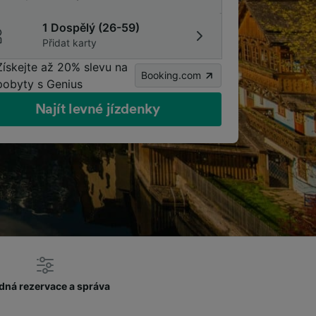
1 Dospělý (26-59)
Přidat karty
Získejte až 20% slevu na
Booking.com
pobyty s Genius
Najít levné jízdenky
dná rezervace a správa