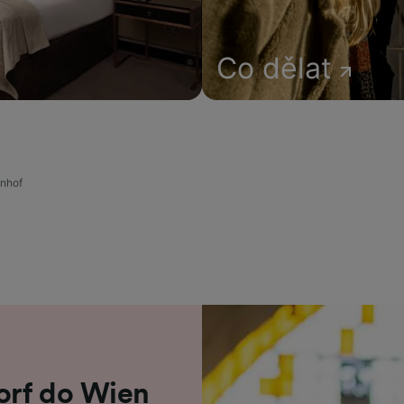
Co dělat
hnhof
orf do Wien