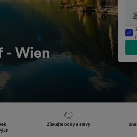
f - Wien
vek
Získejte body a slevy
Sna
vých