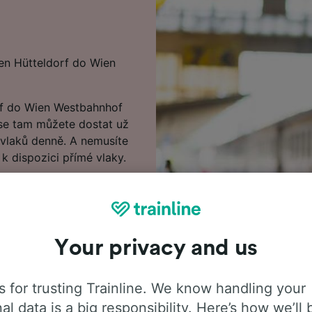
en Hütteldorf do Wien
rf do Wien Westbahnhof
i se tam můžete dostat už
 vlaků denně. A nemusíte
 k dispozici přímé vlaky.
ldorf do Wien
den cesty a získáte
teldorf do Wien
lánovači cest.
Your privacy and us
edat nejlevnější vlakové
 informace o cestě
 for trusting Trainline. We know handling your
jízdního řádu, kde
al data is a big responsibility. Here’s how we’ll 