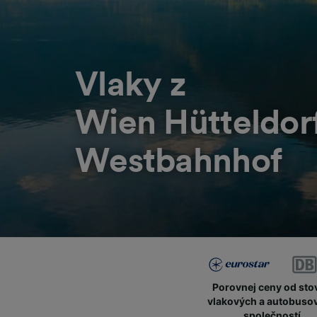
Vlaky z
Wien Hütteldor
Westbahnhof
Porovnej ceny od sto
vlakových a autobuso
společností