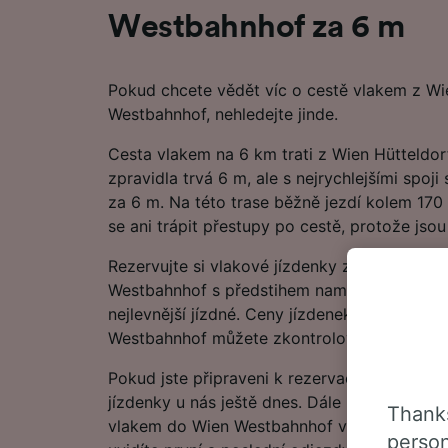
Westbahnhof za 6 m
Pokud chcete vědět víc o cestě vlakem z Wi
Westbahnhof, nehledejte jinde.
Cesta vlakem na 6 km trati z Wien Hütteldo
zpravidla trvá 6 m, ale s nejrychlejšími spoj
za 6 m. Na této trase běžně jezdí kolem 170
se ani trápit přestupy po cestě, protože jsou
Rezervujte si vlakové jízdenky z Wien Hütte
Westbahnhof s předstihem namísto nákupu v 
nejlevnější jízdné. Ceny jízdenek z Wien Hüt
Westbahnhof můžete zkontrolovat v našem P
Pokud jste připraveni k rezervaci, začněte hl
jízdenky u nás ještě dnes. Dále najdete další
Thanks
vlakem do Wien Westbahnhof včetně našeho 
person