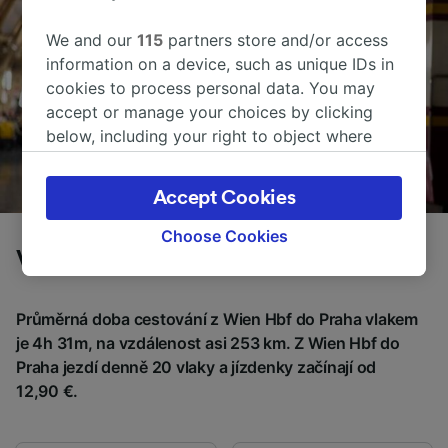
We and our
115
partners store and/or access
information on a device, such as unique IDs in
cookies to process personal data. You may
accept or manage your choices by clicking
below, including your right to object where
legitimate interest is used, or at any time in
the privacy policy page. These choices will be
Accept Cookies
signaled to our partners and will not affect
browsing data. Your data will not be used for
Choose Cookies
tracking purposes if you have asked us not to
Vlaky z Wien Hbf do Praha
track you.
Průměrná doba cestování z Wien Hbf do Praha vlakem
We and our partners process data to provide:
Use precise geolocation data. Actively scan
je 4h 31m, na vzdálenost asi 253 km. Z Wien Hbf do
device characteristics for identification. Store
Praha jezdí denně 20 vlaky a jízdenky začínají od
and/or access information on a device.
12,90 €.
Personalised advertising and content,
advertising and content measurement,
audience research and services development.