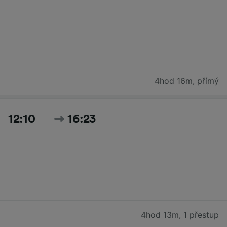
4hod 16m
,
přímý
12:10
16:23
4hod 13m
,
1 přestup