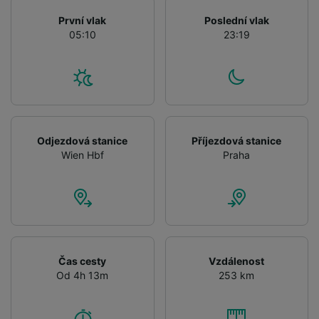
První vlak
Poslední vlak
List of Partners
05:10
23:19
Odjezdová stanice
Příjezdová stanice
Wien Hbf
Praha
Čas cesty
Vzdálenost
Od 4h 13m
253 km