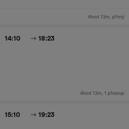
4hod 13m
,
přímý
14:10
18:23
4hod 13m
,
1 přestup
15:10
19:23