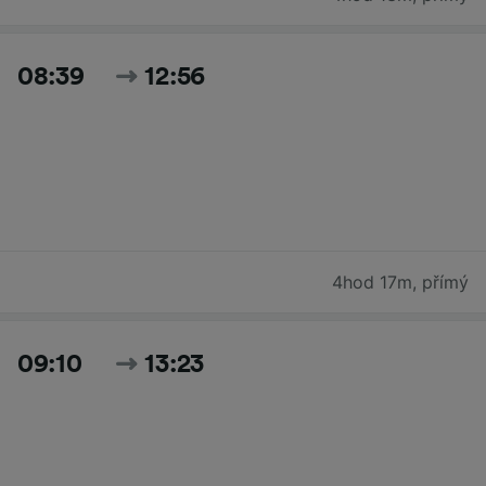
08:39
12:56
4hod 17m
,
přímý
09:10
13:23