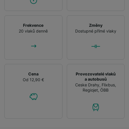
Frekvence
Změny
20 vlaků denně
Dostupné přímé vlaky
Cena
Provozovatelé vlaků
a autobusů
Od 12,90 €
Ceske Drahy
,
Flixbus
,
Regiojet
,
ÖBB