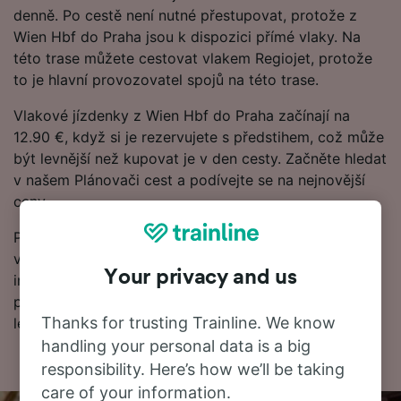
denně. Po cestě není nutné přestupovat, protože z
Wien Hbf do Praha jsou k dispozici přímé vlaky. Na
této trase můžete cestovat vlakem Regiojet, protože
to je hlavní provozovatel spojů na této trase.
Vlakové jízdenky z Wien Hbf do Praha začínají na
12.90 €, když si je rezervujete s předstihem, což může
být levnější než kupovat je v den cesty. Začněte hledat
v našem Plánovači cest a podívejte se na nejnovější
ceny.
Připraveni na rezervaci? Začněte hledat nejlevnější
vlakové jízdenky u nás ještě dnes. Dále najdete další
Your privacy and us
informace včetně našeho jízdního řádu, kde uvidíte
první a poslední odjezdy vlaků a také tipy, jak najít
Thanks for trusting Trainline. We know
levné vlakové jízdenky.
handling your personal data is a big
responsibility. Here’s how we’ll be taking
care of your information.