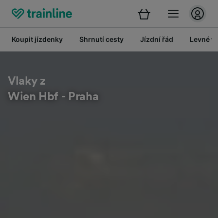
Koupit jízdenky
Shrnutí cesty
Jízdní řád
Levné vl
Vlaky z
Wien Hbf - Praha