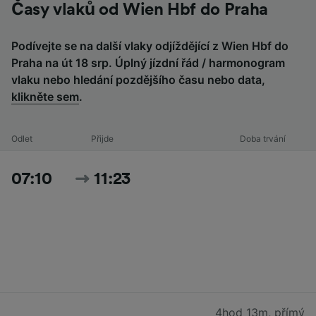
Časy vlaků od Wien Hbf do Praha
Podívejte se na další vlaky odjíždějící z Wien Hbf do
Praha na út 18 srp. Úplný jízdní řád / harmonogram
vlaku nebo hledání pozdějšího času nebo data,
klikněte sem
.
Odlet
Přijde
Doba trvání
07:10
11:23
4hod 13m
,
přímý