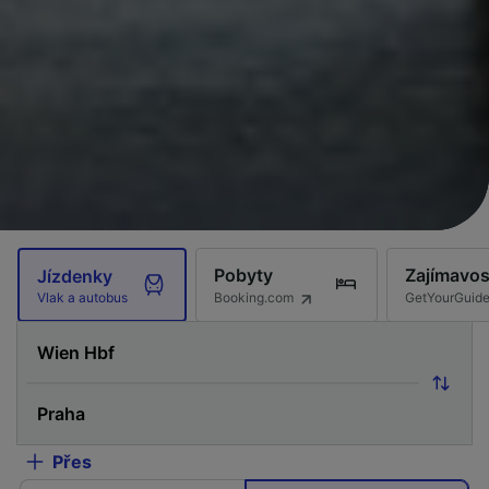
Pobyty
Zajímavos
Jízdenky
Booking.com
GetYourGuid
Vlak a autobus
Přes