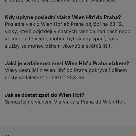
Kdy uplyne poslední vlak z Wien Hbf do Praha?
Poslední vlak z Wien Hbf až Praha odjíždí na 23:19,
vlaky, které odjíždějí v časných ranních hodinách nebo
velmi pozdě večer, mohou být služby spaní, čas a
služby se mohou během víkendů a svátků lišit.
Jaká je vzdálenost mezi Wien Hbf a Praha vlakem?
Vlaky cestující z Wien Hbf do Praha pokrývají během
cesty vzdálenost přibližně 253 km.
Jak se dostat zpět do Wien Hbf?
Samozřejmě vlakem. Viz
vlaky z Praha do Wien Hbf
.