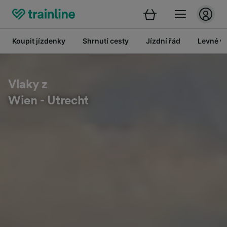
Koupit jízdenky
Shrnutí cesty
Jízdní řád
Levné vl
Vlaky z
Wien - Utrecht