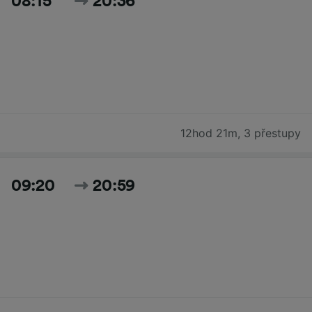
08:15
20:36
12hod 21m
,
3 přestupy
09:20
20:59