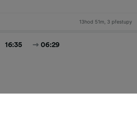
13hod 51m
,
3 přestupy
16:35
06:29
13hod 54m
,
2 přestupy
Hledat všechny časy a ceny pro dnešek