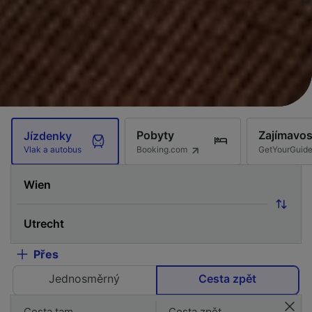
Pobyty
Zajímavos
Jízdenky
Booking.com
GetYourGuid
Vlak a autobus
Přes
Jednosměrný
Cesta zpět
Cesta tam
Cesta zpět