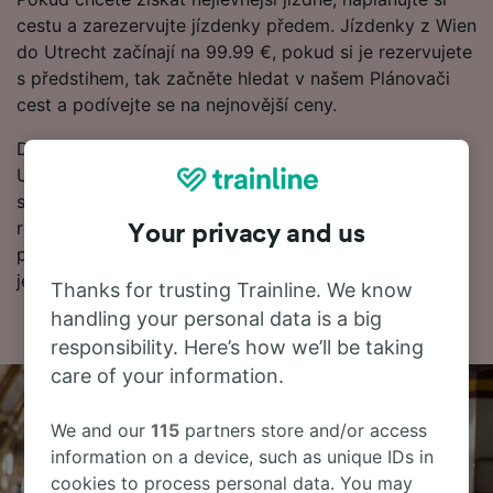
cestu a zarezervujte jízdenky předem. Jízdenky z Wien
do Utrecht začínají na 99.99 €, pokud si je rezervujete
s předstihem, tak začněte hledat v našem Plánovači
cest a podívejte se na nejnovější ceny.
Dále najdete další informace o cestě vlakem do
Utrecht, včetně často kladených otázek, jízdních řádů
s prvními a posledními odjezdy vlaků a tipy na
rezervaci levných vlakových jízdenek. Pokud jste
Your privacy and us
připraveni k rezervaci, začněte hledat jízdenky u nás
ještě dnes.
Thanks for trusting Trainline. We know
handling your personal data is a big
responsibility. Here’s how we’ll be taking
care of your information.
We and our
115
partners store and/or access
information on a device, such as unique IDs in
cookies to process personal data. You may