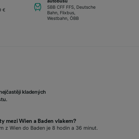
autobusů
SBB CFF FFS
,
Deutsche
9 €
Bahn
,
Flixbus
,
Westbahn
,
ÖBB
nejčastěji kladených
tu.
esty mezi Wien a Baden vlakem?
em z Wien do Baden je 8 hodin a 36 minut.