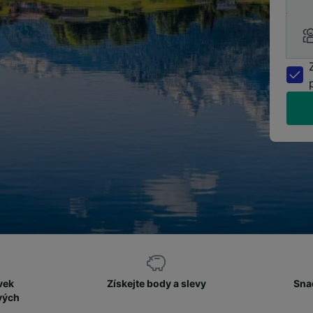
vek
Získejte body a slevy
Sna
vých