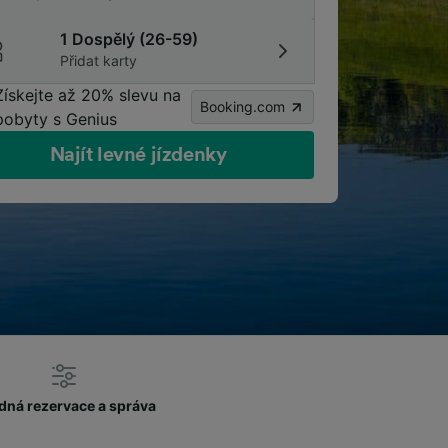
1 Dospělý (26-59)
Přidat karty
Získejte až 20% slevu na
Booking.com
pobyty s Genius
Najít levné jízdenky
dná rezervace a správa