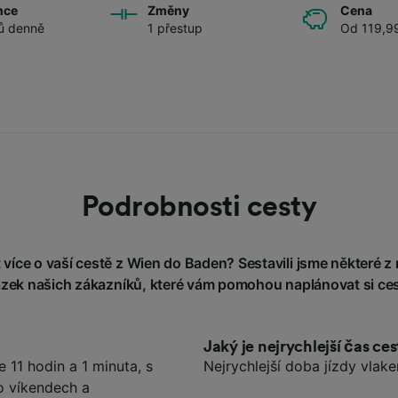
nce
Změny
Cena
ů denně
1 přestup
Od 119,9
Podrobnosti cesty
více o vaší cestě z Wien do Baden? Sestavili jsme některé z 
ázek našich zákazníků, které vám pomohou naplánovat si ces
Jaký je nejrychlejší čas c
11 hodin a 1 minuta, s
Nejrychlejší doba jízdy vlak
o víkendech a