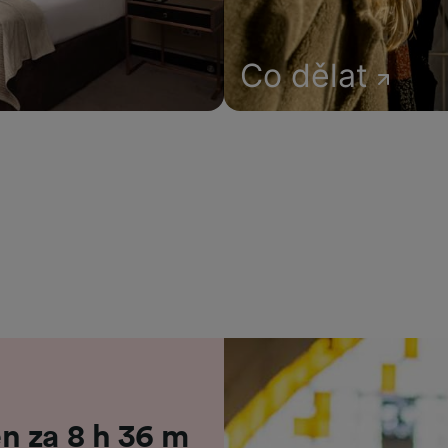
Co dělat
n za 8 h 36 m