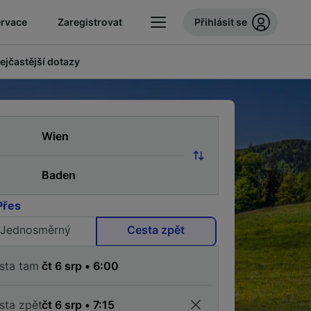
ervace
Zaregistrovat
Přihlásit se
ejčastější dotazy
Přes
Jednosměrný
Cesta zpět
sta tam
sta zpět