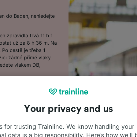
en do Baden, nehledejte
n zpravidla trvá 11 h 1
dostat už za 8 h 36 m. Na
 Po cestě je třeba 1
ici žádné přímé vlaky.
jedete vlakem DB,
aden s předstihem namísto
9.99 €. Při hledání v
eny.
Your privacy and us
edat nejlevnější vlakové
 informace o cestě
, kde uvidíte první a
 for trusting Trainline. We know handling your
al data is a big responsibility. Here’s how we’ll 