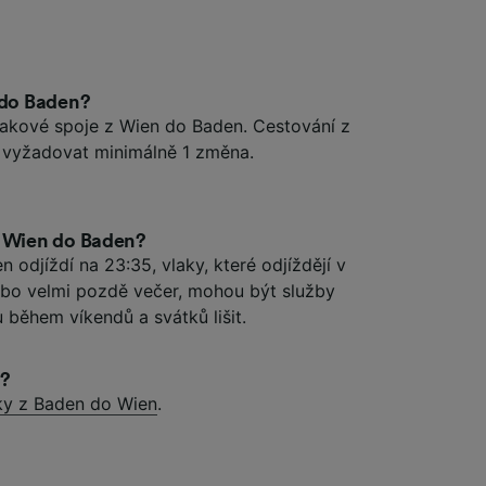
 do Baden?
vlakové spoje z Wien do Baden. Cestování z
vyžadovat minimálně 1 změna.
z Wien do Baden?
 odjíždí na 23:35, vlaky, které odjíždějí v
ebo velmi pozdě večer, mohou být služby
 během víkendů a svátků lišit.
n?
ky z Baden do Wien
.