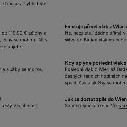
o stránce a vyhledejte
Existuje přímý vlak z Wien
 od 119,99 € zálohy a
Ne, neexistují žádné přímé 
 ceny se mohou lišit v
Wien do Baden vlakem bude 
ezervujete.
Kdy uplyne poslední vlak 
y a služby se mohou
Poslední vlak z Wien až Baden
časných ranních hodinách n
spaní, čas a služby se mohou
?
Jak se dostat zpět do Wie
 cesty vzdálenost
Samozřejmě vlakem. Viz
vla