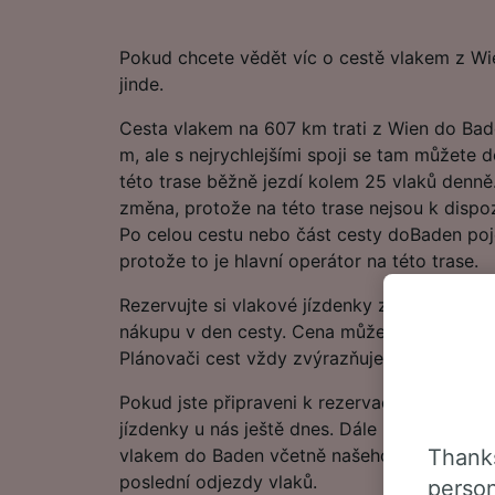
Pokud chcete vědět víc o cestě vlakem z Wi
jinde.
Cesta vlakem na 607 km trati z Wien do Bade
m, ale s nejrychlejšími spoji se tam můžete 
této trase běžně jezdí kolem 25 vlaků denně.
změna, protože na této trase nejsou k dispoz
Po celou cestu nebo část cesty doBaden po
protože to je hlavní operátor na této trase.
Rezervujte si vlakové jízdenky z Wien do B
nákupu v den cesty. Cena může začínat na 11
Plánovači cest vždy zvýrazňujeme nejnižší c
Pokud jste připraveni k rezervaci, začněte hl
jízdenky u nás ještě dnes. Dále najdete další
vlakem do Baden včetně našeho jízdního řádu
Thanks
poslední odjezdy vlaků.
person