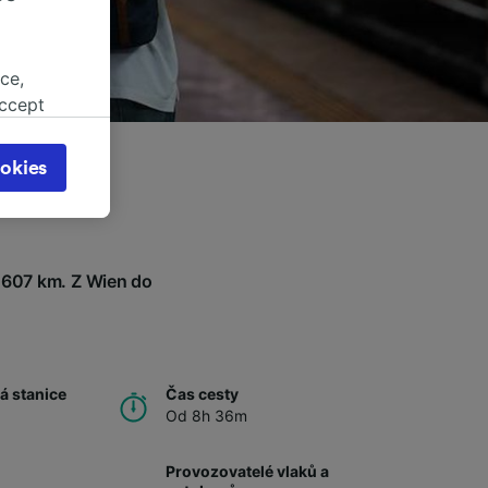
ce,
accept
object
cy page.
okies
browsing
 asked
 607 km. Z Wien do
for
alised
dience
á stanice
Čas cesty
Od 8h 36m
Provozovatelé vlaků a