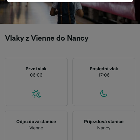
track you.
We and our partners process data to provide:
Use precise geolocation data. Actively scan
device characteristics for identification. Store
and/or access information on a device.
Vlaky z Vienne do Nancy
Personalised advertising and content,
advertising and content measurement,
audience research and services development.
List of Partners
První vlak
Poslední vlak
06:06
17:06
Odjezdová stanice
Příjezdová stanice
Vienne
Nancy