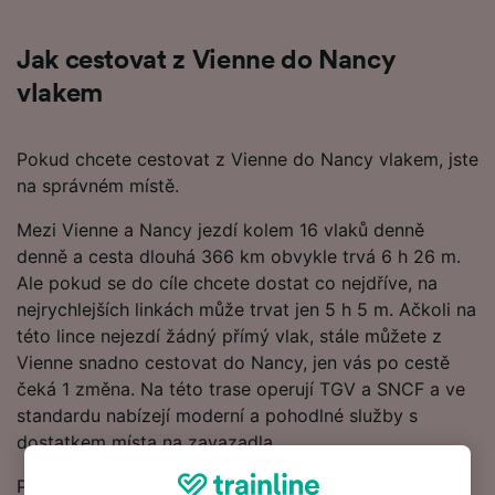
Jak cestovat z Vienne do Nancy
vlakem
Pokud chcete cestovat z Vienne do Nancy vlakem, jste
na správném místě.
Mezi Vienne a Nancy jezdí kolem 16 vlaků denně
denně a cesta dlouhá 366 km obvykle trvá 6 h 26 m.
Ale pokud se do cíle chcete dostat co nejdříve, na
nejrychlejších linkách může trvat jen 5 h 5 m. Ačkoli na
této lince nejezdí žádný přímý vlak, stále můžete z
Vienne snadno cestovat do Nancy, jen vás po cestě
čeká 1 změna. Na této trase operují TGV a SNCF a ve
standardu nabízejí moderní a pohodlné služby s
dostatkem místa na zavazadla.
Použijte náš Plánovač cest v horní části stránky k