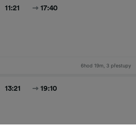
11:21
17:40
6hod 19m
,
3 přestupy
13:21
19:10