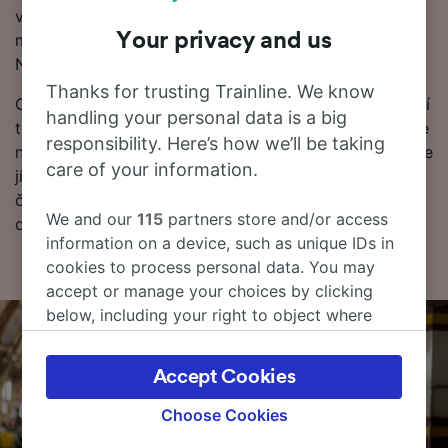
vyhledání levných jízdenek s – my vám ukážeme, kolik
Your privacy and us
můžete ušetřit na vlakových jízdenkách z Vienne do
Nancy, pokud si je rezervujete s předstihem.
Thanks for trusting Trainline. We know
Chcete si rezervovat vlakové jízdenky do Nancy? Není
handling your personal data is a big
třeba čekat, začněte hledat u nás ještě dnes. Pokud se
responsibility. Here’s how we’ll be taking
nejprve chcete dozvědět víc o cestě, níže najdete naše
care of your information.
jízdní řády, tipy na rezervaci levných jízdenek a naše
často kladené otázky, včetně prvních a posledních
We and our
115
partners store and/or access
odjezdů vlaků.
information on a device, such as unique IDs in
cookies to process personal data. You may
accept or manage your choices by clicking
below, including your right to object where
legitimate interest is used, or at any time in
the privacy policy page. These choices will be
Accept Cookies
signaled to our partners and will not affect
browsing data. Your data will not be used for
Choose Cookies
tracking purposes if you have asked us not to