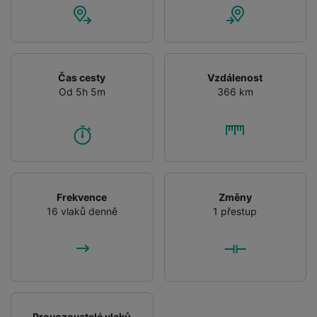
Čas cesty
Vzdálenost
Od 5h 5m
366 km
Frekvence
Změny
16 vlaků denně
1 přestup
Provozovatelé vlaků