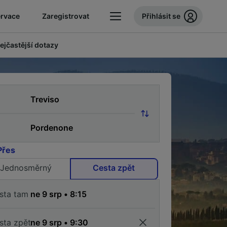
ervace
Zaregistrovat
Přihlásit se
ejčastější dotazy
Přes
Jednosměrný
Cesta zpět
sta tam
sta zpět