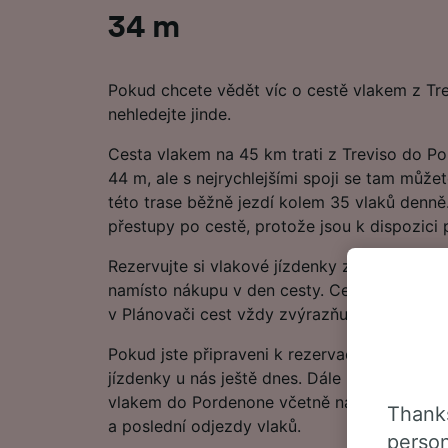
34 m
Pokud chcete vědět víc o cestě vlakem z Tr
nehledejte jinde.
Cesta vlakem na 45 km trati z Treviso do Po
44 m, ale s nejrychlejšími spoji se tam může
této trase běžně jezdí kolem 35 vlaků denně.
přestupy po cestě, protože jsou k dispozici 
Rezervujte si vlakové jízdenky z Treviso do
namísto nákupu v den cesty. Cena může začín
v Plánovači cest vždy zvýrazňujeme nejnižší
Pokud jste připraveni k rezervaci, začněte hl
jízdenky u nás ještě dnes. Dále najdete další
vlakem do Pordenone včetně našeho jízdního 
Thanks
a poslední odjezdy vlaků.
person