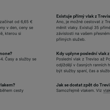
Existuje přímý vlak z Trev
začínat od 6,65 €
Ano, je možné cestovat z Tr
eny v den, ceny se
měnit vlaky. Existují 35 pří
ě, kterou si
závislosti na vašem přesném
přímých služeb.
denone?
Kdy uplyne poslední vlak 
4. Časy a služby se
Poslední vlak z Treviso až P
odjíždějí v časných ranních
být služby spaní, čas a služ
 vlakem?
Jak se dostat zpět do Trev
í během cesty
Samozřejmě vlakem. Viz
vla