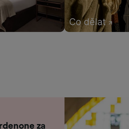
Co dělat
ordenone za