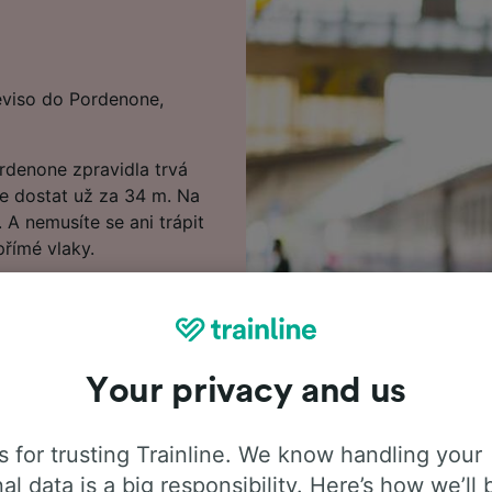
eviso do Pordenone,
rdenone zpravidla trvá
te dostat už za 34 m. Na
 A nemusíte se ani trápit
přímé vlaky.
 Pordenone s předstihem
at na 6.65 €. Při hledání
 ceny.
Your privacy and us
edat nejlevnější vlakové
 informace o cestě
řádu, kde uvidíte první
 for trusting Trainline. We know handling your
al data is a big responsibility. Here’s how we’ll 