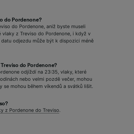
iso do Pordenone?
eviso do Pordenone, aniž byste museli
mé vlaky z Treviso do Pordenone, i když v
 datu odjezdu může být k dispozici méně
z Treviso do Pordenone?
ordenone odjíždí na 23:35, vlaky, které
 hodinách nebo velmi pozdě večer, mohou
by se mohou během víkendů a svátků lišit.
iso?
ky z Pordenone do Treviso
.