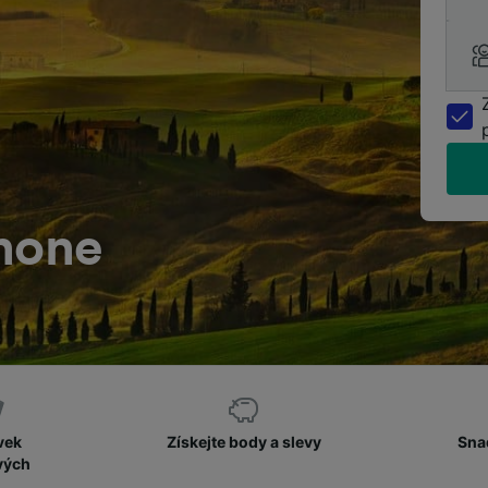
enone
vek
Získejte body a slevy
Sna
vých