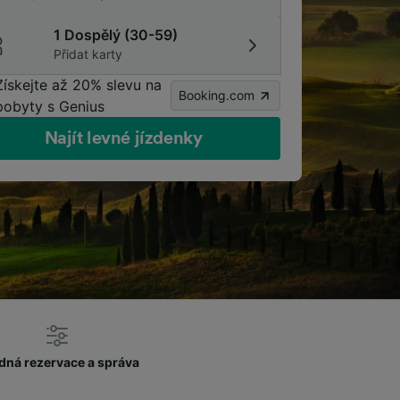
1 Dospělý (30-59)
Přidat karty
Získejte až 20% slevu na
Booking.com
pobyty s Genius
Najít levné jízdenky
dná rezervace a správa