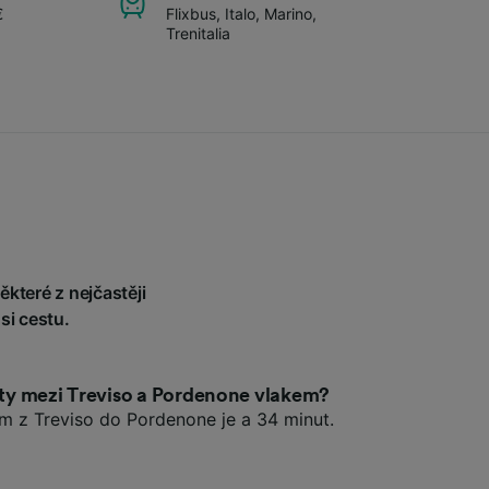
€
Flixbus
,
Italo
,
Marino
,
Trenitalia
které z nejčastěji
si cestu.
esty mezi Treviso a Pordenone vlakem?
em z Treviso do Pordenone je a 34 minut.