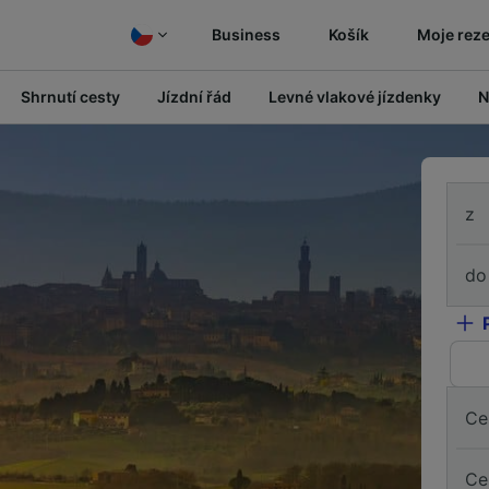
Business
Košík
Moje rez
Shrnutí cesty
Jízdní řád
Levné vlakové jízdenky
N
z
do
Ce
Ce