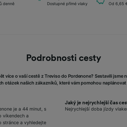
ů denně
Dostupné přímé vlaky
Od 6,65 
Podrobnosti cesty
t více o vaší cestě z Treviso do Pordenone? Sestavili jsme ně
h otázek našich zákazníků, které vám pomohou naplánovat 
Jaký je nejrychlejší čas c
none je a 44 minut, s
Nejrychlejší doba jízdy vlak
o víkendech a
o stránce a vyhledejte