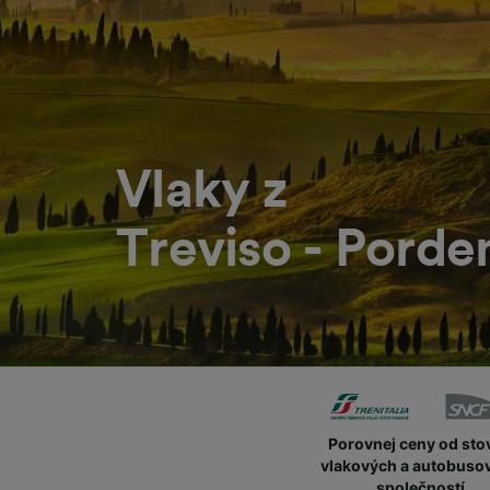
Vlaky z
Treviso - Pord
Porovnej ceny od sto
vlakových a autobuso
společností