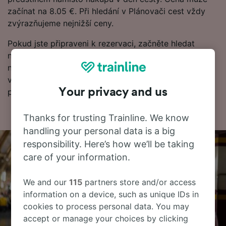
začínat na 8.05 €. Při hledání v Plánovači cest vždy
zvýrazňujeme nejnižší ceny.
Pokud jste připraveni k rezervaci, začněte hledat
nejlevnější vlakové jízdenky u nás ještě dnes. Dále
najdete další informace o cestě vlakem do Perugia
včetně našeho jízdního řádu, kde uvidíte první a
Your privacy and us
poslední odjezdy vlaků.
Thanks for trusting Trainline. We know
handling your personal data is a big
responsibility. Here’s how we’ll be taking
care of your information.
We and our
115
partners store and/or access
information on a device, such as unique IDs in
cookies to process personal data. You may
accept or manage your choices by clicking