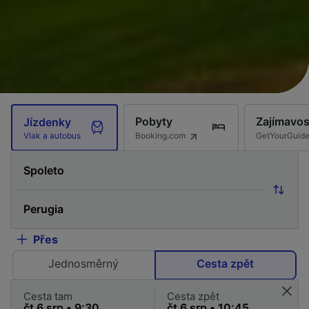
Pobyty
Zajímavos
Jízdenky
Booking.com
GetYourGuid
Vlak a autobus
Přes
Jednosměrný
Cesta zpět
Cesta tam
Cesta zpět