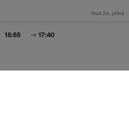
1hod 2m
,
přímý
15:55
17:40
1hod 45m
,
1 přestup
Hledat všechny časy a ceny pro dnešek