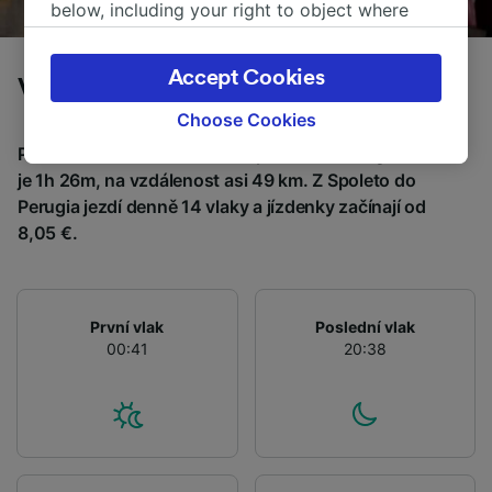
below, including your right to object where
legitimate interest is used, or at any time in
the privacy policy page. These choices will be
Accept Cookies
Vlaky z Spoleto do Perugia
signaled to our partners and will not affect
browsing data. Your data will not be used for
Choose Cookies
tracking purposes if you have asked us not to
Průměrná doba cestování z Spoleto do Perugia vlakem
track you.
je 1h 26m, na vzdálenost asi 49 km. Z Spoleto do
Perugia jezdí denně 14 vlaky a jízdenky začínají od
We and our partners process data to provide:
8,05 €.
Use precise geolocation data. Actively scan
device characteristics for identification. Store
and/or access information on a device.
Personalised advertising and content,
advertising and content measurement,
První vlak
Poslední vlak
audience research and services development.
00:41
20:38
List of Partners