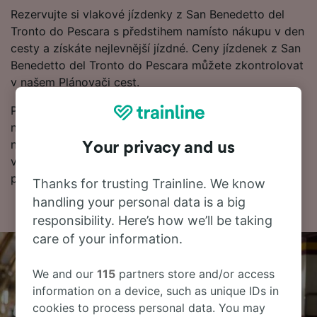
Rezervujte si vlakové jízdenky z San Benedetto del
Tronto do Pescara s předstihem namísto nákupu v den
cesty a získáte nejlevnější jízdné. Ceny jízdenek z San
Benedetto del Tronto do Pescara můžete zkontrolovat
v našem Plánovači cest.
Pokud jste připraveni k rezervaci, začněte hledat
nejlevnější vlakové jízdenky u nás ještě dnes. Dále
najdete další informace o cestě vlakem do Pescara
Your privacy and us
včetně našeho jízdního řádu, kde uvidíte první a
poslední odjezdy vlaků.
Thanks for trusting Trainline. We know
handling your personal data is a big
responsibility. Here’s how we’ll be taking
care of your information.
We and our
115
partners store and/or access
information on a device, such as unique IDs in
cookies to process personal data. You may