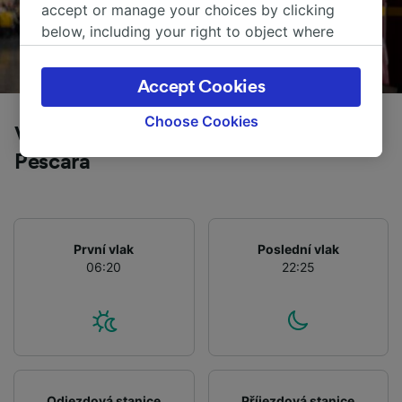
accept or manage your choices by clicking
below, including your right to object where
legitimate interest is used, or at any time in
the privacy policy page. These choices will be
Accept Cookies
signaled to our partners and will not affect
browsing data. Your data will not be used for
Choose Cookies
Vlaky z San Benedetto del Tronto do
tracking purposes if you have asked us not to
track you.
Pescara
We and our partners process data to provide:
Use precise geolocation data. Actively scan
device characteristics for identification. Store
První vlak
Poslední vlak
and/or access information on a device.
06:20
22:25
Personalised advertising and content,
advertising and content measurement,
audience research and services development.
List of Partners
Odjezdová stanice
Příjezdová stanice