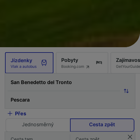
Pobyty
Zajímavos
Jízdenky
Booking.com
GetYourGuid
Vlak a autobus
Přes
Jednosměrný
Cesta zpět
Cesta tam
Cesta zpět