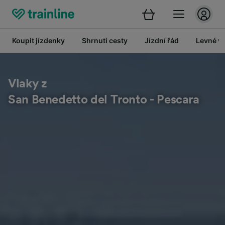
Koupit jízdenky
Shrnutí cesty
Jízdní řád
Levné vl
Vlaky z
San Benedetto del Tronto - Pescara