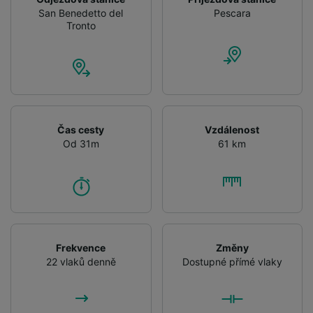
San Benedetto del
Pescara
Tronto
Čas cesty
Vzdálenost
Od 31m
61 km
Frekvence
Změny
22 vlaků denně
Dostupné přímé vlaky