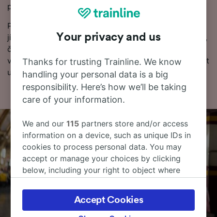
porovnání cen jízdenek a najděte to nejnižší jízdné.
Pokud chcete o cestě vědět více, podívejte se na
Your privacy and us
jízdní řády, tipy, jak rezervovat levné vlakové jízdenky,
často kladené otázky a první a poslední odjezdy
vlaků). Chcete přejít přímo k rezervaci? Začněte hledat
Thanks for trusting Trainline. We know
u nás ještě dnes.
handling your personal data is a big
responsibility. Here’s how we’ll be taking
care of your information.
We and our
115
partners store and/or access
information on a device, such as unique IDs in
cookies to process personal data. You may
accept or manage your choices by clicking
below, including your right to object where
legitimate interest is used, or at any time in
the privacy policy page. These choices will be
Accept Cookies
signaled to our partners and will not affect
browsing data. Your data will not be used for