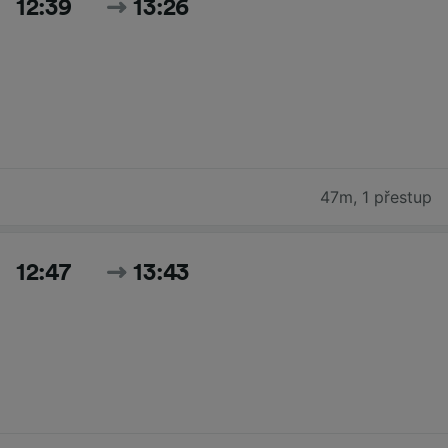
12:39
13:26
47m
,
1 přestup
12:47
13:43