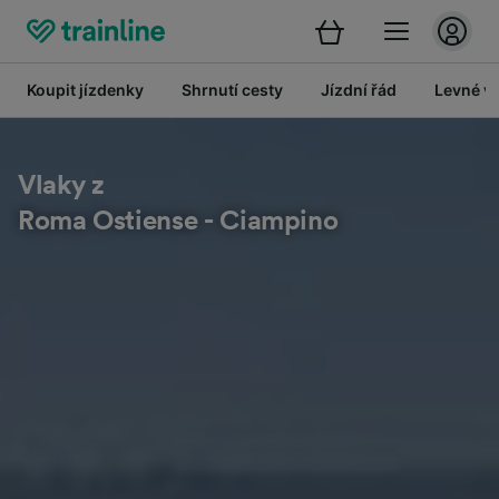
Koupit jízdenky
Shrnutí cesty
Jízdní řád
Levné vl
Vlaky z
Roma Ostiense - Ciampino