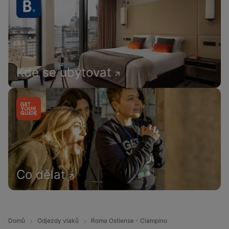
Kde se ubytovat
Co dělat
Domů
Odjezdy vlaků
Roma Ostiense - Ciampino