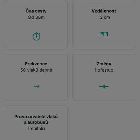
Čas cesty
Vzdálenost
Od 38m
12 km
Frekvence
Změny
56 vlaků denně
1 přestup
Provozovatelé vlaků
a autobusů
Trenitalia