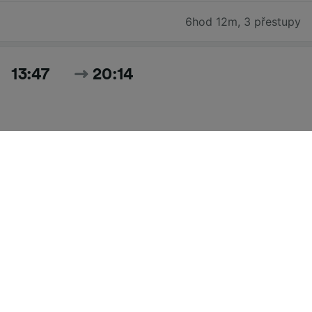
6hod 12m
,
3 přestupy
13:47
20:14
6hod 27m
,
2 přestupy
Hledat všechny časy a ceny pro dnešek