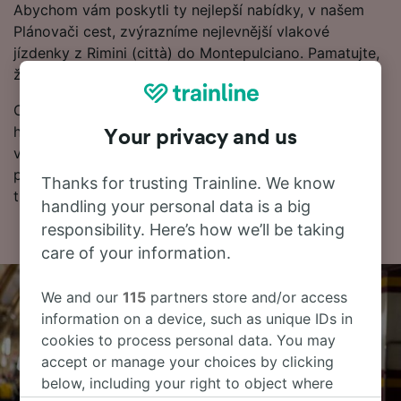
Abychom vám poskytli ty nejlepší nabídky, v našem
Plánovači cest, zvýrazníme nejlevnější vlakové
jízdenky z Rimini (città) do Montepulciano. Pamatujte,
že čím dřív si rezervujete jízdenky, tím víc ušetříte.
Chcete si rezervovat vlakové jízdenky hned? Začněte
hledat u nás ještě dnes. Pokud chcete o cestě vědět
Your privacy and us
více, podívejte se na jízdní řády (včetně prvních a
posledních odjezdů vlaků), často kladené otázky a
Thanks for trusting Trainline. We know
tipy, jak rezervovat levné vlakové jízdenky.
handling your personal data is a big
responsibility. Here’s how we’ll be taking
care of your information.
We and our
115
partners store and/or access
information on a device, such as unique IDs in
cookies to process personal data. You may
accept or manage your choices by clicking
below, including your right to object where