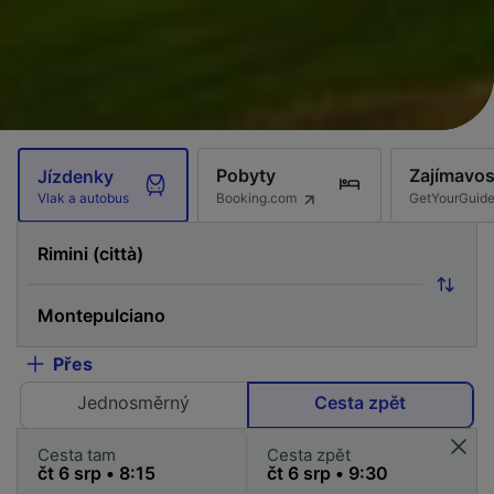
Pobyty
Zajímavos
Jízdenky
Booking.com
GetYourGuid
Vlak a autobus
Přes
Jednosměrný
Cesta zpět
Cesta tam
Cesta zpět