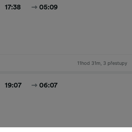
17:38
05:09
11hod 31m
,
3 přestupy
19:07
06:07