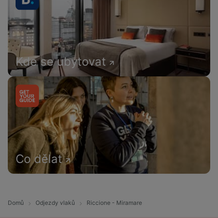
Kde se ubytovat
Co dělat
Domů
Odjezdy vlaků
Riccione - Miramare