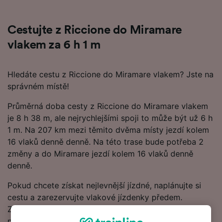
Cestujte z Riccione do Miramare
vlakem za 6 h 1 m
Hledáte cestu z Riccione do Miramare vlakem? Jste na
správném místě!
Průměrná doba cesty z Riccione do Miramare vlakem
je 8 h 38 m, ale nejrychlejšími spoji to může být už 6 h
1 m. Na 207 km mezi těmito dvěma místy jezdí kolem
16 vlaků denně denně. Na této trase bude potřeba 2
změny a do Miramare jezdí kolem 16 vlaků denně
denně.
Pokud chcete získat nejlevnější jízdné, naplánujte si
cestu a zarezervujte vlakové jízdenky předem.
Začněte hledat v našem Plánovači cest a podívejte se
na nejnovější ceny vlakových jízdenek z Riccione do