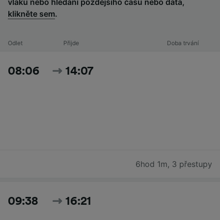
vlaku nebo hledání pozdějšího času nebo data,
klikněte sem
.
Odlet
Přijde
Doba trvání
08:06
14:07
6hod 1m
,
3 přestupy
09:38
16:21