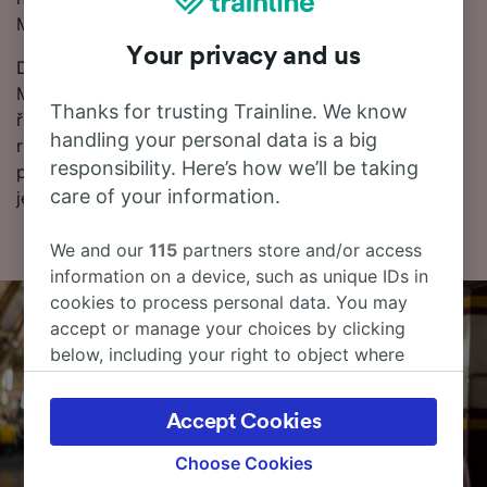
Miramare.
Your privacy and us
Dále najdete další informace o cestě vlakem do
Miramare, včetně často kladených otázek, jízdních
Thanks for trusting Trainline. We know
řádů s prvními a posledními odjezdy vlaků a tipy na
handling your personal data is a big
rezervaci levných vlakových jízdenek. Pokud jste
responsibility. Here’s how we’ll be taking
připraveni k rezervaci, začněte hledat jízdenky u nás
care of your information.
ještě dnes.
We and our
115
partners store and/or access
information on a device, such as unique IDs in
cookies to process personal data. You may
accept or manage your choices by clicking
below, including your right to object where
legitimate interest is used, or at any time in
the privacy policy page. These choices will be
Accept Cookies
signaled to our partners and will not affect
browsing data. Your data will not be used for
Choose Cookies
tracking purposes if you have asked us not to