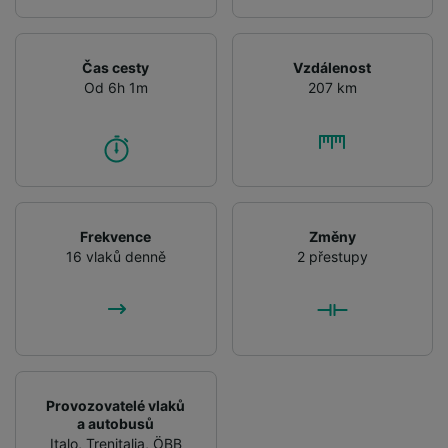
Čas cesty
Vzdálenost
Od 6h 1m
207 km
Frekvence
Změny
16 vlaků denně
2 přestupy
Provozovatelé vlaků
a autobusů
Italo
,
Trenitalia
,
ÖBB