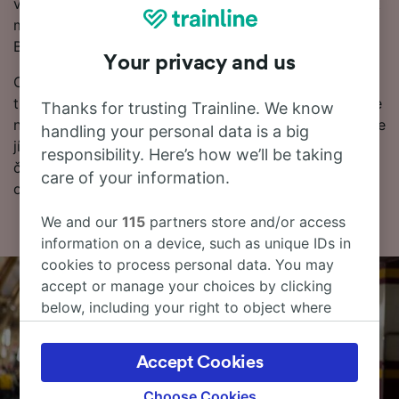
vyhledání levných jízdenek s – my vám ukážeme, kolik
můžete ušetřit na vlakových jízdenkách z Praha do
Bari, pokud si je rezervujete s předstihem.
Your privacy and us
Chcete si rezervovat vlakové jízdenky do Bari? Není
třeba čekat, začněte hledat u nás ještě dnes. Pokud se
Thanks for trusting Trainline. We know
nejprve chcete dozvědět víc o cestě, níže najdete naše
handling your personal data is a big
jízdní řády, tipy na rezervaci levných jízdenek a naše
responsibility. Here’s how we’ll be taking
často kladené otázky, včetně prvních a posledních
care of your information.
odjezdů vlaků.
We and our
115
partners store and/or access
information on a device, such as unique IDs in
cookies to process personal data. You may
accept or manage your choices by clicking
below, including your right to object where
legitimate interest is used, or at any time in
the privacy policy page. These choices will be
Accept Cookies
signaled to our partners and will not affect
browsing data. Your data will not be used for
Choose Cookies