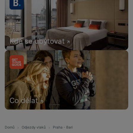
Kde se ubytovat
Co dělat
Domů
Odjezdy vlaků
Praha - Bari