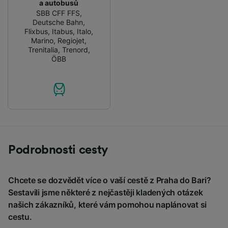
a autobusů
SBB CFF FFS
,
Deutsche Bahn
,
Flixbus
,
Itabus
,
Italo
,
Marino
,
Regiojet
,
Trenitalia
,
Trenord
,
ÖBB
Podrobnosti cesty
Chcete se dozvědět více o vaší cestě z Praha do Bari?
Sestavili jsme některé z nejčastěji kladených otázek
našich zákazníků, které vám pomohou naplánovat si
cestu.