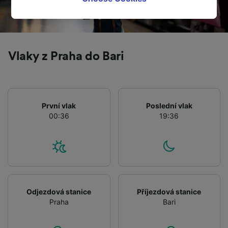
tracking purposes if you have asked us not to
track you.
We and our partners process data to provide:
Use precise geolocation data. Actively scan
Vlaky z Praha do Bari
device characteristics for identification. Store
and/or access information on a device.
Personalised advertising and content,
advertising and content measurement,
audience research and services development.
První vlak
Poslední vlak
00:36
19:36
List of Partners
Odjezdová stanice
Příjezdová stanice
Praha
Bari