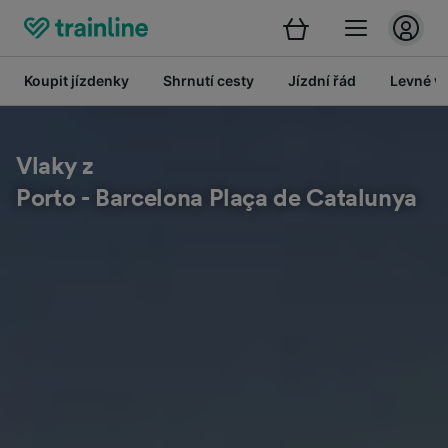
Koupit jízdenky
Shrnutí cesty
Jízdní řád
Levné vl
Vlaky z
Porto - Barcelona Plaça de Catalunya