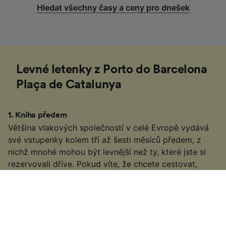
Hledat všechny časy a ceny pro dnešek
Levné letenky z Porto do Barcelona
Plaça de Catalunya
1
.
Kniha předem
Většina vlakových společností v celé Evropě vydává
své vstupenky kolem tří až šesti měsíců předem, z
nichž mnohé mohou být levnější než ty, které jste si
rezervovali dříve. Pokud víte, že chcete cestovat,
můžete Najděte si levnější vlakové jízdenky z Porto
do Barcelona Plaça de Catalunya včasnou rezervací.
2
.
Buďte flexibilní s časem cestování
Mnohé vlakové služby v Evropě jsou také populárními
dopravními službami, spousta vlakových společností