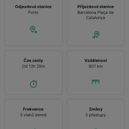
Odjezdová stanice
Příjezdová stanice
Porto
Barcelona Plaça de
Catalunya
Čas cesty
Vzdálenost
Od 12h 29m
901 km
Frekvence
Změny
3 vlaků denně
3 přestupy