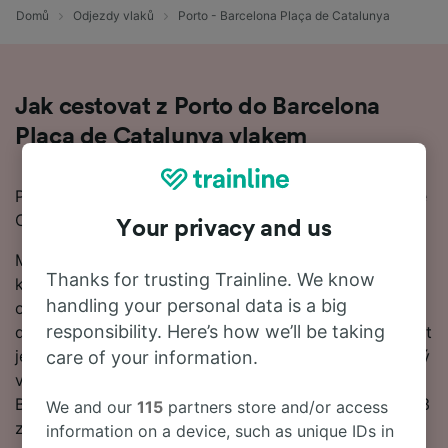
Domů
Odjezdy vlaků
Porto - Barcelona Plaça de Catalunya
Jak cestovat z Porto do Barcelona
Plaça de Catalunya vlakem
Pokud chcete cestovat z Porto do Barcelona Plaça de
Catalunya vlakem, jste na správném místě.
Your privacy and us
Mezi Porto a Barcelona Plaça de Catalunya jezdí
Thanks for trusting Trainline. We know
kolem 3 vlaků denně denně a cesta dlouhá 901 km
handling your personal data is a big
obvykle trvá 17 h 23 m. Ale pokud se do cíle chcete
responsibility. Here’s how we’ll be taking
dostat co nejdříve, na nejrychlejších linkách může trvat
jen 12 h 29 m. Ačkoli na této lince nejezdí žádný přímý
care of your information.
vlak, stále můžete z Porto snadno cestovat do
Barcelona Plaça de Catalunya, jen vás po cestě čeká 3
We and our
115
partners store and/or access
změny.
information on a device, such as unique IDs in