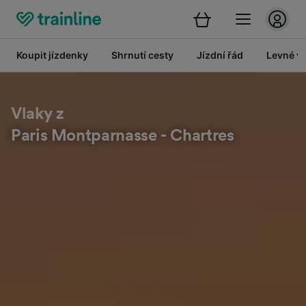
Koupit jízdenky
Shrnutí cesty
Jízdní řád
Levné vl
Vlaky z
Paris Montparnasse - Chartres