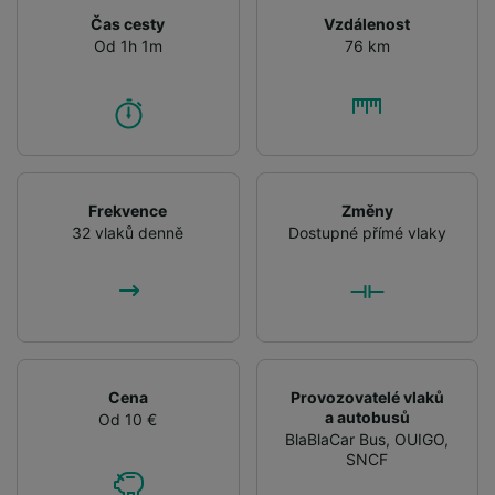
Čas cesty
Vzdálenost
Od 1h 1m
76 km
Frekvence
Změny
32 vlaků denně
Dostupné přímé vlaky
Cena
Provozovatelé vlaků
a autobusů
Od 10 €
BlaBlaCar Bus
,
OUIGO
,
SNCF