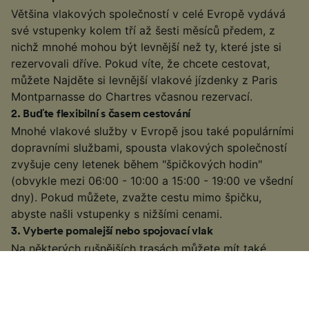
Většina vlakových společností v celé Evropě vydává
své vstupenky kolem tří až šesti měsíců předem, z
nichž mnohé mohou být levnější než ty, které jste si
rezervovali dříve. Pokud víte, že chcete cestovat,
můžete Najděte si levnější vlakové jízdenky z Paris
Montparnasse do Chartres včasnou rezervací.
2
.
Buďte flexibilní s časem cestování
Mnohé vlakové služby v Evropě jsou také populárními
dopravními službami, spousta vlakových společností
zvyšuje ceny letenek během "špičkových hodin"
(obvykle mezi 06:00 - 10:00 a 15:00 - 19:00 ve všední
dny). Pokud můžete, zvažte cestu mimo špičku,
abyste našli vstupenky s nižšími cenami.
3
.
Vyberte pomalejší nebo spojovací vlak
Na některých rušnějších trasách můžete mít také
možnost použít pomalejší nebo spojovací vlak. Může
to trvat o něco déle, než některé vysokorychlostní
nebo přímé služby, ale pokud máte trochu více času