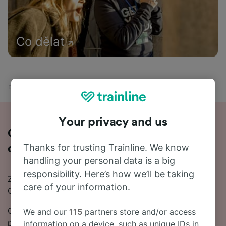
Co dělat
Domů
Odjezdy vlaků
Paris Montparnasse - Chartres
Your privacy and us
Cestujte vlakem z Paris Montparnasse
Thanks for trusting Trainline. We know
do Chartres za 1 h 1 m
handling your personal data is a big
responsibility. Here’s how we’ll be taking
Zvažujete cestu vlakem z Paris Montparnasse do
care of your information.
Chartres? Máme to pro vás.
Cesta vlakem z Paris Montparnasse do Chartres trvá
We and our
115
partners store and/or access
přibližně 1 h 11 m. Pokud se do cíle chcete dostat co
information on a device, such as unique IDs in