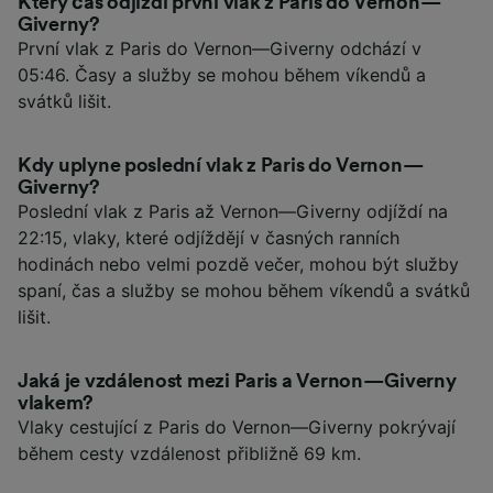
Který čas odjíždí první vlak z Paris do Vernon—
Giverny?
První vlak z Paris do Vernon—Giverny odchází v
05:46. Časy a služby se mohou během víkendů a
svátků lišit.
Kdy uplyne poslední vlak z Paris do Vernon—
Giverny?
Poslední vlak z Paris až Vernon—Giverny odjíždí na
22:15, vlaky, které odjíždějí v časných ranních
hodinách nebo velmi pozdě večer, mohou být služby
spaní, čas a služby se mohou během víkendů a svátků
lišit.
Jaká je vzdálenost mezi Paris a Vernon—Giverny
vlakem?
Vlaky cestující z Paris do Vernon—Giverny pokrývají
během cesty vzdálenost přibližně 69 km.