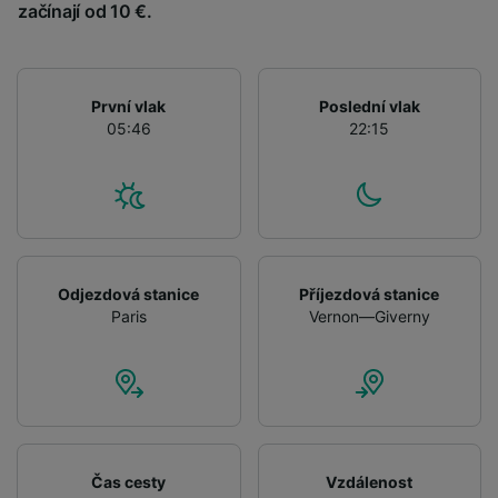
advertising and content measurement,
začínají od 10 €.
audience research and services development.
List of Partners
První vlak
Poslední vlak
05:46
22:15
Odjezdová stanice
Příjezdová stanice
Paris
Vernon—Giverny
Čas cesty
Vzdálenost