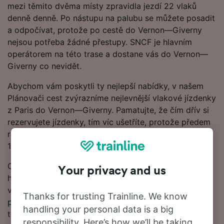
mezi těmito dvěma místy zpravidla jezdí 22 vlaků
denně denně. Po nástupu na palubu se můžete posadit
a odpočívat, protože po cestě do Vernon—Giverny
nejsou potřeba žádné přestupy. SNCF je hlavním
operátorem na této trase a dostane vás do Vernon—
Giverny co nevidět.
Abychom vám poskytli ty nejlepší nabídky, v našem
Plánovači cest zvýrazníme nejlevnější vlakové jízdenky
z Paris do Vernon—Giverny. Pamatujte, že čím dřív si
rezervujete jízdenky, tím víc ušetříte, protože předem
rezervované jízdenky do Vernon—Giverny začínají na
10.00 €.
Chcete si rezervovat vlakové jízdenky hned? Začněte
Your privacy and us
hledat u nás ještě dnes. Pokud chcete o cestě vědět
více, podívejte se na jízdní řády (včetně prvních a
Thanks for trusting Trainline. We know
posledních odjezdů vlaků), často kladené otázky a
handling your personal data is a big
tipy, jak rezervovat levné vlakové jízdenky.
responsibility. Here’s how we’ll be taking