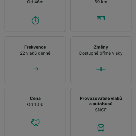
Od 46m
69 km
Frekvence
Změny
22 vlaků denně
Dostupné přímé vlaky
Cena
Provozovatelé vlaků
a autobusů
Od 10 €
SNCF