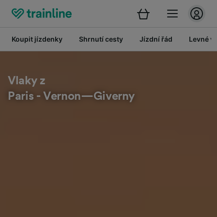
Koupit jízdenky
Shrnutí cesty
Jízdní řád
Levné vl
Vlaky z
Paris - Vernon—Giverny