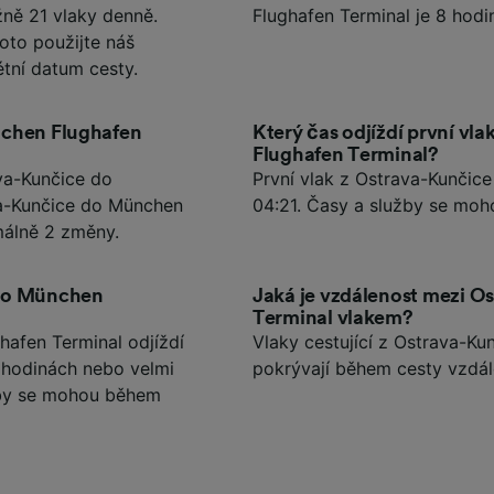
ižně 21 vlaky denně.
Flughafen Terminal je 8 hodi
oto použijte náš
étní datum cesty.
nchen Flughafen
Který čas odjíždí první v
Flughafen Terminal?
ava-Kunčice do
První vlak z Ostrava-Kunčic
va-Kunčice do München
04:21. Časy a služby se moho
málně 2 změny.
 do München
Jaká je vzdálenost mezi 
Terminal vlakem?
hafen Terminal odjíždí
Vlaky cestující z Ostrava-K
h hodinách nebo velmi
pokrývají během cesty vzdál
žby se mohou během