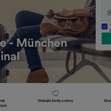
ce - München
inal
vek
Získejte body a slevy
Sna
vých