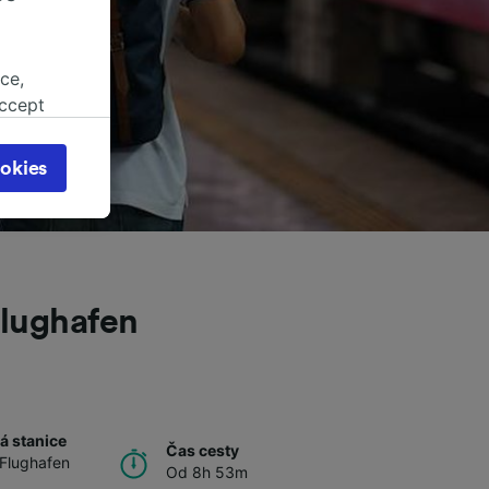
ce,
accept
object
cy page.
okies
browsing
 asked
for
lughafen
alised
dience
á stanice
Čas cesty
Flughafen
Od 8h 53m