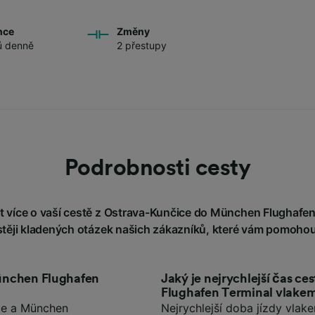
nce
Změny
ů denně
2 přestupy
Podrobnosti cesty
 více o vaší cestě z Ostrava-Kunčice do München Flughafen 
stěji kladených otázek našich zákazníků, které vám pomohou
München Flughafen
Jaký je nejrychlejší čas 
Flughafen Terminal vlake
ce a München
Nejrychlejší doba jízdy vla