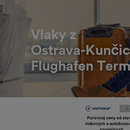
Vlaky z
Ostrava-Kunči
Flughafen Term
Porovnej ceny od sto
vlakových a autobuso
společností