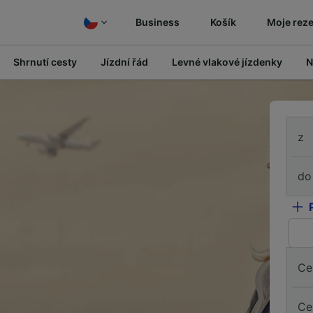
Business
Košík
Moje rez
Shrnutí cesty
Jízdní řád
Levné vlakové jízdenky
N
z
do
Ce
Ce