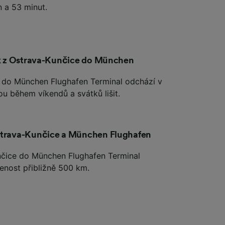
n a 53 minut.
lak z Ostrava-Kunčice do München
e do München Flughafen Terminal odchází v
u během víkendů a svátků lišit.
Ostrava-Kunčice a München Flughafen
unčice do München Flughafen Terminal
enost přibližně 500 km.