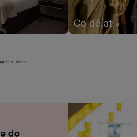
Co dělat
ughafen Terminal
ce do