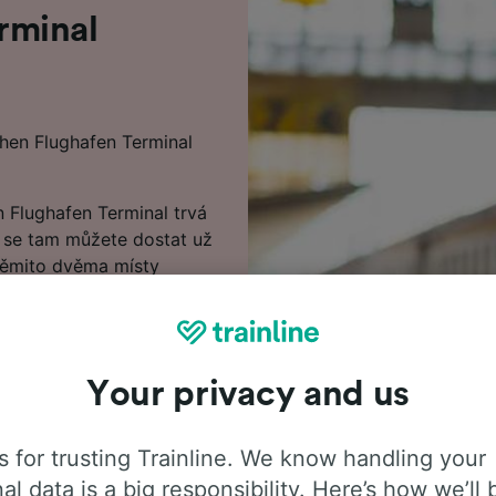
rminal
hen Flughafen Terminal
 Flughafen Terminal trvá
ji se tam můžete dostat už
těmito dvěma místy
estě do München Flughafen
rase aktuálně nejsou k
Your privacy and us
 našem Plánovači cest,
strava-Kunčice do
m dřív si rezervujete
 for trusting Trainline. We know handling your
al data is a big responsibility. Here’s how we’ll 