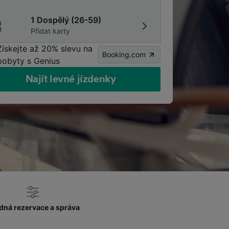
1 Dospělý (26-59)
Přidat karty
Získejte až 20% slevu na
Booking.com
pobyty s Genius
Najít levné jízdenky
dná rezervace a správa