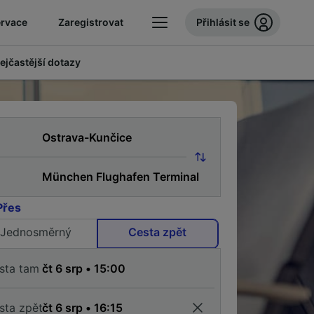
ervace
Zaregistrovat
Přihlásit se
ejčastější dotazy
Přes
Jednosměrný
Cesta zpět
sta tam
sta zpět