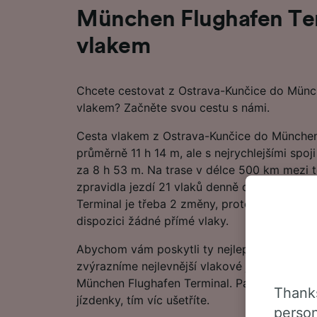
München Flughafen Te
vlakem
Chcete cestovat z Ostrava-Kunčice do Münc
vlakem? Začněte svou cestu s námi.
Cesta vlakem z Ostrava-Kunčice do München
průměrně 11 h 14 m, ale s nejrychlejšími spo
za 8 h 53 m. Na trase v délce 500 km mezi 
zpravidla jezdí 21 vlaků denně denně. Po c
Terminal je třeba 2 změny, protože na této t
dispozici žádné přímé vlaky.
Abychom vám poskytli ty nejlepší nabídky, v
zvýrazníme nejlevnější vlakové jízdenky z O
München Flughafen Terminal. Pamatujte, že čí
Thanks
jízdenky, tím víc ušetříte.
person