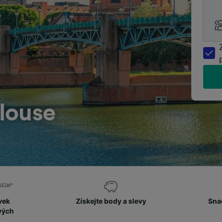
louse
vek
Získejte body a slevy
Sna
vých