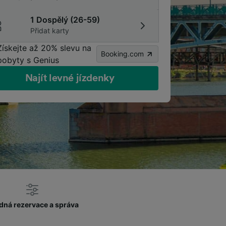
1 Dospělý (26-59)
Přidat karty
Získejte až 20% slevu na
Booking.com
pobyty s Genius
Najít levné jízdenky
dná rezervace a správa