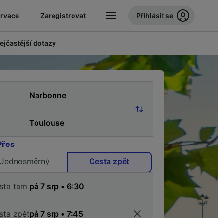
ervace
Zaregistrovat
Přihlásit se
ejčastější dotazy
Přes
Jednosměrný
Cesta zpět
sta tam
sta zpět