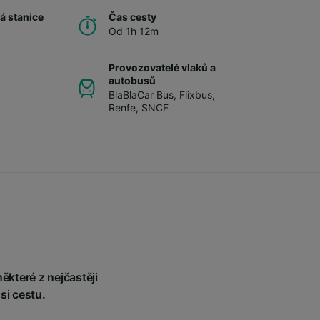
á stanice
Čas cesty
Od 1h 12m
Provozovatelé vlaků a
autobusů
BlaBlaCar Bus
,
Flixbus
,
Renfe
,
SNCF
ěkteré z nejčastěji
si cestu.