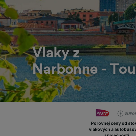
Vlaky z
Narbonne - Tou
Porovnej ceny od sto
vlakových a autobuso
společností