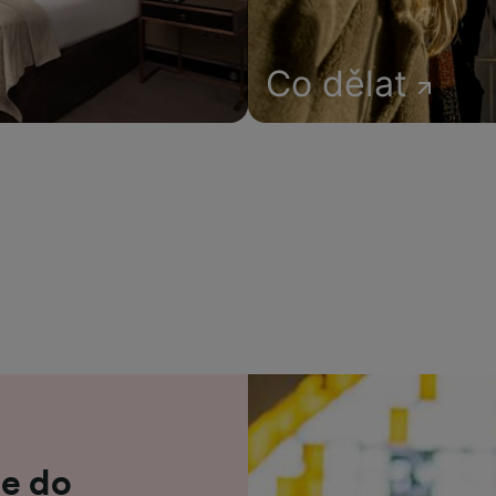
Co dělat
ne do