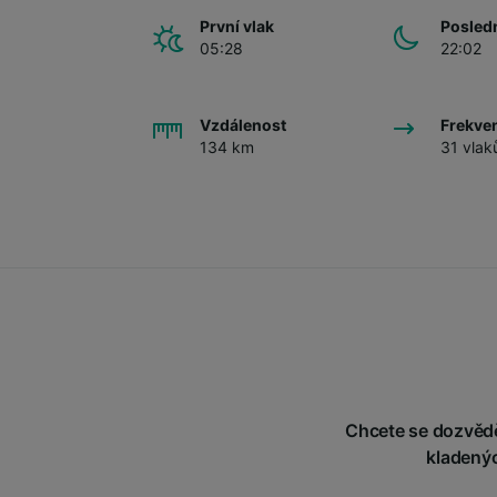
První vlak
Posledn
05:28
22:02
Vzdálenost
Frekve
134 km
31 vlak
Chcete se dozvědět
kladenýc