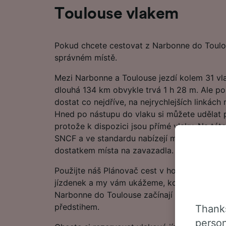
Toulouse vlakem
Pokud chcete cestovat z Narbonne do Toulou
správném místě.
Mezi Narbonne a Toulouse jezdí kolem 31 vl
dlouhá 134 km obvykle trvá 1 h 28 m. Ale po
dostat co nejdříve, na nejrychlejších linkách 
Hned po nástupu do vlaku si můžete udělat po
protože k dispozici jsou přímé vlaky. Na tét
SNCF a ve standardu nabízejí moderní a poh
dostatkem místa na zavazadla.
Použijte náš Plánovač cest v horní části str
jízdenek a my vám ukážeme, kolik můžete uše
Narbonne do Toulouse začínají na 10.00 €, po
předstihem.
Thanks
person