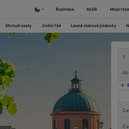
Business
Košík
Moje rez
Shrnutí cesty
Jízdní řád
Levné vlakové jízdenky
N
z
do
Ce
Ce