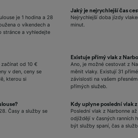
Jaký je nejrychlejší čas c
louse je 1 hodina a 28
Nejrychlejší doba jízdy vlak
loužena o víkendech a
minut.
o stránce a vyhledejte
Existuje přímý vlak z Nar
začínat od 10 €
Ano, je možné cestovat z Na
eny v den, ceny se
měnit vlaky. Existují 31 pří
ě, kterou si
závislosti na vašem přesném
přímých služeb.
ulouse?
Kdy uplyne poslední vlak 
28. Časy a služby se
Poslední vlak z Narbonne až 
odjíždějí v časných ranních
být služby spaní, čas a služ