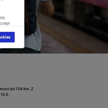
ce,
accept
object
cy page.
okies
browsing
 asked
for
alised
dience
nost asi 134 km. Z
 10 €.