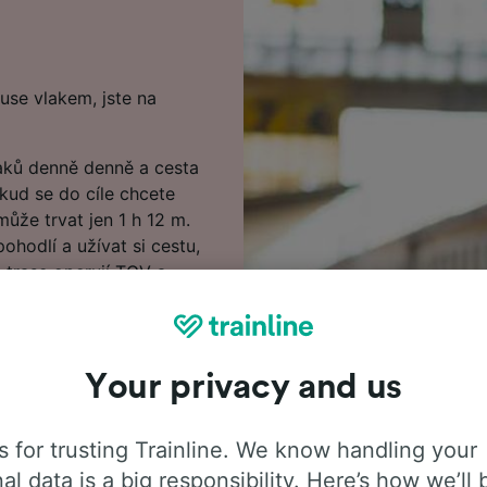
se vlakem, jste na
aků denně denně a cesta
kud se do cíle chcete
může trvat jen 1 h 12 m.
hodlí a užívat si cestu,
o trase operují TGV a
odlné služby s
ánky k vyhledání levných
Your privacy and us
třit. Jízdenky z
kud si je rezervujete s
 for trusting Trainline. We know handling your
al data is a big responsibility. Here’s how we’ll 