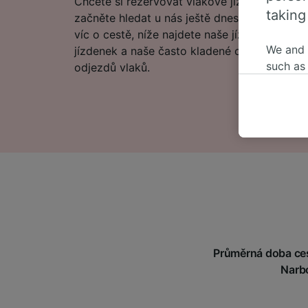
Chcete si rezervovat vlakové jízdenky do To
taking
začněte hledat u nás ještě dnes. Pokud se n
víc o cestě, níže najdete naše jízdní řády, ti
We and
jízdenek a naše často kladené otázky, včetn
such as
odjezdů vlaků.
or mana
where le
These ch
data. Y
us not t
We and 
Use prec
identifi
adverti
researc
Průměrná doba ces
List of 
Narbo