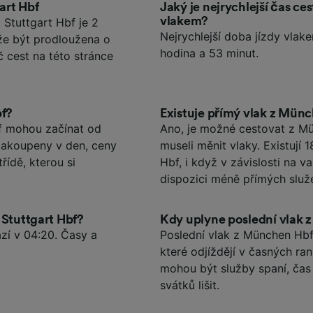
art Hbf
Jaký je nejrychlejší čas c
vlakem?
Stuttgart Hbf je 2
Nejrychlejší doba jízdy vlak
ůže být prodloužena o
hodina a 53 minut.
č cest na této stránce
bf?
Existuje přímý vlak z Münc
f mohou začínat od
Ano, je možné cestovat z Mü
 zakoupeny v den, ceny
museli měnit vlaky. Existují
řídě, kterou si
Hbf, i když v závislosti na
dispozici méně přímých služ
 Stuttgart Hbf?
Kdy uplyne poslední vlak 
zí v 04:20. Časy a
Poslední vlak z München Hbf 
které odjíždějí v časných ra
mohou být služby spaní, ča
svátků lišit.