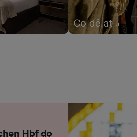
Co dělat
chen Hbf do