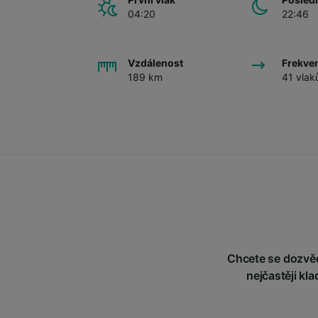
04:20
22:46
Vzdálenost
Frekve
189 km
41 vlak
Chcete se dozvěd
nejčastěji kl