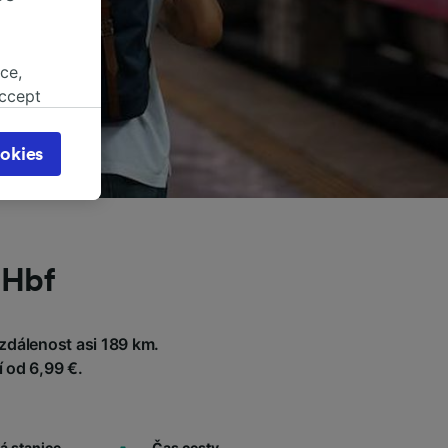
ce,
accept
object
cy page.
okies
browsing
 asked
 Hbf
for
alised
dience
zdálenost asi 189 km.
í od 6,99 €.
á stanice
Čas cesty