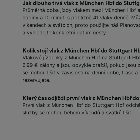
Jak dlouho trvá vlak z München Hbf do Stuttg
Průměrná doba jízdy vlakem mezi München Hbf a 
hodiny a 10 minut, s přibližně 41 vlaky denně. M
víkendech a svátcích, proto použijte náš Plánova
a vyhledejte konkrétní datum cesty.
Kolik stojí vlak z München Hbf do Stuttgart H
Vlakové jízdenky z München Hbf na Stuttgart Hb
6,99 € zálohy a jsou obvykle dražší, pokud jsou
se mohou lišit v závislosti na denní době, trase a t
rezervujete.
Který čas odjíždí první vlak z München Hbf do
První vlak z München Hbf do Stuttgart Hbf odchá
služby se mohou během víkendů a svátků lišit.