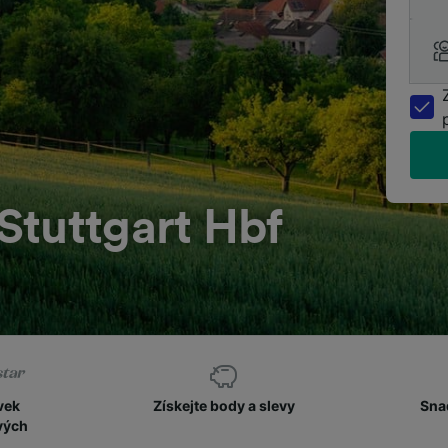
Stuttgart Hbf
vek
Získejte body a slevy
Sna
vých