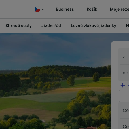
Business
Košík
Moje rez
Shrnutí cesty
Jízdní řád
Levné vlakové jízdenky
N
z
do
Ce
Ce