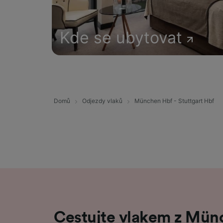
Kde se ubytovat
Domů
Odjezdy vlaků
München Hbf - Stuttgart Hbf
Cestujte vlakem z Mün