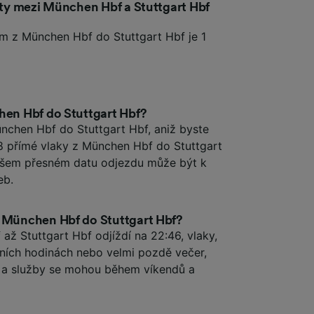
esty mezi München Hbf a Stuttgart Hbf
em z München Hbf do Stuttgart Hbf je 1
hen Hbf do Stuttgart Hbf?
nchen Hbf do Stuttgart Hbf, aniž byste
 18 přímé vlaky z München Hbf do Stuttgart
 vašem přesném datu odjezdu může být k
eb.
z München Hbf do Stuttgart Hbf?
až Stuttgart Hbf odjíždí na 22:46, vlaky,
nních hodinách nebo velmi pozdě večer,
s a služby se mohou během víkendů a