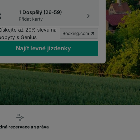
1 Dospělý (26-59)
Přidat karty
Získejte až 20% slevu na
Booking.com
pobyty s Genius
Najít levné jízdenky
dná rezervace a správa