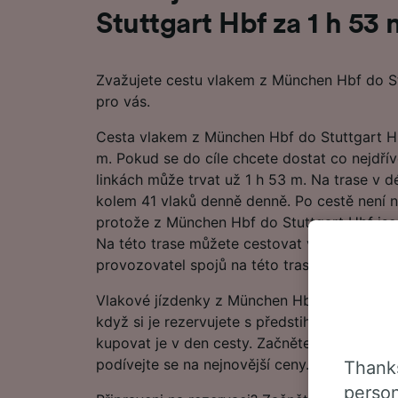
Stuttgart Hbf za 1 h 53 
Zvažujete cestu vlakem z München Hbf do S
pro vás.
Cesta vlakem z München Hbf do Stuttgart Hbf
m. Pokud se do cíle chcete dostat co nejdříve
linkách může trvat už 1 h 53 m. Na trase v d
kolem 41 vlaků denně denně. Po cestě není n
protože z München Hbf do Stuttgart Hbf jsou
Na této trase můžete cestovat vlakem DB, pr
provozovatel spojů na této trase.
Vlakové jízdenky z München Hbf do Stuttgart
když si je rezervujete s předstihem, což můž
kupovat je v den cesty. Začněte hledat v na
podívejte se na nejnovější ceny.
Thanks
person