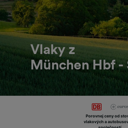
Vlaky z
München Hbf - 
Porovnej ceny od sto
vlakových a autobuso
společností