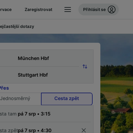
ervace
Zaregistrovat
Přihlásit se
ejčastější dotazy
Přes
Jednosměrný
Cesta zpět
sta tam
sta zpět