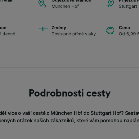
München Hbf
Stuttgart
nce
Změny
Cena
ů denně
Dostupné přímé vlaky
Od 6,99 
Podrobnosti cesty
ět více o vaší cestě z München Hbf do Stuttgart Hbf? Sestavi
adených otázek našich zákazníků, které vám pomohou naplán