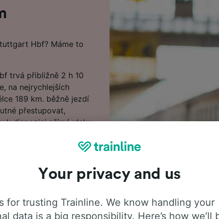
m
tuttgart Hbf? Máme to
 trvá přibližně 2 h 10
, na nejrychlejších
élce 189 km. běžně jezdí
utné přestupovat,
 k dispozici přímé vlaky.
otože to je hlavní
 Hbf začínají na 6.99 €,
Your privacy and us
e být levnější než
šem Plánovači cest a
 for trusting Trainline. We know handling your
al data is a big responsibility. Here’s how we’ll 