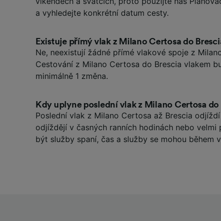
víkendech a svátcích, proto použijte náš Plánova
a vyhledejte konkrétní datum cesty.
Existuje přímý vlak z Milano Certosa do Bresc
Ne, neexistují žádné přímé vlakové spoje z Milan
Cestování z Milano Certosa do Brescia vlakem 
minimálně 1 změna.
Kdy uplyne poslední vlak z Milano Certosa do
Poslední vlak z Milano Certosa až Brescia odjíždí
odjíždějí v časných ranních hodinách nebo velmi
být služby spaní, čas a služby se mohou během ví