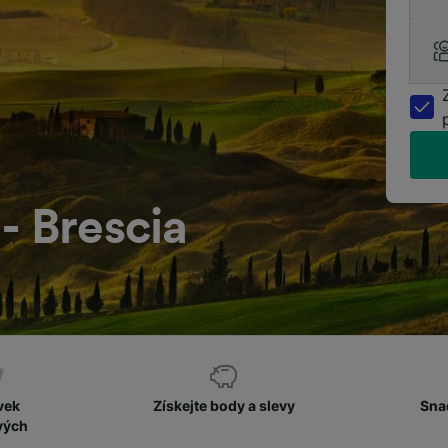
- Brescia
vek
Získejte body a slevy
Sna
vých