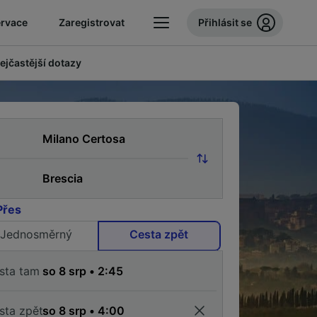
ervace
Zaregistrovat
Přihlásit se
ejčastější dotazy
Přes
Jednosměrný
Cesta zpět
sta tam
sta zpět