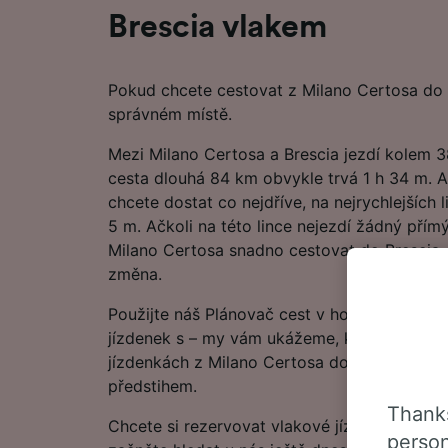
Brescia vlakem
Pokud chcete cestovat z Milano Certosa do B
správném místě.
Mezi Milano Certosa a Brescia jezdí kolem 
cesta dlouhá 84 km obvykle trvá 1 h 34 m. A
chcete dostat co nejdříve, na nejrychlejších 
5 m. Ačkoli na této lince nejezdí žádný přímý
Milano Certosa snadno cestovat do Brescia, 
změna.
Použijte náš Plánovač cest v horní části str
jízdenek s – my vám ukážeme, kolik můžete 
jízdenkách z Milano Certosa do Brescia, poku
předstihem.
Thanks
Chcete si rezervovat vlakové jízdenky do Br
person