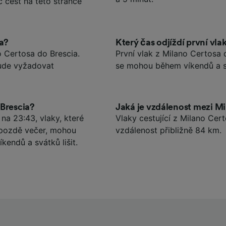
č cest na této stránce
ia?
Který čas odjíždí první vla
o Certosa do Brescia.
První vlak z Milano Certosa 
bude vyžadovat
se mohou během víkendů a sv
 Brescia?
Jaká je vzdálenost mezi M
 na 23:43, vlaky, které
Vlaky cestující z Milano Cer
 pozdě večer, mohou
vzdálenost přibližně 84 km.
kendů a svátků lišit.