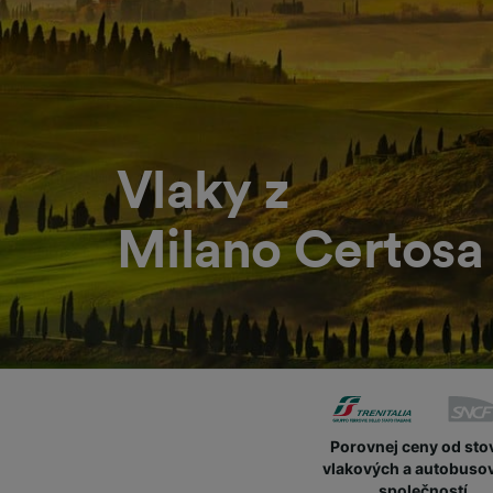
Vlaky z
Milano Certosa 
Porovnej ceny od sto
vlakových a autobuso
společností