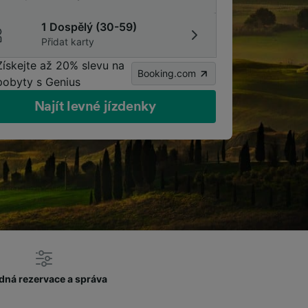
1 Dospělý (30-59)
Přidat karty
Získejte až 20% slevu na
Booking.com
pobyty s Genius
Najít levné jízdenky
dná rezervace a správa