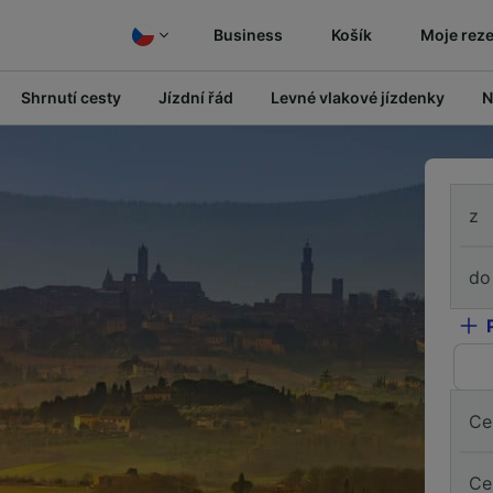
Business
Košík
Moje rez
Shrnutí cesty
Jízdní řád
Levné vlakové jízdenky
N
z
do
Ce
Ce