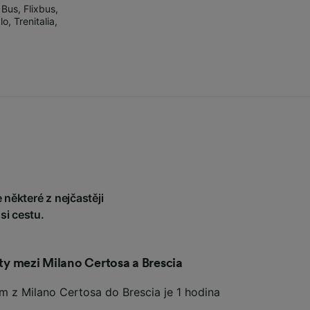
 Bus
,
Flixbus
,
alo
,
Trenitalia
,
 některé z nejčastěji
si cestu.
sty mezi Milano Certosa a Brescia
em z Milano Certosa do Brescia je 1 hodina