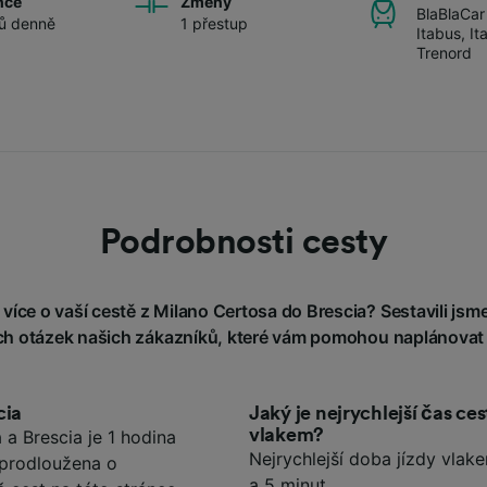
nce
Změny
BlaBlaCar
ů denně
1 přestup
Itabus
,
It
Trenord
Podrobnosti cesty
íce o vaší cestě z Milano Certosa do Brescia? Sestavili jsme
h otázek našich zákazníků, které vám pomohou naplánovat 
cia
Jaký je nejrychlejší čas ce
vlakem?
a Brescia je 1 hodina
Nejrychlejší doba jízdy vlak
 prodloužena o
a 5 minut.