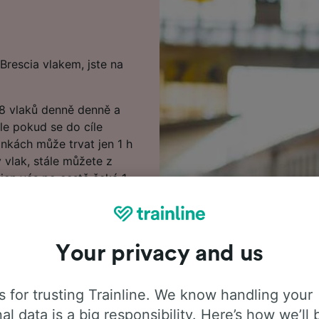
rescia vlakem, jste na
38 vlaků denně denně a
le pokud se do cíle
linkách může trvat jen 1 h
 vlak, stále můžete z
jen vás po cestě čeká 1
ánky k vyhledání levných
ušetřit na vlakových
Your privacy and us
d si je rezervujete s
 for trusting Trainline. We know handling your
escia? Není třeba čekat,
al data is a big responsibility. Here’s how we’ll 