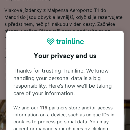
Vlakové jízdenky z Malpensa Aeroporto T1 do
Mendrisio jsou obvykle levnější, když si je rezervujete
s předstihem, než při nákupu v den cesty. Začněte
hledat v našem Plánovači cest a podívejte se na
nejnovější ceny.
Připraveni na rezervaci? Začněte hledat nejlevnější
Your privacy and us
vlakové jízdenky u nás ještě dnes. Dále najdete další
informace včetně našeho jízdního řádu, kde uvidíte
první a poslední odjezdy vlaků a také tipy, jak najít
Thanks for trusting Trainline. We know
levné vlakové jízdenky.
handling your personal data is a big
responsibility. Here’s how we’ll be taking
care of your information.
We and our
115
partners store and/or access
information on a device, such as unique IDs in
cookies to process personal data. You may
accept or manage your choices by clicking