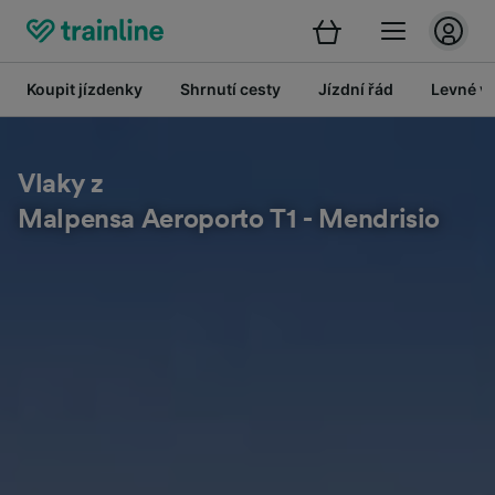
Koupit jízdenky
Shrnutí cesty
Jízdní řád
Levné vl
Vlaky z
Malpensa Aeroporto T1 - Mendrisio