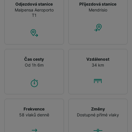
Odjezdová stanice
Příjezdová stanice
Malpensa Aeroporto
Mendrisio
T1
Čas cesty
Vzdálenost
Od 1h 6m
34 km
Frekvence
Změny
58 vlaků denně
Dostupné přímé vlaky