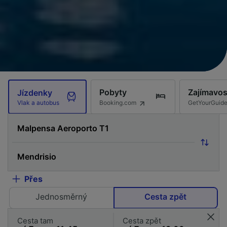
Pobyty
Zajímavos
Jízdenky
Booking.com
GetYourGuid
Vlak a autobus
Přes
Jednosměrný
Cesta zpět
Cesta tam
Cesta zpět