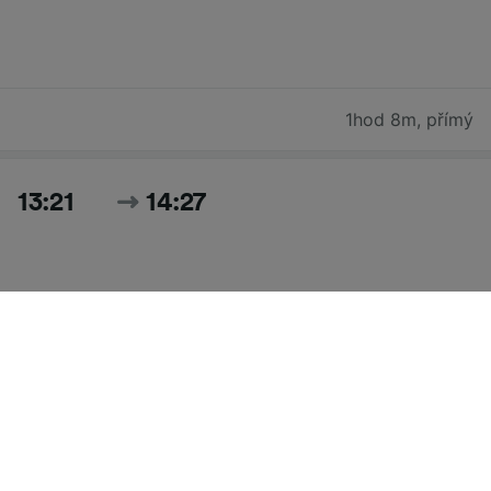
1hod 8m
,
přímý
13:21
14:27
1hod 6m
,
1 přestup
Hledat všechny časy a ceny pro dnešek