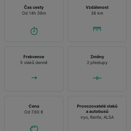
Čas cesty
Vzdálenost
Od 14h 39m
36 km
Frekvence
Změny
5 vlaků denně
2 přestupy
Cena
Provozovatelé vlaků
a autobusů
Od 7,60 €
iryo
,
Renfe
,
ALSA