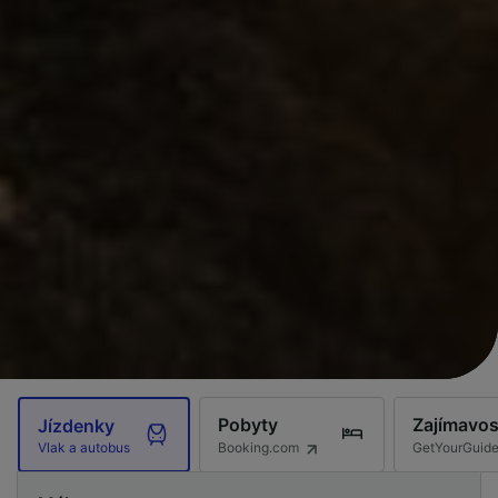
Pobyty
Zajímavos
Jízdenky
Booking.com
GetYourGuid
Vlak a autobus