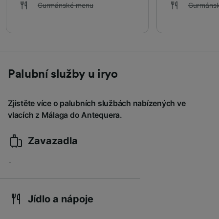
Gurmánské menu
Gurmáns
Palubní služby u iryo
Zjistěte více o palubních službách nabízených ve
vlacích z Málaga do Antequera.
Zavazadla
-
Jídlo a nápoje