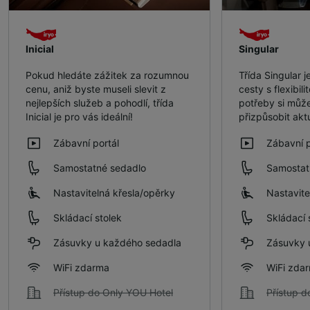
Inicial
Singular
Pokud hledáte zážitek za rozumnou
Třída Singular j
cenu, aniž byste museli slevit z
cesty s flexibil
nejlepších služeb a pohodlí, třída
potřeby si může
Inicial je pro vás ideální!
přizpůsobit ak
Zábavní portál
Zábavní p
Samostatné sedadlo
Samostat
Nastavitelná křesla/​opěrky
Nastavite
Skládací stolek
Skládací 
Zásuvky u každého sedadla
Zásuvky 
WiFi zdarma
WiFi zda
Přístup do Only YOU Hotel
Přístup d