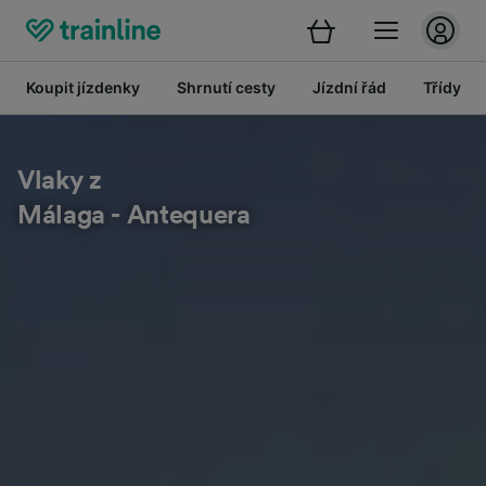
Koupit jízdenky
Shrnutí cesty
Jízdní řád
Třídy
Vlaky z
Málaga - Antequera