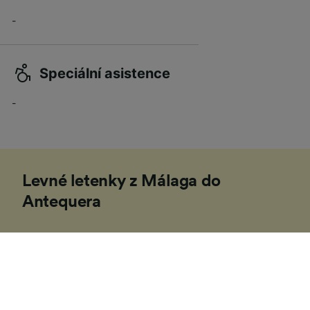
-
Speciální asistence
-
Levné letenky z Málaga do
Antequera
Cena vlakových jízdenek z Málaga do Antequera
začíná na 7,60 € jedním směrem za standardní
třídu, pokud rezervujete s předstihem. Rezervace
až v den odjezdu je obvykle dražší a cena se může
lišit podle času, trasy nebo třídy.