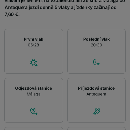
vlakem je 19h 9m, na vzdálenost asi 36 km. Z Málaga do
Antequera jezdí denně 5 vlaky a jízdenky začínají od
7,60 €.
První vlak
Poslední vlak
06:28
20:30
Odjezdová stanice
Příjezdová stanice
Málaga
Antequera