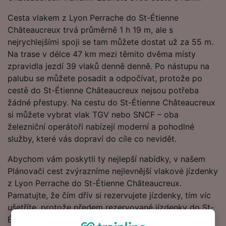
Cesta vlakem z Lyon Perrache do St-Étienne
Châteaucreux trvá průměrně 1 h 19 m, ale s
nejrychlejšími spoji se tam můžete dostat už za 55 m.
Na trase v délce 47 km mezi těmito dvěma místy
zpravidla jezdí 39 vlaků denně denně. Po nástupu na
palubu se můžete posadit a odpočívat, protože po
cestě do St-Étienne Châteaucreux nejsou potřeba
žádné přestupy. Na cestu do St-Étienne Châteaucreux
si můžete vybrat vlak TGV nebo SNCF – oba
železniční operátoři nabízejí moderní a pohodlné
služby, které vás dopraví do cíle co nevidět.
Abychom vám poskytli ty nejlepší nabídky, v našem
Plánovači cest zvýrazníme nejlevnější vlakové jízdenky
z Lyon Perrache do St-Étienne Châteaucreux.
Pamatujte, že čím dřív si rezervujete jízdenky, tím víc
ušetříte, protože předem rezervované jízdenky do St-
Étienne Châteaucreux začínají na 10.00 €.