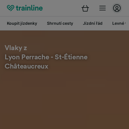
Koupit jízdenky
Shrnutí cesty
Jízdní řád
Levné vl
Vlaky z
Lyon Perrache - St-Étienne
Châteaucreux