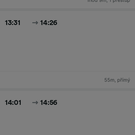
1hod 9m
,
1 přestup
13:31
14:26
55m
,
přímý
14:01
14:56