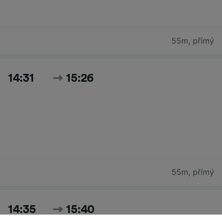
55m
,
přímý
14:31
15:26
55m
,
přímý
14:35
15:40