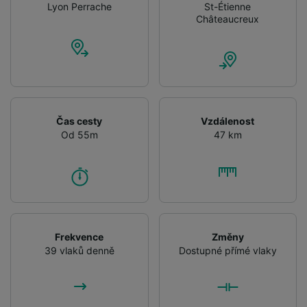
Lyon Perrache
St-Étienne
Châteaucreux
Čas cesty
Vzdálenost
Od 55m
47 km
Frekvence
Změny
39 vlaků denně
Dostupné přímé vlaky