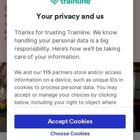
Chcete si rezervovat vlakové jízdenky hned? Začněte
Your privacy and us
hledat u nás ještě dnes. Pokud chcete o cestě vědět
více, podívejte se na jízdní řády (včetně prvních a
posledních odjezdů vlaků), často kladené otázky a
Thanks for trusting Trainline. We know
tipy, jak rezervovat levné vlakové jízdenky.
handling your personal data is a big
responsibility. Here’s how we’ll be taking
care of your information.
We and our
115
partners store and/or access
information on a device, such as unique IDs in
cookies to process personal data. You may
accept or manage your choices by clicking
below, including your right to object where
legitimate interest is used, or at any time in
the privacy policy page. These choices will be
Accept Cookies
signaled to our partners and will not affect
browsing data. Your data will not be used for
Choose Cookies
tracking purposes if you have asked us not to