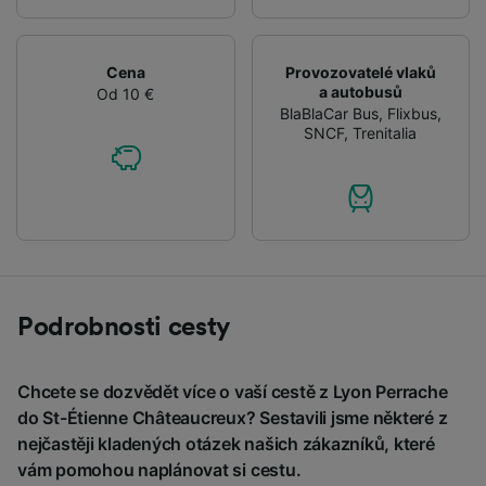
Cena
Provozovatelé vlaků
a autobusů
Od 10 €
BlaBlaCar Bus
,
Flixbus
,
SNCF
,
Trenitalia
Podrobnosti cesty
Chcete se dozvědět více o vaší cestě z Lyon Perrache
do St-Étienne Châteaucreux? Sestavili jsme některé z
nejčastěji kladených otázek našich zákazníků, které
vám pomohou naplánovat si cestu.