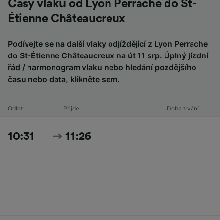
Časy vlaků od Lyon Perrache do St-
Étienne Châteaucreux
Podívejte se na další vlaky odjíždějící z Lyon Perrache
do St-Étienne Châteaucreux na út 11 srp. Úplný jízdní
řád / harmonogram vlaku nebo hledání pozdějšího
času nebo data,
klikněte sem
.
Odlet
Přijde
Doba trvání
10:31
11:26