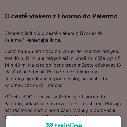
O cestě vlakem z Livorno do Palermo
Chcete zjistit víc o cestě vlakem z Livorno do
Palermo? Nehledejte jinde.
Cesta na 656 km trase z Livorno do Palermo obvykle
trvá 16 h 42 m, ale nejrychlejšími spoji to může být už
14 h 49 m. Na této oblíbené trase můžete očekávat 13
vlaků denně denně. Protože mezi Livorno a
Palermo,nejezdí žádné přímé vlaky, po cestě do
Palermo. vás čeká 1 změna.
Můžete ušetřit peníze za jízdenky z Livorno do
Palermo, pokud si je rezervujete s předstihem. Použijte
náš Plánovač cest v horní části stránky k porovnání
cen jízdenek a najděte to nejnižší jízdné.