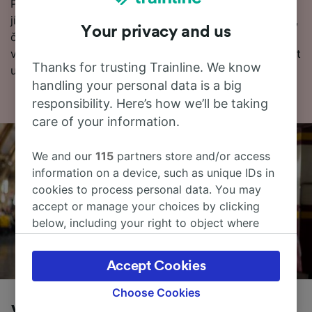
Pokud chcete o cestě vědět více, podívejte se na
jízdní řády, tipy, jak rezervovat levné vlakové jízdenky,
Your privacy and us
často kladené otázky a první a poslední odjezdy
vlaků). Chcete přejít přímo k rezervaci? Začněte hledat
Thanks for trusting Trainline. We know
u nás ještě dnes.
handling your personal data is a big
responsibility. Here’s how we’ll be taking
care of your information.
We and our
115
partners store and/or access
information on a device, such as unique IDs in
cookies to process personal data. You may
accept or manage your choices by clicking
below, including your right to object where
legitimate interest is used, or at any time in
the privacy policy page. These choices will be
Accept Cookies
signaled to our partners and will not affect
browsing data. Your data will not be used for
Choose Cookies
tracking purposes if you have asked us not to
Vlaky z Livorno do Palermo