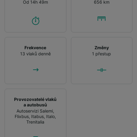
Od 14h 49m
656 km
Frekvence
Změny
13 vlaků denně
1 přestup
Provozovatelé vlaků
a autobusů
Autoservizi Salemi
,
Flixbus
,
Itabus
,
Italo
,
Trenitalia