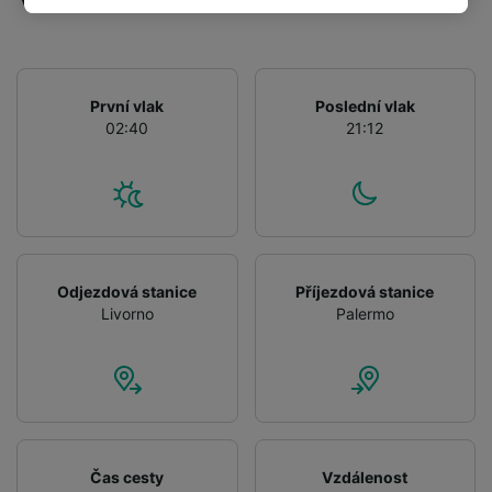
track you.
We and our partners process data to provide:
Use precise geolocation data. Actively scan
První vlak
Poslední vlak
device characteristics for identification. Store
02:40
21:12
and/or access information on a device.
Personalised advertising and content,
advertising and content measurement,
audience research and services development.
List of Partners
Odjezdová stanice
Příjezdová stanice
Livorno
Palermo
Čas cesty
Vzdálenost