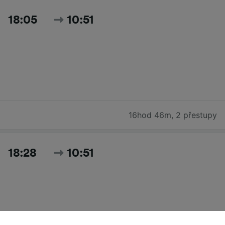
18:05
10:51
16hod 46m
,
2 přestupy
18:28
10:51