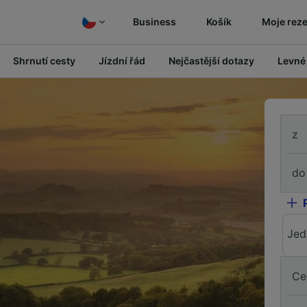
Business
Košík
Moje rez
Shrnutí cesty
Jízdní řád
Nejčastější dotazy
Levné
z
do
Jed
Ce