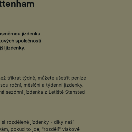
ottenham
dnosměrnou jízdenku
akových společností
ší jízdenky.
ež třikrát týdně, můžete ušetřit peníze
sou roční, měsíční a týdenní jízdenky.
ná sezónní jízdenka z Letiště Stansted
e si rozdělené jízdenky - díky naší
vám, pokud to jde, "rozdělí" vlakové