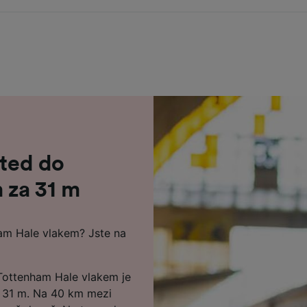
sted do
 za 31 m
ham Hale vlakem? Jste na
Tottenham Hale vlakem je
už 31 m. Na 40 km mezi