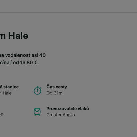
am Hale
na vzdálenost asi 40
čínají od 16,80 €.
á stanice
Čas cesty
m Hale
Od 31m
Provozovatelé vlaků
 €
Greater Anglia