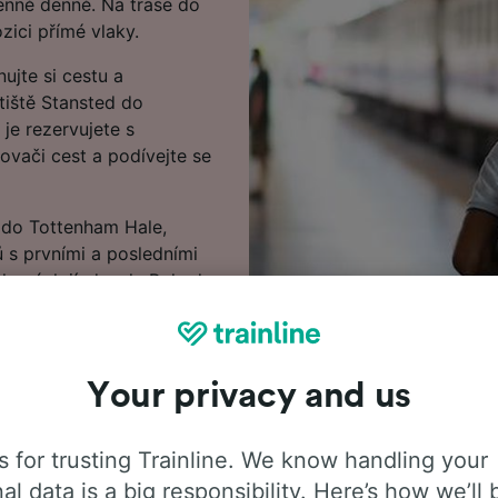
enně denně. Na trase do
zici přímé vlaky.
nujte si cestu a
tiště Stansted do
 je rezervujete s
ovači cest a podívejte se
 do Tottenham Hale,
ů s prvními a posledními
lakových jízdenek. Pokud
zdenky u nás ještě dnes.
Your privacy and us
 for trusting Trainline. We know handling your
al data is a big responsibility. Here’s how we’ll 