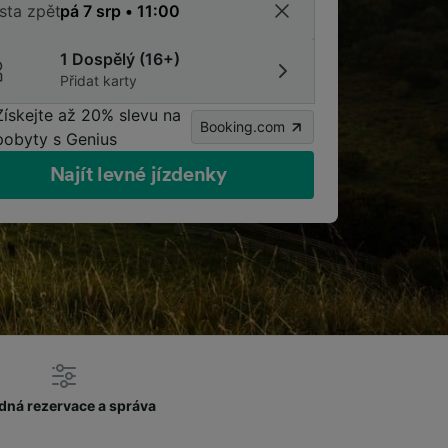
sta zpět
1 Dospělý (16+)
Přidat karty
Získejte až 20% slevu na
Booking.com
pobyty s Genius
Najít levné jízdenky
dná rezervace a správa