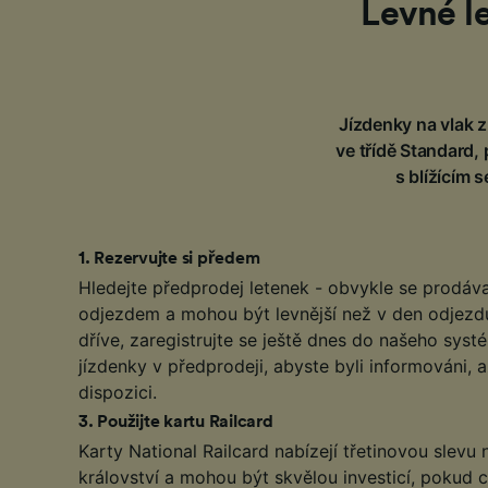
Levné l
Jízdenky na vlak z
ve třídě Standard,
s blížícím 
1
.
Rezervujte si předem
Hledejte předprodej letenek - obvykle se prodáva
odjezdem a mohou být levnější než v den odjezdu
dříve, zaregistrujte se ještě dnes do našeho sys
jízdenky v předprodeji, abyste byli informováni, 
dispozici.
3
.
Použijte kartu Railcard
Karty National Railcard nabízejí třetinovou slevu
království a mohou být skvělou investicí, pokud c