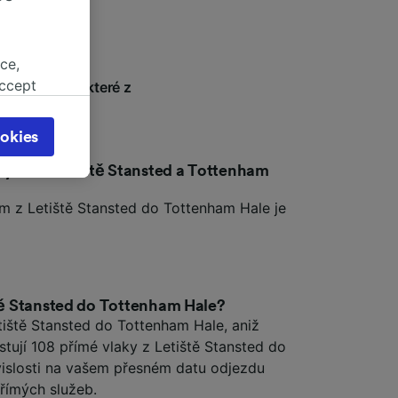
ce,
accept
avili jsme některé z
object
ovat si cestu.
cy page.
okies
browsing
 asked
esty mezi Letiště Stansted a Tottenham
em z Letiště Stansted do Tottenham Hale je
for
alised
dience
ště Stansted do Tottenham Hale?
tiště Stansted do Tottenham Hale, aniž
stují 108 přímé vlaky z Letiště Stansted do
vislosti na vašem přesném datu odjezdu
římých služeb.