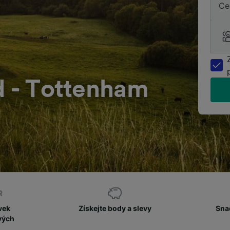
Ce
d - Tottenham
vek
Získejte body a slevy
Sna
vých