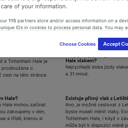
 care of your information.
Podrobnosti cesty
 our
115
partners store and/or access information on a devi
 unique IDs in cookies to process personal data. You may 
více o vaší cestě z Letiště Stansted do Tottenham Hale? Sest
ge your choices by clicking below, including your right to 
adených otázek našich zákazníků, které vám pomohou naplán
gitimate interest is used, or at any time in the privacy poli
Choose Cookies
Accept Co
oices will be signaled to our partners and will not affect 
our data will not be used for tracking purposes if you have
ttenham Hale
Jaký je nejrychlejší čas c
Hale vlakem?
d a Tottenham Hale je
o track you.
Nejrychlejší doba jízdy vlak
t prodloužena o
our partners process data to provide:
a 31 minut.
č cest na této stránce
ise geolocation data. Actively scan device characteristics 
cation. Store and/or access information on a device. Person
sing and content, advertising and content measurement, au
h and services development.
am Hale?
Existuje přímý vlak z Leti
m Hale mohou začínat
Ano, je možné cestovat z Le
Partners
jsou zakoupeny v den,
byste museli měnit vlaky. Exi
se a třídě, kterou si
Tottenham Hale, i když v zá
může být k dispozici méně p