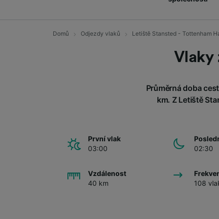
Domů
Odjezdy vlaků
Letiště Stansted - Tottenham H
Vlaky 
Průměrná doba cesto
km. Z Letiště Sta
První vlak
Posledn
03:00
02:30
Vzdálenost
Frekve
40 km
108 vla