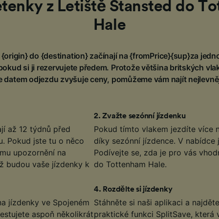
etenky z Letiště Stansted do T
Hale
 {origin} do {destination} začínají na {fromPrice}{sup}za je
 pokud si ji rezervujete předem. Protože většina britských vl
se datem odjezdu zvyšuje ceny, pomůžeme vám najít nejlevněj
2
.
Zvažte sezónní jízdenku
jí až 12 týdnů před
Pokud tímto vlakem jezdíte více n
. Pokud jste tu o něco
díky sezónní jízdence. V nabídce j
tému upozornění na
Podívejte se, zda je pro vás vhod
až budou vaše jízdenky k
do Tottenham Hale.
4
.
Rozdělte si jízdenky
 na jízdenky ve Spojeném
Stáhněte si naši aplikaci a najdět
estujete aspoň několikrát
praktické funkci SplitSave, která 