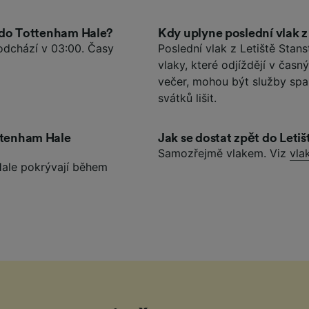
ed do Tottenham Hale?
Kdy uplyne poslední vlak 
 odchází v 03:00. Časy
Poslední vlak z Letiště Stan
vlaky, které odjíždějí v čas
večer, mohou být služby spa
svátků lišit.
ottenham Hale
Jak se dostat zpět do Leti
Samozřejmě vlakem. Viz
vla
Hale pokrývají během