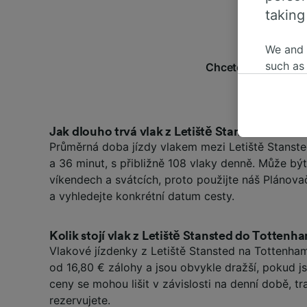
taking
We and
such as
Chcete se dozvědět 
or mana
nejčastěji kl
where le
These ch
data. Y
Jak dlouho trvá vlak z Letiště Stansted do To
Průměrná doba jízdy vlakem mezi Letiště Stanste
us not t
a 36 minut, s přibližně 108 vlaky denně. Může bý
We and 
víkendech a svátcích, proto použijte náš Plánova
Use prec
a vyhledejte konkrétní datum cesty.
identifi
adverti
researc
Kolik stojí vlak z Letiště Stansted do Tottenh
Vlakové jízdenky z Letiště Stansted na Tottenha
List of 
od 16,80 € zálohy a jsou obvykle dražší, pokud 
ceny se mohou lišit v závislosti na denní době, tra
rezervujete.