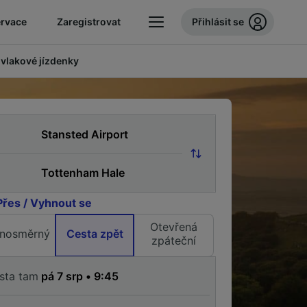
ervace
Zaregistrovat
Přihlásit se
 vlakové jízdenky
Přes / Vyhnout se
Otevřená
nosměrný
Cesta zpět
zpáteční
sta tam