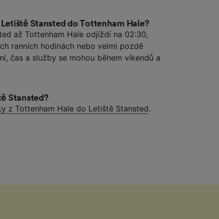
z Letiště Stansted do Tottenham Hale?
sted až Tottenham Hale odjíždí na 02:30,
ných ranních hodinách nebo velmi pozdě
ní, čas a služby se mohou během víkendů a
ště Stansted?
ky z Tottenham Hale do Letiště Stansted
.