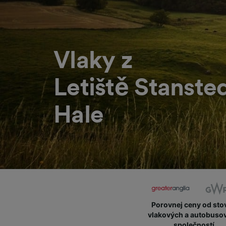
Vlaky z
Letiště Stanste
Hale
Porovnej ceny od sto
vlakových a autobuso
společností