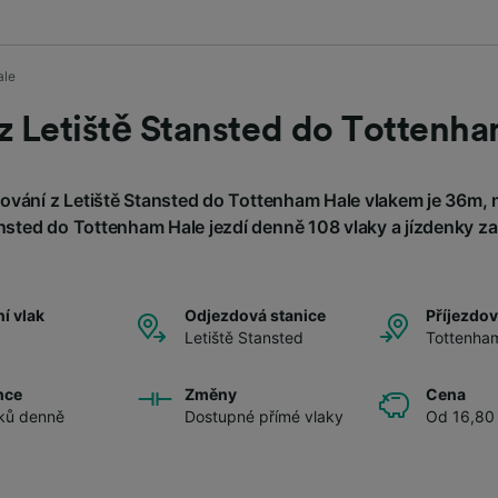
ale
z Letiště Stansted do Tottenh
vání z Letiště Stansted do Tottenham Hale vlakem je 36m, 
nsted do Tottenham Hale jezdí denně 108 vlaky a jízdenky za
í vlak
Odjezdová stanice
Příjezdov
Letiště Stansted
Tottenha
nce
Změny
Cena
ků denně
Dostupné přímé vlaky
Od 16,80