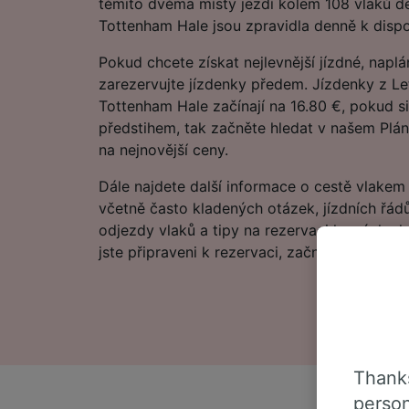
těmito dvěma místy jezdí kolem 108 vlaků d
Tottenham Hale jsou zpravidla denně k dispo
Pokud chcete získat nejlevnější jízdné, naplá
zarezervujte jízdenky předem. Jízdenky z Le
Tottenham Hale začínají na 16.80 €, pokud si
předstihem, tak začněte hledat v našem Plán
na nejnovější ceny.
Dále najdete další informace o cestě vlakem
včetně často kladených otázek, jízdních řád
odjezdy vlaků a tipy na rezervaci levných v
jste připraveni k rezervaci, začněte hledat jí
Thanks
person