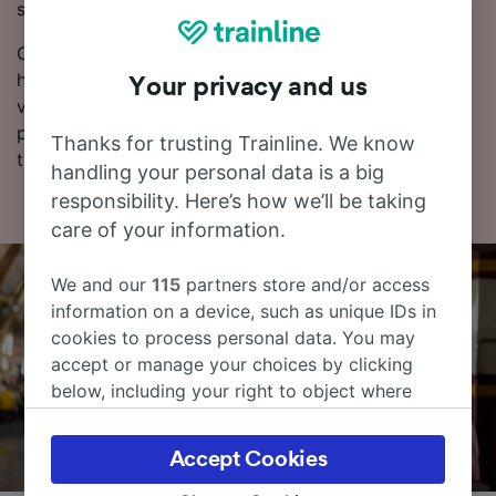
si rezervujete jízdenky, tím víc ušetříte.
Chcete si rezervovat vlakové jízdenky hned? Začněte
hledat u nás ještě dnes. Pokud chcete o cestě vědět
Your privacy and us
více, podívejte se na jízdní řády (včetně prvních a
posledních odjezdů vlaků), často kladené otázky a
Thanks for trusting Trainline. We know
tipy, jak rezervovat levné vlakové jízdenky.
handling your personal data is a big
responsibility. Here’s how we’ll be taking
care of your information.
We and our
115
partners store and/or access
information on a device, such as unique IDs in
cookies to process personal data. You may
accept or manage your choices by clicking
below, including your right to object where
legitimate interest is used, or at any time in
the privacy policy page. These choices will be
Accept Cookies
signaled to our partners and will not affect