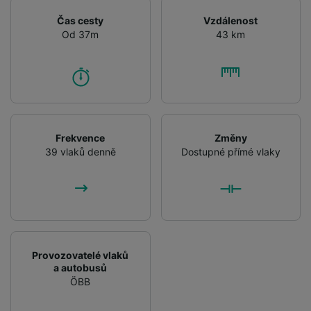
Čas cesty
Vzdálenost
Od 37m
43 km
Frekvence
Změny
39 vlaků denně
Dostupné přímé vlaky
Provozovatelé vlaků
a autobusů
ÖBB