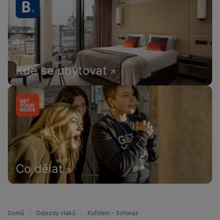
Kde se ubytovat
Co dělat
Domů
Odjezdy vlaků
Kufstein - Schwaz