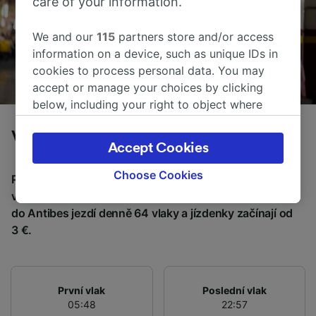
care of your information.
We and our
115
partners store and/or access
information on a device, such as unique IDs in
cookies to process personal data. You may
accept or manage your choices by clicking
below, including your right to object where
legitimate interest is used, or at any time in
Vlaky z Juan-les-Pins do Antibes
the privacy policy page. These choices will be
Accept Cookies
signaled to our partners and will not affect
browsing data. Your data will not be used for
Choose Cookies
Průměrná doba cestování z Juan-les-Pins do Antibes
tracking purposes if you have asked us not to
vlakem je 3m, na vzdálenost asi 2 km. Z Juan-les-Pins
track you.
do Antibes jezdí denně 64 vlaky a jízdenky začínají od
3 €.
We and our partners process data to provide:
Use precise geolocation data. Actively scan
device characteristics for identification. Store
and/or access information on a device.
První vlak
Poslední vlak
Personalised advertising and content,
05:48
22:57
advertising and content measurement,