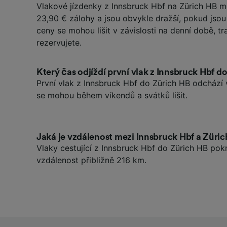
Vlakové jízdenky z Innsbruck Hbf na Zürich HB 
23,90 € zálohy a jsou obvykle dražší, pokud jso
ceny se mohou lišit v závislosti na denní době, tra
rezervujete.
Který čas odjíždí první vlak z Innsbruck Hbf d
První vlak z Innsbruck Hbf do Zürich HB odchází 
se mohou během víkendů a svátků lišit.
Jaká je vzdálenost mezi Innsbruck Hbf a Züri
Vlaky cestující z Innsbruck Hbf do Zürich HB pok
vzdálenost přibližně 216 km.