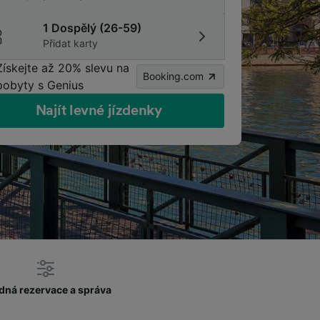
1 Dospělý (26-59)
Přidat karty
Získejte až 20% slevu na
Booking.com
pobyty s Genius
Najít levné jízdenky
dná rezervace a správa