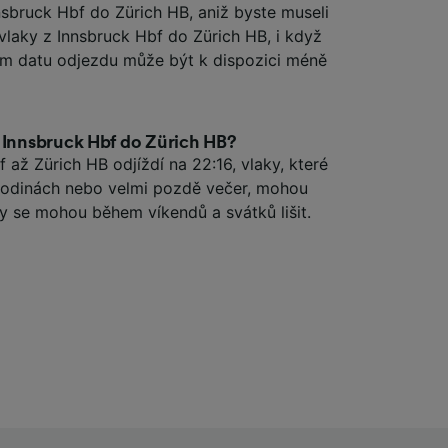
nsbruck Hbf do Zürich HB, aniž byste museli
 vlaky z Innsbruck Hbf do Zürich HB, i když
ém datu odjezdu může být k dispozici méně
z Innsbruck Hbf do Zürich HB?
 až Zürich HB odjíždí na 22:16, vlaky, které
 hodinách nebo velmi pozdě večer, mohou
by se mohou během víkendů a svátků lišit.