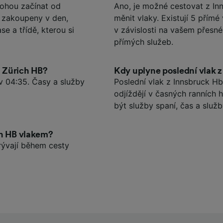
mohou začínat od
Ano, je možné cestovat z In
u zakoupeny v den,
měnit vlaky. Existují 5 přímé
se a třídě, kterou si
v závislosti na vašem přesn
přímých služeb.
o Zürich HB?
Kdy uplyne poslední vlak 
v 04:35. Časy a služby
Poslední vlak z Innsbruck Hbf
odjíždějí v časných ranních
být služby spaní, čas a služ
ch HB vlakem?
rývají během cesty