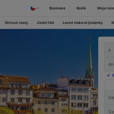
Business
Košík
Moje rez
Shrnutí cesty
Jízdní řád
Levné vlakové jízdenky
N
z
do
Ce
Ce