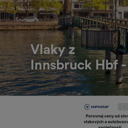
Vlaky z
Innsbruck Hbf -
Porovnej ceny od sto
vlakových a autobuso
společností