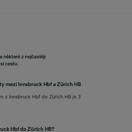
 některé z nejčastěji
si cestu.
sty mezi Innsbruck Hbf a Zürich HB
em z Innsbruck Hbf do Zürich HB je 3
bruck Hbf do Zürich HB?