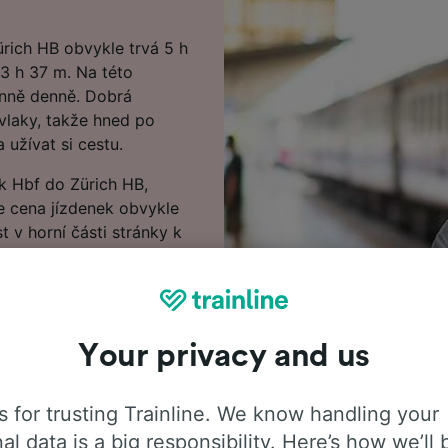
rich HB obvykle trvá 5 h
 3 h 37 m. Na této
enně denně. Dobrá
 vlaky, takže hned po
 užívat si cestu.
ck Hbf do Zürich HB,
že cena jízdenek obvykle
t v horní části stránky k
jízdné.
 na jízdní řády, tipy, jak
dené otázky a první a
 k rezervaci? Začněte
Your privacy and us
 for trusting Trainline. We know handling your
al data is a big responsibility. Here’s how we’ll 