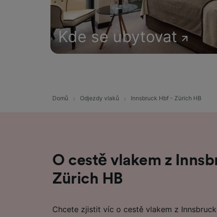
Kde se ubytovat
Domů
Odjezdy vlaků
Innsbruck Hbf - Zürich HB
O cestě vlakem z Innsb
Zürich HB
Chcete zjistit víc o cestě vlakem z Innsbruc