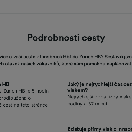
Podrobnosti cesty
íce o vaší cestě z Innsbruck Hbf do Zürich HB? Sestavili jsme
h otázek našich zákazníků, které vám pomohou naplánovat 
h HB
Jaký je nejrychlejší čas ce
vlakem?
 Zürich HB je 5 hodin
Nejrychlejší doba jízdy vlak
 prodloužena o
hodiny a 37 minut.
č cest na této stránce
Existuje přímý vlak z Inns