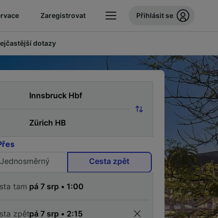
ervace
Zaregistrovat
Přihlásit se
ejčastější dotazy
Přes
Jednosměrný
Cesta zpět
sta tam
sta zpět