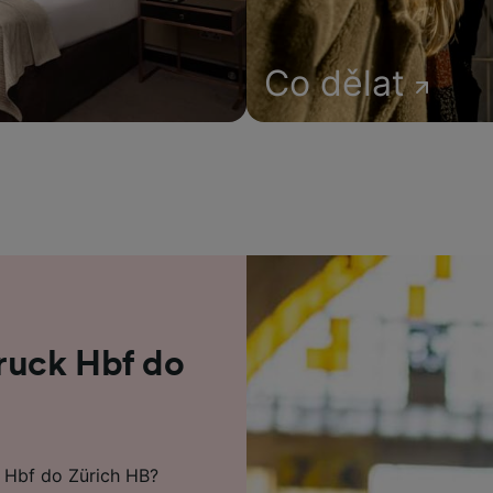
Co dělat
ruck Hbf do
k Hbf do Zürich HB?