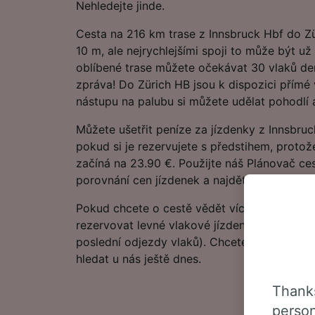
Nehledejte jinde.
Cesta na 216 km trase z Innsbruck Hbf do Zü
10 m, ale nejrychlejšími spoji to může být už
oblíbené trase můžete očekávat 30 vlaků d
zpráva! Do Zürich HB jsou k dispozici přímé
nástupu na palubu si můžete udělat pohodlí a
Můžete ušetřit peníze za jízdenky z Innsbru
pokud si je rezervujete s předstihem, proto
začíná na 23.90 €. Použijte náš Plánovač ces
porovnání cen jízdenek a najděte to nejnižší 
Pokud chcete o cestě vědět více, podívejte se
rezervovat levné vlakové jízdenky, často kla
poslední odjezdy vlaků). Chcete přejít přímo
hledat u nás ještě dnes.
Thanks
person