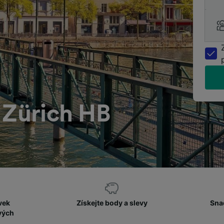
 Zürich HB
vek
Získejte body a slevy
Sna
vých