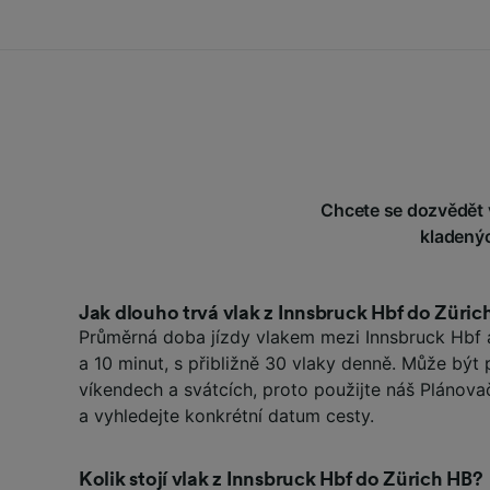
Chcete se dozvědět v
kladenýc
Jak dlouho trvá vlak z Innsbruck Hbf do Züric
Průměrná doba jízdy vlakem mezi Innsbruck Hbf a
a 10 minut, s přibližně 30 vlaky denně. Může být
víkendech a svátcích, proto použijte náš Plánova
a vyhledejte konkrétní datum cesty.
Kolik stojí vlak z Innsbruck Hbf do Zürich HB?