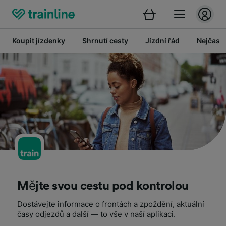
Koupit jízdenky
Shrnutí cesty
Jízdní řád
Nejčastě
Mějte svou cestu pod kontrolou
Dostávejte informace o frontách a zpoždění, aktuální
časy odjezdů a další — to vše v naší aplikaci.