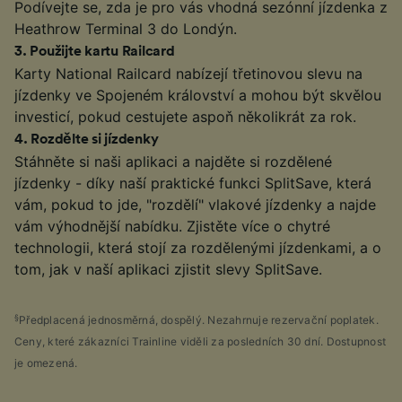
Podívejte se, zda je pro vás vhodná sezónní jízdenka z
Heathrow Terminal 3 do Londýn.
3
.
Použijte kartu Railcard
Karty National Railcard nabízejí třetinovou slevu na
jízdenky ve Spojeném království a mohou být skvělou
investicí, pokud cestujete aspoň několikrát za rok.
4
.
Rozdělte si jízdenky
Stáhněte si naši aplikaci a najděte si rozdělené
jízdenky - díky naší praktické funkci SplitSave, která
vám, pokud to jde, "rozdělí" vlakové jízdenky a najde
vám výhodnější nabídku. Zjistěte více o chytré
technologii, která stojí za rozdělenými jízdenkami, a o
tom, jak v naší aplikaci zjistit slevy SplitSave.
§
Předplacená jednosměrná, dospělý. Nezahrnuje rezervační poplatek.
Ceny, které zákazníci Trainline viděli za posledních 30 dní. Dostupnost
je omezená.