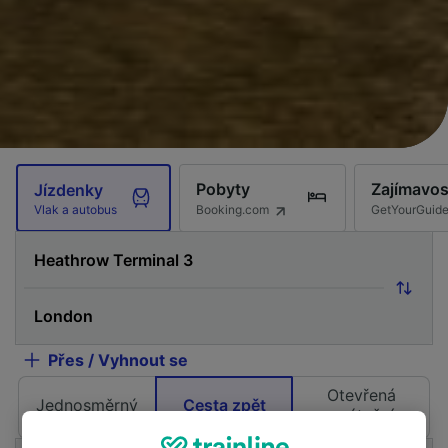
Pobyty
Zajímavos
Jízdenky
Booking.com
GetYourGuid
Vlak a autobus
Přes / Vyhnout se
Otevřená
Jednosměrný
Cesta zpět
zpáteční