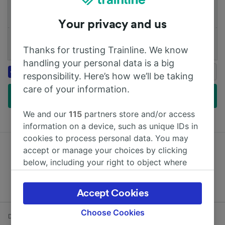
Cesta tam
Cesta zpět
Your privacy and us
1 Dospělý (16+)
Thanks for trusting Trainline. We know
Přidat karty
handling your personal data is a big
Získejte až 20% slevu na pobyty
Booking.com
responsibility. Here’s how we’ll be taking
s Genius
care of your information.
Najít levné jízdenky
We and our
115
partners store and/or access
information on a device, such as unique IDs in
cookies to process personal data. You may
accept or manage your choices by clicking
below, including your right to object where
Získejte body a slevy
legitimate interest is used, or at any time in
the privacy policy page. These choices will be
Accept Cookies
signaled to our partners and will not affect
browsing data. Your data will not be used for
Choose Cookies
Domů
Odjezdy vlaků
Heathrow Terminal 3 - Londýn
tracking purposes if you have asked us not to