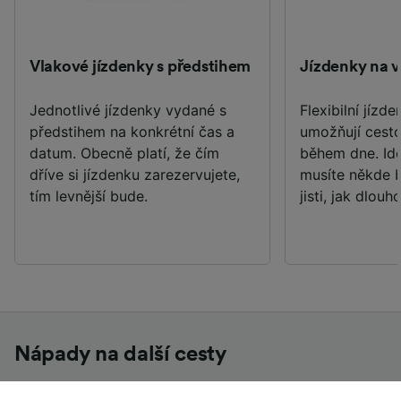
Vlakové jízdenky s předstihem
Jízdenky na v
Jednotlivé jízdenky vydané s
Flexibilní jízde
předstihem na konkrétní čas a
umožňují cesto
datum. Obecně platí, že čím
během dne. Ide
dříve si jízdenku zarezervujete,
musíte někde bý
tím levnější bude.
jisti, jak dlouho
Nápady na další cesty