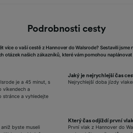
Podrobnosti cesty
 více o vaší cestě z Hannover do Walsrode? Sestavili jsme n
h otázek našich zákazníků, které vám pomohou naplánovat 
Jaký je nejrychlejší čas c
srode je a 45 minut, s
Nejrychlejší doba jízdy vlak
o víkendech a
o stránce a vyhledejte
Který čas odjíždí první vl
aniž byste museli
První vlak z Hannover do Wa