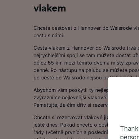
vlakem
Chcete cestovat z Hannover do Walsrode v
cestu s námi.
Cesta vlakem z Hannover do Walsrode trvá 
nejrychlejšími spoji se tam můžete dostat už
délce 55 km mezi těmito dvěma místy zpravi
denně. Po nástupu na palubu se můžete posa
po cestě do Walsrode nejsou potřeba žádné 
Abychom vám poskytli ty nejlepší nabídky, v
zvýrazníme nejlevnější vlakové jízdenky z H
Pamatujte, že čím dřív si rezervujete jízdenky,
Chcete si rezervovat vlakové jízdenky hned?
ještě dnes. Pokud chcete o cestě vědět více, 
Thanks
řády (včetně prvních a posledních odjezdů v
person