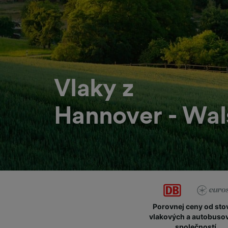
Vlaky z
Hannover - Wal
Porovnej ceny od sto
vlakových a autobuso
společností