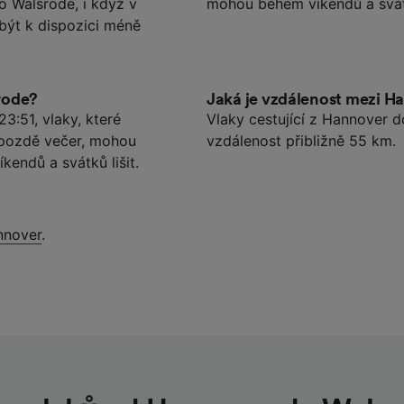
o Walsrode, i když v
mohou během víkendů a svátk
být k dispozici méně
rode?
Jaká je vzdálenost mezi H
3:51, vlaky, které
Vlaky cestující z Hannover 
 pozdě večer, mohou
vzdálenost přibližně 55 km.
kendů a svátků lišit.
nnover
.