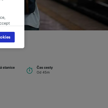
ce,
accept
object
cy page.
okies
browsing
 asked
for
á stanice
Čas cesty
alised
Od 45m
dience