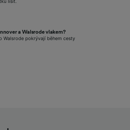
ů lišit.
annover a Walsrode vlakem?
do Walsrode pokrývají během cesty