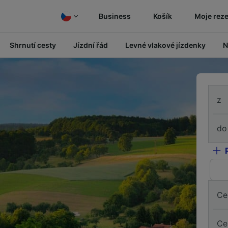
Business
Košík
Moje rez
Shrnutí cesty
Jízdní řád
Levné vlakové jízdenky
N
z
do
Ce
Ce