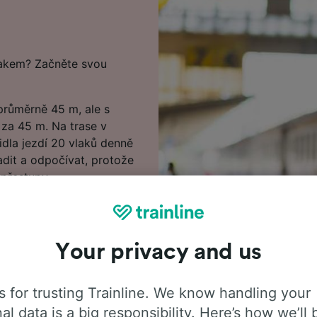
lakem? Začněte svou
průměrně 45 m, ale s
 za 45 m. Na trase v
dla jezdí 20 vlaků denně
dit a odpočívat, protože
přestupy.
 našem Plánovači cest,
annover do Walsrode.
 tím víc ušetříte.
Your privacy and us
 Začněte hledat u nás
podívejte se na jízdní
 for trusting Trainline. We know handling your
laků), často kladené
al data is a big responsibility. Here’s how we’ll 