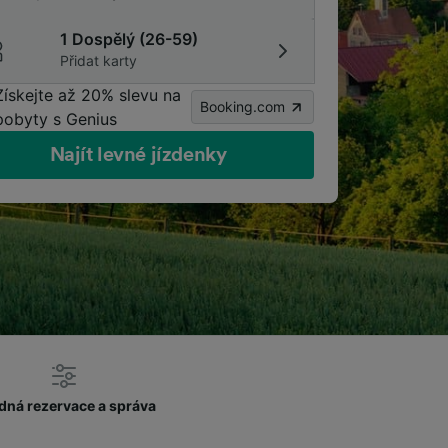
1 Dospělý (26-59)
Přidat karty
Získejte až 20% slevu na
Booking.com
pobyty s Genius
Najít levné jízdenky
dná rezervace a správa