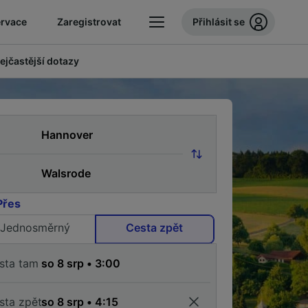
ervace
Zaregistrovat
Přihlásit se
ejčastější dotazy
Přes
Jednosměrný
Cesta zpět
sta tam
sta zpět