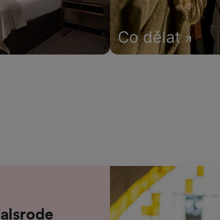
Co dělat
alsrode