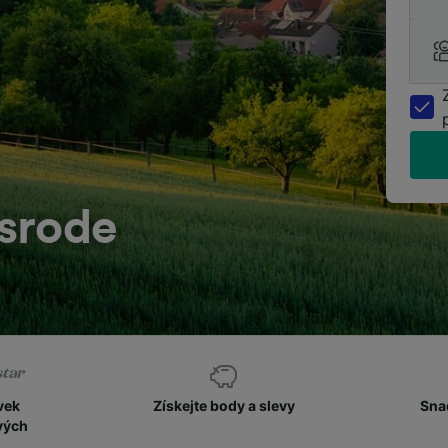
srode
vek
Získejte body a slevy
Sna
vých