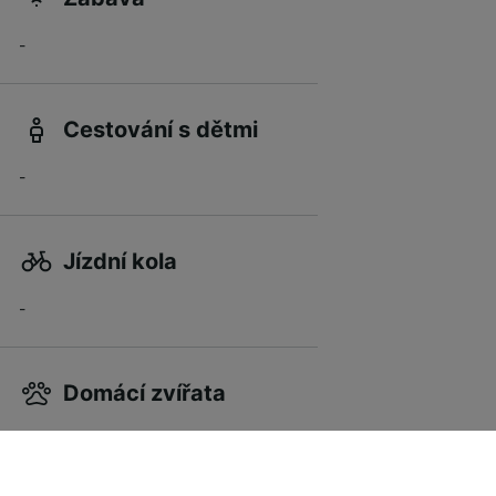
-
Cestování s dětmi
-
Jízdní kola
-
Domácí zvířata
-