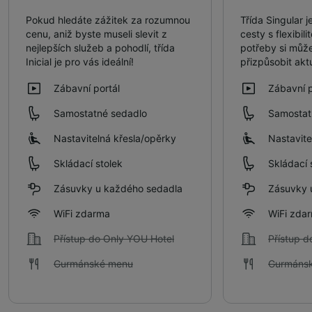
Pokud hledáte zážitek za rozumnou
Třída Singular j
cenu, aniž byste museli slevit z
cesty s flexibil
nejlepších služeb a pohodlí, třída
potřeby si může
Inicial je pro vás ideální!
přizpůsobit ak
Zábavní portál
Zábavní p
Samostatné sedadlo
Samostat
Nastavitelná křesla/​opěrky
Nastavite
Skládací stolek
Skládací 
Zásuvky u každého sedadla
Zásuvky 
WiFi zdarma
WiFi zda
Přístup do Only YOU Hotel
Přístup d
Gurmánské menu
Gurmáns