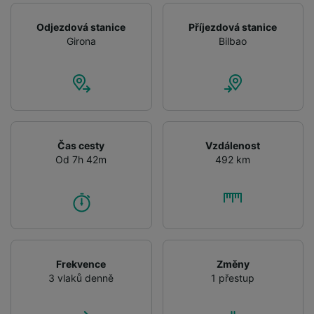
Odjezdová stanice
Příjezdová stanice
Girona
Bilbao
Čas cesty
Vzdálenost
Od 7h 42m
492 km
Frekvence
Změny
3 vlaků denně
1 přestup