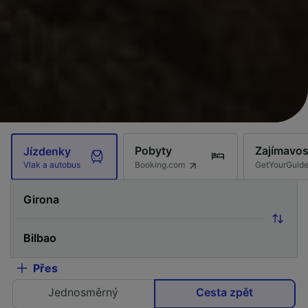
Pobyty
Zajímavos
Jízdenky
Booking.com
GetYourGuid
Vlak a autobus
Přes
Jednosměrný
Cesta zpět