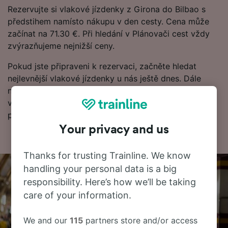
Rezervujte si vlakové jízdenky z Girona do Bilbao s
předstihem namísto nákupu v den cesty. Cena může
začínat na 71.30 €. Při hledání v Plánovači cest vždy
zvýrazňujeme nejnižší ceny.
Pokud jste připraveni k rezervaci, začněte hledat
nejlevnější vlakové jízdenky u nás ještě dnes. Dále
najdete další informace o cestě vlakem do Bilbao
včetně našeho jízdního řádu, kde uvidíte první a
poslední odjezdy vlaků.
Your privacy and us
Thanks for trusting Trainline. We know
handling your personal data is a big
responsibility. Here’s how we’ll be taking
care of your information.
We and our
115
partners store and/or access