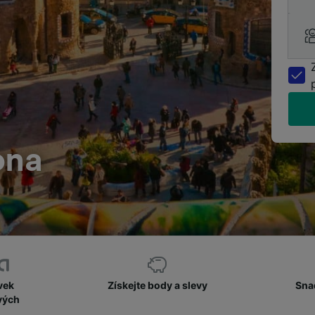
ona
vek
Získejte body a slevy
Sna
vých