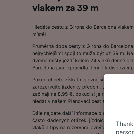
vlakem za 39 m
Hledáte cestu z Girona do Barcelona vlake
místě!
Průměrná doba cesty z Girona do Barcelona 
nejrychlejšími spoji to může být už 39 m. N
dvěma místy jezdí kolem 24 vlaků denně den
Barcelona jsou zpravidla denně k dispozici p
Pokud chcete získat nejlevnější jízdné, naplá
zarezervujte jízdenky předem. Jízdenky z G
začínají na 8.95 €, pokud si je rezervujete s
hledat v našem Plánovači cest a podívejte se
Dále najdete další informace o cestě vlakem
často kladených otázek, jízdních řádů s prv
Thanks
vlaků a tipy na rezervaci levných vlakových 
person