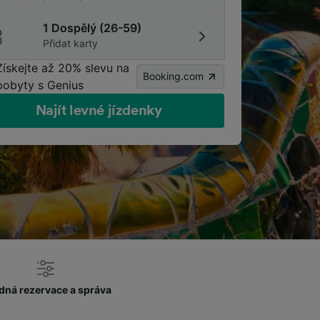
1 Dospělý (26-59)
Přidat karty
Získejte až 20% slevu na
Booking.com
pobyty s Genius
Najít levné jízdenky
dná rezervace a správa