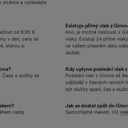
o stránce a vyhledejte
Existuje přímý vlak z Giro
ačínat od 8,95 €
Ano, je možné cestovat z Gi
eny v den, ceny se
vlaky. Existují 24 přímé vlak
ě, kterou si
na vašem přesném datu odje
služeb.
lona?
Kdy uplyne poslední vlak 
. Časy a služby se
Poslední vlak z Girona až Bar
odjíždějí v časných ranních
být služby spaní, čas a služ
lakem?
Jak se dostat zpět do Giro
během cesty
Samozřejmě vlakem. Viz
vla