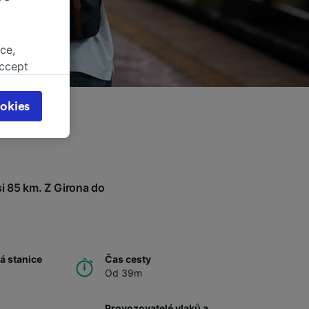
ce,
accept
object
cy page.
okies
browsing
 asked
i 85 km. Z Girona do
for
.
alised
dience
á stanice
Čas cesty
Od 39m
Provozovatelé vlaků a