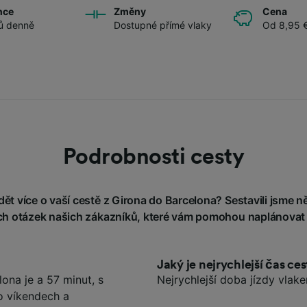
nce
Změny
Cena
ů denně
Dostupné přímé vlaky
Od 8,95 
Podrobnosti cesty
t více o vaší cestě z Girona do Barcelona? Sestavili jsme ně
h otázek našich zákazníků, které vám pomohou naplánovat 
Jaký je nejrychlejší čas c
ona je a 57 minut, s
Nejrychlejší doba jízdy vlak
o víkendech a