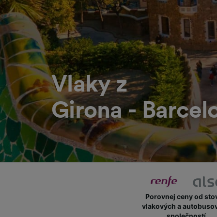
Vlaky z
Girona - Barcel
Porovnej ceny od sto
vlakových a autobuso
společností