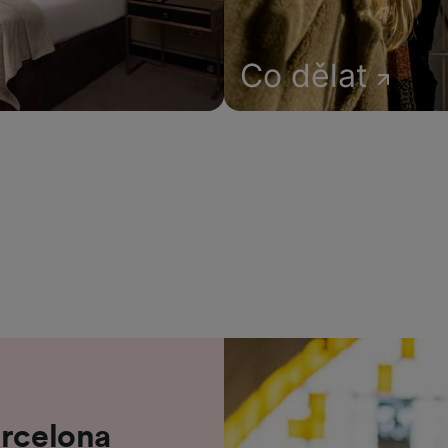
Co dělat
arcelona