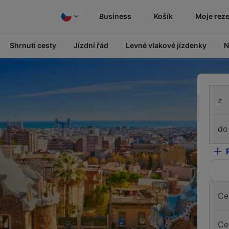
Business
Košík
Moje rez
Shrnutí cesty
Jízdní řád
Levné vlakové jízdenky
N
z
do
Ce
Ce