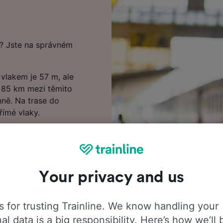
m? Jste na správném
vlakem je 57 m, ale
a 85 km mezi těmito
ně. Na trase do
římé vlaky.
nujte si cestu a
irona do Barcelona
 předstihem, tak začněte
 na nejnovější ceny.
Your privacy and us
 do Barcelona, včetně
ními a posledními odjezdy
 for trusting Trainline. We know handling your
jízdenek. Pokud jste
al data is a big responsibility. Here’s how we’ll 