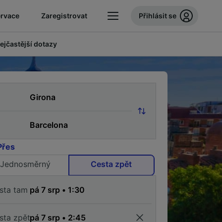
ervace
Zaregistrovat
Přihlásit se
ejčastější dotazy
Přes
Jednosměrný
Cesta zpět
sta tam
sta zpět