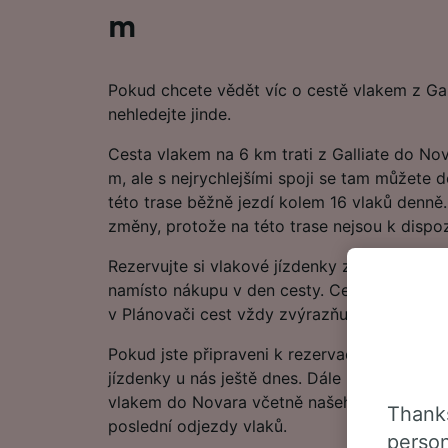
m
Pokud chcete vědět víc o cestě vlakem z Gal
nehledejte jinde.
Cesta vlakem na 6 km trati z Galliate do Nov
m, ale s nejrychlejšími spoji se tam můžete 
této trase běžně jezdí kolem 16 vlaků denně.
změny, protože na této trase nejsou k dispoz
Rezervujte si vlakové jízdenky z Galliate do
namísto nákupu v den cesty. Cena může začín
v Plánovači cest vždy zvýrazňujeme nejnižší
Pokud jste připraveni k rezervaci, začněte hl
jízdenky u nás ještě dnes. Dále najdete další
vlakem do Novara včetně našeho jízdního řád
Thanks
poslední odjezdy vlaků.
person