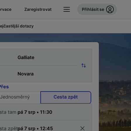
ervace
Zaregistrovat
Přihlásit se
ejčastější dotazy
Přes
Jednosměrný
Cesta zpět
sta tam
sta zpět