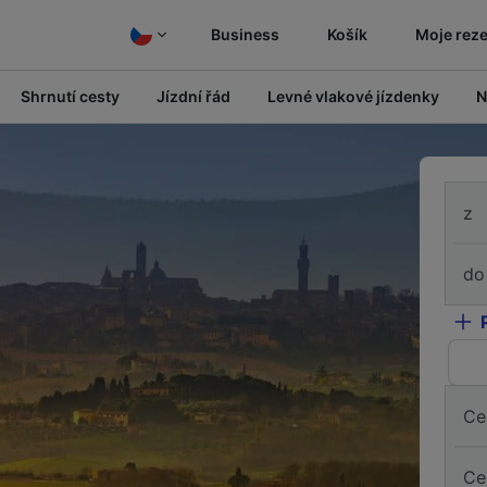
Business
Košík
Moje rez
Shrnutí cesty
Jízdní řád
Levné vlakové jízdenky
N
z
do
Ce
Ce