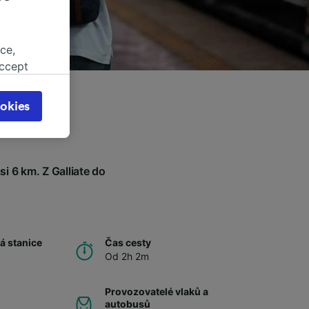
ce,
accept
object
cy page.
okies
browsing
 asked
i 6 km. Z Galliate do
for
alised
dience
á stanice
Čas cesty
Od 2h 2m
Provozovatelé vlaků a
autobusů