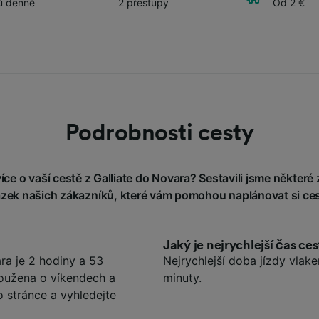
ů denně
2 přestupy
Od 2 €
Podrobnosti cesty
ce o vaší cestě z Galliate do Novara? Sestavili jsme některé 
ázek našich zákazníků, které vám pomohou naplánovat si ces
Jaký je nejrychlejší čas ce
ra je 2 hodiny a 53
Nejrychlejší doba jízdy vlak
loužena o víkendech a
minuty.
o stránce a vyhledejte