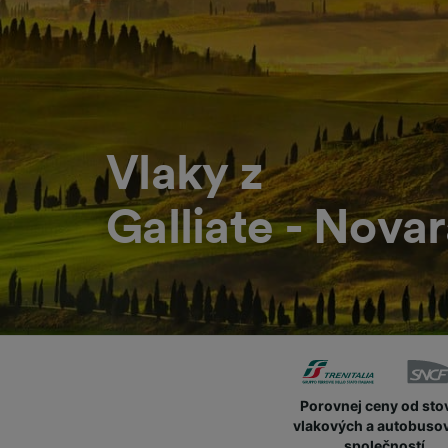
Vlaky z
Galliate - Nova
Porovnej ceny od sto
vlakových a autobuso
společností