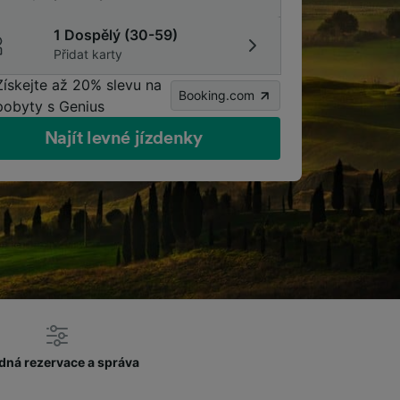
1 Dospělý (30-59)
Přidat karty
Získejte až 20% slevu na
Booking.com
pobyty s Genius
Najít levné jízdenky
dná rezervace a správa