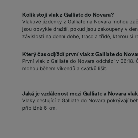
Kolik stojí vlak z Galliate do Novara?
Vlakové jízdenky z Galliate na Novara mohou zač
jsou obvykle dražší, pokud jsou zakoupeny v den,
závislosti na denní době, trase a třídě, kterou si r
Který čas odjíždí první vlak z Galliate do Nova
První vlak z Galliate do Novara odchází v 06:18. 
mohou během víkendů a svátků lišit.
Jaká je vzdálenost mezi Galliate a Novara vl
Vlaky cestující z Galliate do Novara pokrývají b
přibližně 6 km.