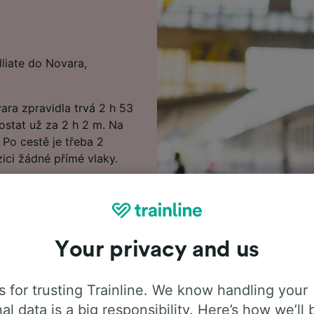
liate do Novara,
ara zpravidla trvá 2 h 53
dostat už za 2 h 2 m. Na
 Po cestě je třeba 2
ici žádné přímé vlaky.
 Novara s předstihem
at na 2.00 €. Při hledání
 ceny.
Your privacy and us
edat nejlevnější vlakové
 informace o cestě
u, kde uvidíte první a
 for trusting Trainline. We know handling your
al data is a big responsibility. Here’s how we’ll 