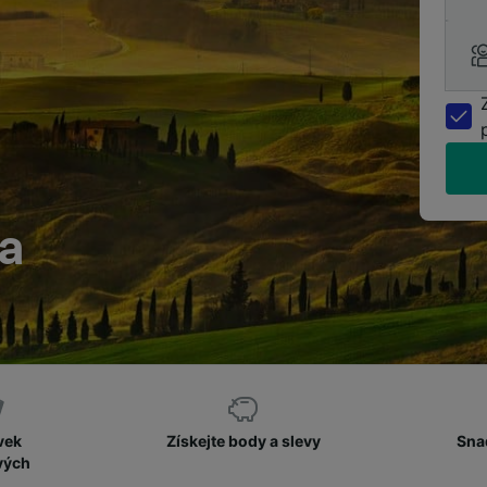
ra
vek
Získejte body a slevy
Sna
vých