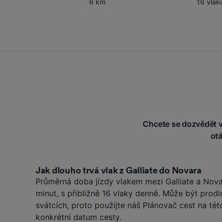
6 km
16 vlak
Chcete se dozvědět ví
ot
Jak dlouho trvá vlak z Galliate do Novara
Průměrná doba jízdy vlakem mezi Galliate a Nova
minut, s přibližně 16 vlaky denně. Může být prod
svátcích, proto použijte náš Plánovač cest na tét
konkrétní datum cesty.