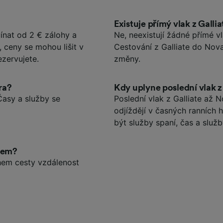
Existuje přímý vlak z Galli
ínat od 2 € zálohy a
Ne, neexistují žádné přímé v
 ceny se mohou lišit v
Cestování z Galliate do No
ezervujete.
změny.
ra?
Kdy uplyne poslední vlak z
Časy a služby se
Poslední vlak z Galliate až N
odjíždějí v časných ranních
být služby spaní, čas a služ
akem?
ěhem cesty vzdálenost