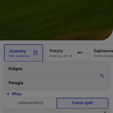
Pobyty
Zajímavos
Jízdenky
Booking.com
GetYourGuid
Vlak a autobus
Přes
Jednosměrný
Cesta zpět