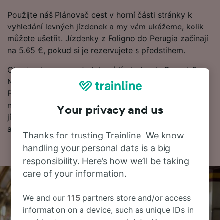
Použijte náš Plánovač cest v horní části stránky k
vyhledání levných jízdenek a my vám ukážeme, kolik
můžete ušetřit. Jízdenky z Foligno do Perugia začínají
na 5.65 €, pokud si je rezervujete s předstihem.
Chcete si rezervovat vlakové jízdenky do Perugia?
Není třeba čekat, začněte hledat u nás ještě dnes.
Pokud se nejprve chcete dozvědět víc o cestě, níže
najdete naše jízdní řády, tipy na rezervaci levných
Your privacy and us
jízdenek a naše často kladené otázky, včetně prvních
a posledních odjezdů vlaků.
Thanks for trusting Trainline. We know
handling your personal data is a big
responsibility. Here’s how we’ll be taking
care of your information.
We and our
115
partners store and/or access
information on a device, such as unique IDs in