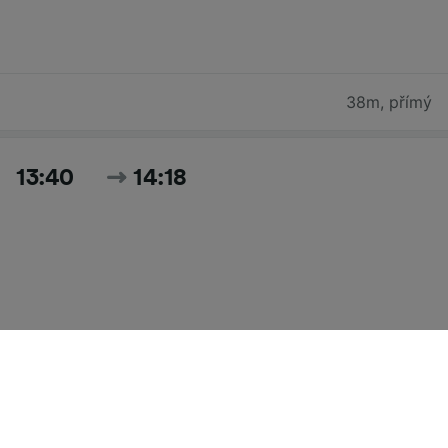
38m
,
přímý
13:40
14:18
38m
,
přímý
Hledat všechny časy a ceny pro dnešek