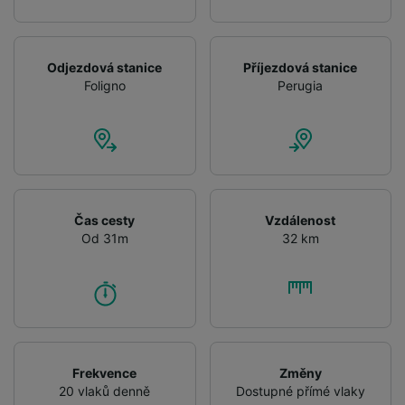
Odjezdová stanice
Příjezdová stanice
Foligno
Perugia
Čas cesty
Vzdálenost
Od 31m
32 km
Frekvence
Změny
20 vlaků denně
Dostupné přímé vlaky