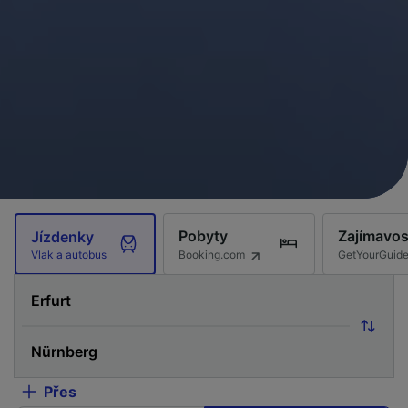
Pobyty
Zajímavos
Jízdenky
Booking.com
GetYourGuid
Vlak a autobus
Přes