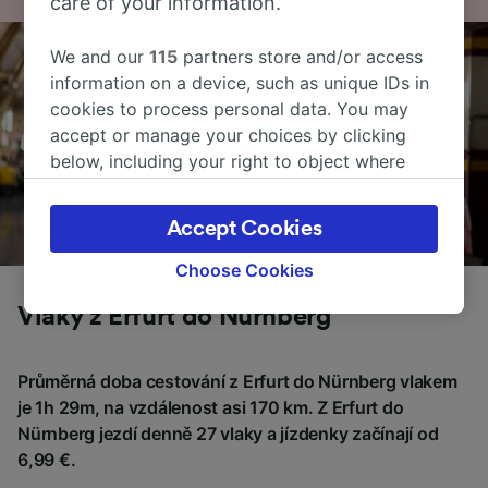
care of your information.
We and our
115
partners store and/or access
information on a device, such as unique IDs in
cookies to process personal data. You may
accept or manage your choices by clicking
below, including your right to object where
legitimate interest is used, or at any time in
the privacy policy page. These choices will be
Accept Cookies
signaled to our partners and will not affect
browsing data. Your data will not be used for
Choose Cookies
tracking purposes if you have asked us not to
Vlaky z Erfurt do Nürnberg
track you.
We and our partners process data to provide:
Průměrná doba cestování z Erfurt do Nürnberg vlakem
Use precise geolocation data. Actively scan
device characteristics for identification. Store
je 1h 29m, na vzdálenost asi 170 km. Z Erfurt do
and/or access information on a device.
Nürnberg jezdí denně 27 vlaky a jízdenky začínají od
Personalised advertising and content,
6,99 €.
advertising and content measurement,