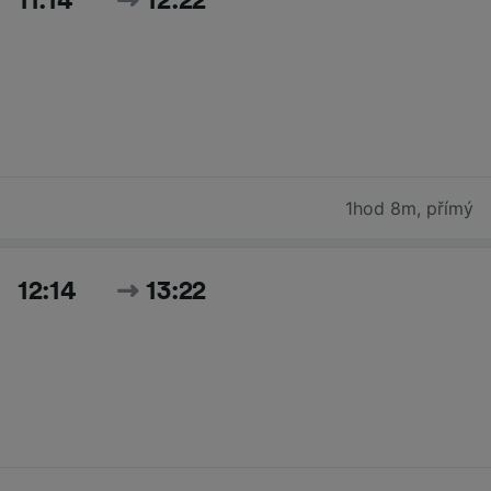
11:14
12:22
1hod 8m
,
přímý
12:14
13:22