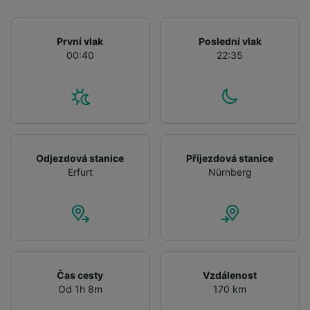
audience research and services development.
List of Partners
První vlak
Poslední vlak
00:40
22:35
Odjezdová stanice
Příjezdová stanice
Erfurt
Nürnberg
Čas cesty
Vzdálenost
Od 1h 8m
170 km