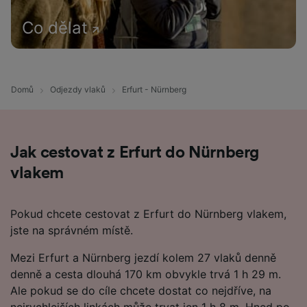
Co dělat
Domů
Odjezdy vlaků
Erfurt - Nürnberg
Jak cestovat z Erfurt do Nürnberg
vlakem
Pokud chcete cestovat z Erfurt do Nürnberg vlakem,
jste na správném místě.
Mezi Erfurt a Nürnberg jezdí kolem 27 vlaků denně
denně a cesta dlouhá 170 km obvykle trvá 1 h 29 m.
Ale pokud se do cíle chcete dostat co nejdříve, na