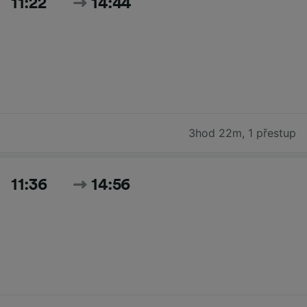
11:22
14:44
3hod 22m
,
1 přestup
11:36
14:56