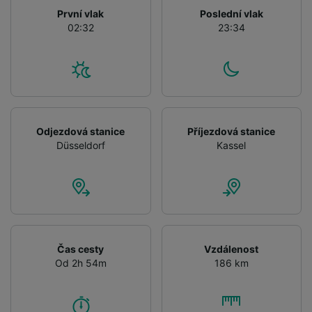
audience research and services development.
První vlak
Poslední vlak
02:32
23:34
List of Partners
Odjezdová stanice
Příjezdová stanice
Düsseldorf
Kassel
Čas cesty
Vzdálenost
Od 2h 54m
186 km