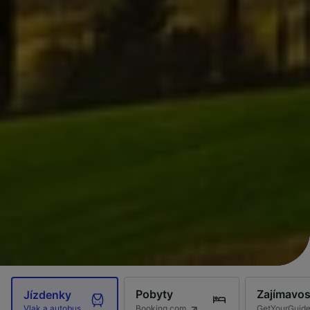
Pobyty
Zajímavos
Jízdenky
Booking.com
GetYourGuid
Vlak a autobus