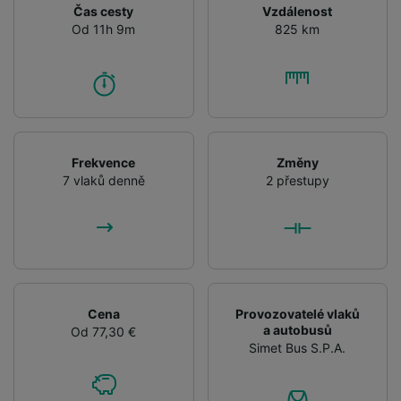
Čas cesty
Vzdálenost
Od 11h 9m
825 km
Frekvence
Změny
7 vlaků denně
2 přestupy
Cena
Provozovatelé vlaků
a autobusů
Od 77,30 €
Simet Bus S.P.A.