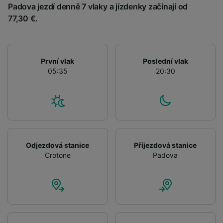
Padova jezdí denně 7 vlaky a jízdenky začínají od
List of Partners
77,30 €.
První vlak
Poslední vlak
05:35
20:30
Odjezdová stanice
Příjezdová stanice
Crotone
Padova