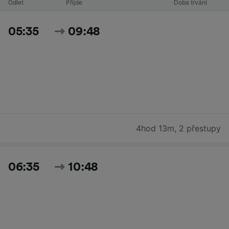
Odlet
Přijde
Doba trvání
05:35
09:48
4hod 13m
,
2 přestupy
06:35
10:48