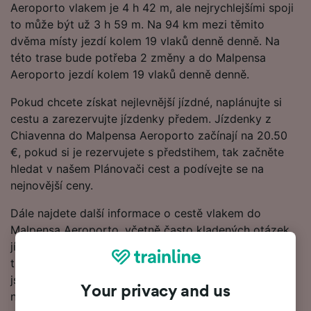
Aeroporto vlakem je 4 h 42 m, ale nejrychlejšími spoji
to může být už 3 h 59 m. Na 94 km mezi těmito
dvěma místy jezdí kolem 19 vlaků denně denně. Na
této trase bude potřeba 2 změny a do Malpensa
Aeroporto jezdí kolem 19 vlaků denně denně.
Pokud chcete získat nejlevnější jízdné, naplánujte si
cestu a zarezervujte jízdenky předem. Jízdenky z
Chiavenna do Malpensa Aeroporto začínají na 20.50
€, pokud si je rezervujete s předstihem, tak začněte
hledat v našem Plánovači cest a podívejte se na
nejnovější ceny.
Dále najdete další informace o cestě vlakem do
Malpensa Aeroporto, včetně často kladených otázek,
jízdních řádů s prvními a posledními odjezdy vlaků a
tipy na rezervaci levných vlakových jízdenek. Pokud
jste připraveni k rezervaci, začněte hledat jízdenky u
Your privacy and us
nás ještě dnes.