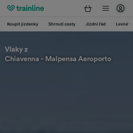
Koupit jízdenky
Shrnutí cesty
Jízdní řád
Levné vl
Vlaky z
Chiavenna - Malpensa Aeroporto