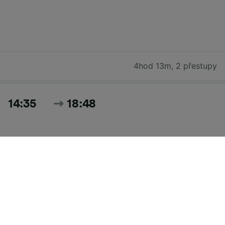
4hod 13m
,
2 přestupy
14:35
18:48
4hod 13m
,
2 přestupy