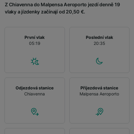
Use precise geolocation data. Actively scan
Z Chiavenna do Malpensa Aeroporto jezdí denně 19
device characteristics for identification. Store
vlaky a jízdenky začínají od 20,50 €.
and/or access information on a device.
Personalised advertising and content,
advertising and content measurement,
audience research and services development.
První vlak
Poslední vlak
List of Partners
05:19
20:35
Odjezdová stanice
Příjezdová stanice
Chiavenna
Malpensa Aeroporto