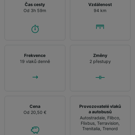
Čas cesty
Vzdálenost
Od 3h 59m
94 km
Frekvence
Změny
19 vlaků denně
2 přestupy
Cena
Provozovatelé vlaků
a autobusů
Od 20,50 €
Autostradale
,
Flibco
,
Flixbus
,
Terravision
,
Trenitalia
,
Trenord