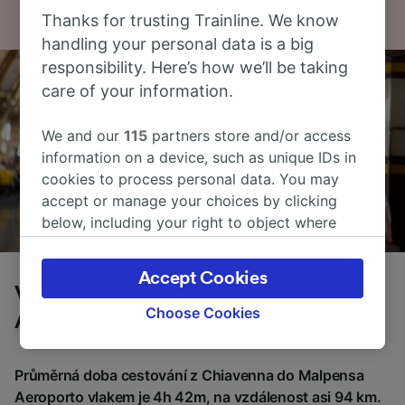
Thanks for trusting Trainline. We know
handling your personal data is a big
responsibility. Here’s how we’ll be taking
care of your information.
We and our
115
partners store and/or access
information on a device, such as unique IDs in
cookies to process personal data. You may
accept or manage your choices by clicking
below, including your right to object where
legitimate interest is used, or at any time in
the privacy policy page. These choices will be
Accept Cookies
signaled to our partners and will not affect
Vlaky z Chiavenna do Malpensa
browsing data. Your data will not be used for
Choose Cookies
Aeroporto
tracking purposes if you have asked us not to
track you.
Průměrná doba cestování z Chiavenna do Malpensa
We and our partners process data to provide:
Aeroporto vlakem je 4h 42m, na vzdálenost asi 94 km.