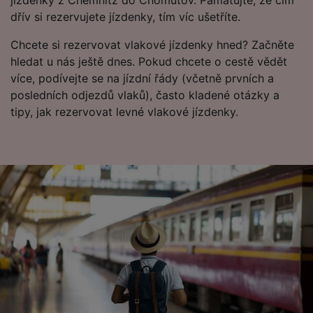
jízdenky z Chemnitz do Chomutov. Pamatujte, že čím
advertising and content measurement,
dřív si rezervujete jízdenky, tím víc ušetříte.
audience research and services development.
Chcete si rezervovat vlakové jízdenky hned? Začněte
List of Partners
hledat u nás ještě dnes. Pokud chcete o cestě vědět
více, podívejte se na jízdní řády (včetně prvních a
posledních odjezdů vlaků), často kladené otázky a
tipy, jak rezervovat levné vlakové jízdenky.