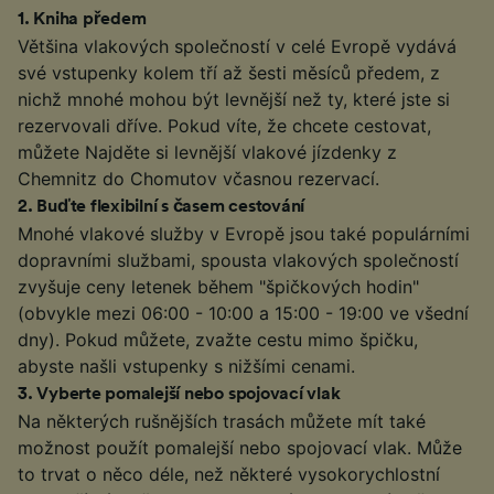
1
.
Kniha předem
Většina vlakových společností v celé Evropě vydává
své vstupenky kolem tří až šesti měsíců předem, z
nichž mnohé mohou být levnější než ty, které jste si
rezervovali dříve. Pokud víte, že chcete cestovat,
můžete Najděte si levnější vlakové jízdenky z
Chemnitz do Chomutov včasnou rezervací.
2
.
Buďte flexibilní s časem cestování
Mnohé vlakové služby v Evropě jsou také populárními
dopravními službami, spousta vlakových společností
zvyšuje ceny letenek během "špičkových hodin"
(obvykle mezi 06:00 - 10:00 a 15:00 - 19:00 ve všední
dny). Pokud můžete, zvažte cestu mimo špičku,
abyste našli vstupenky s nižšími cenami.
3
.
Vyberte pomalejší nebo spojovací vlak
Na některých rušnějších trasách můžete mít také
možnost použít pomalejší nebo spojovací vlak. Může
to trvat o něco déle, než některé vysokorychlostní