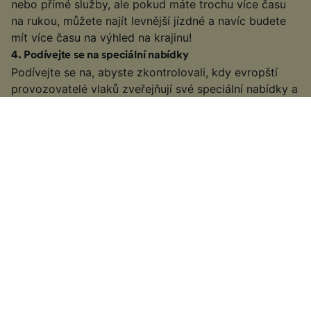
nebo přímé služby, ale pokud máte trochu více času
na rukou, můžete najít levnější jízdné a navíc budete
mít více času na výhled na krajinu!
4
.
Podívejte se na speciální nabídky
Podívejte se na, abyste zkontrolovali, kdy evropští
provozovatelé vlaků zveřejňují své speciální nabídky a
nabídky, aby zjistili, zda můžete najít levné letenky na
vaši cestu.
Konkrétní informace o tom, jak získat levné letenky,
naleznete v našem hubu Evropské jízdenky na vlak
§
Některé vlakové společnosti nemusí nabízet žádné typy letenek
Advance nebo levnější nabídky pro předčasné rezervace. Ve
výjimečných případech se mohou vlakové společnosti rozhodnout, že
vydají speciální nabídky blíže k datu na letenkách na poslední chvíli
nebo na konci dne. závisí na individuální společnosti provozující vlaky,
se kterou cestujete.