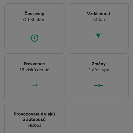
Čas cesty
Vzdálenost
Od 3h 45m
54 km
Frekvence
Změny
16 vlaků denně
2 přestupy
Provozovatelé vlaků
a autobusů
Flixbus