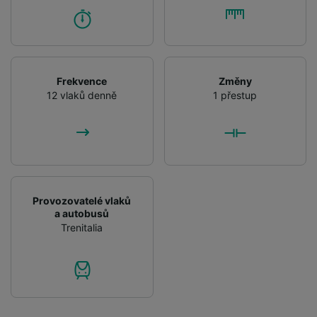
Frekvence
Změny
12 vlaků denně
1 přestup
Provozovatelé vlaků
a autobusů
Trenitalia