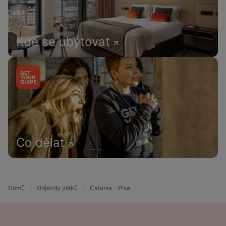
Kde se ubytovat
Co dělat
Domů
Odjezdy vlaků
Catania - Pisa