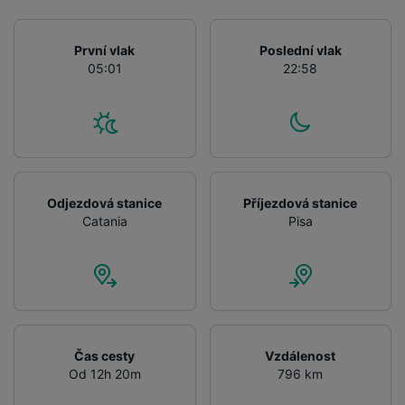
Use precise geolocation data. Actively scan
device characteristics for identification. Store
and/or access information on a device.
První vlak
Poslední vlak
Personalised advertising and content,
05:01
22:58
advertising and content measurement,
audience research and services development.
List of Partners
Odjezdová stanice
Příjezdová stanice
Catania
Pisa
Čas cesty
Vzdálenost
Od 12h 20m
796 km