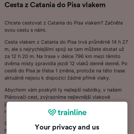
Cesta z Catania do Pisa vlakem
Chcete cestovat z Catania do Pisa vlakem? Začněte
svou cestu s námi.
Cesta vlakem z Catania do Pisa trvá průměrně 14 h 27
m, ale s nejrychlejšími spoji se tam můžete dostat už
za 12 h 20 m. Na trase v délce 796 km mezi těmito
dvěma místy zpravidla jezdí 12 vlaků denně denně. Po
cestě do Pisa je třeba 1 změna, protože na této trase
aktuálně nejsou k dispozici žádné přímé vlaky.
Abychom vám poskytli ty nejlepší nabídky, v našem
Plánovači cest, zvýrazníme nejlevnější vlakové
jízdenky z Catania do Pisa. Pamatujte, že čím dřív si
rezervujete jízdenky, tím víc ušetříte.
Chcete si rezervovat vlakové jízdenky hned? Začněte
Your privacy and us
hledat u nás ještě dnes. Pokud chcete o cestě vědět