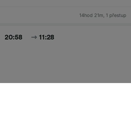
14hod 21m
,
1 přestup
20:58
11:28
14hod 30m
,
2 přestupy
Hledat všechny časy a ceny pro dnešek