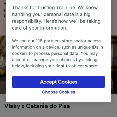
více, podívejte se na jízdní řády (včetně prvních a
Thanks for trusting Trainline. We know
posledních odjezdů vlaků), často kladené otázky a
handling your personal data is a big
tipy, jak rezervovat levné vlakové jízdenky.
responsibility. Here’s how we’ll be taking
care of your information.
We and our
115
partners store and/or access
information on a device, such as unique IDs in
cookies to process personal data. You may
accept or manage your choices by clicking
below, including your right to object where
legitimate interest is used, or at any time in
the privacy policy page. These choices will be
Accept Cookies
signaled to our partners and will not affect
browsing data. Your data will not be used for
Choose Cookies
tracking purposes if you have asked us not to
track you.
Vlaky z Catania do Pisa
We and our partners process data to provide: